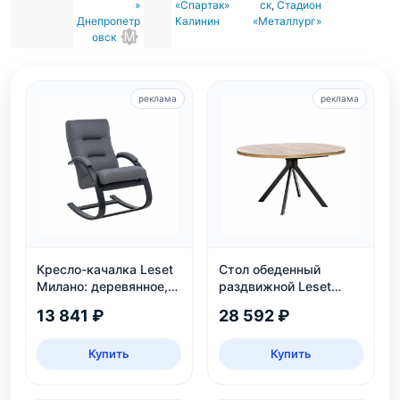
»
«Спартак»
ск
,
Стадион
Днепропетр
Калинин
«Металлург»
овск
реклама
реклама
Кресло-качалка Leset
Стол обеденный
Милано: деревянное,
раздвижной Leset
венге, рогожка Malmo
Таун: круглый,
13 841 ₽
28 592 ₽
95
безопасный, ЛДСП,
дуб каньон/черный
Купить
Купить