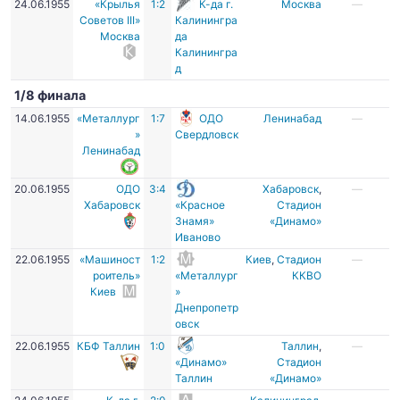
24.06.1955
«Крылья
1:2
К-да г.
Москва
—
Советов III»
Калинингра
Москва
да
Калинингра
д
1/8 финала
14.06.1955
«Металлург
1:7
ОДО
Ленинабад
—
»
Свердловск
Ленинабад
20.06.1955
ОДО
3:4
Хабаровск
,
—
Хабаровск
«Красное
Стадион
Знамя»
«Динамо»
Иваново
22.06.1955
«Машиност
1:2
Киев
,
Стадион
—
роитель»
«Металлург
ККВО
Киев
»
Днепропетр
овск
22.06.1955
КБФ Таллин
1:0
Таллин
,
—
«Динамо»
Стадион
Таллин
«Динамо»