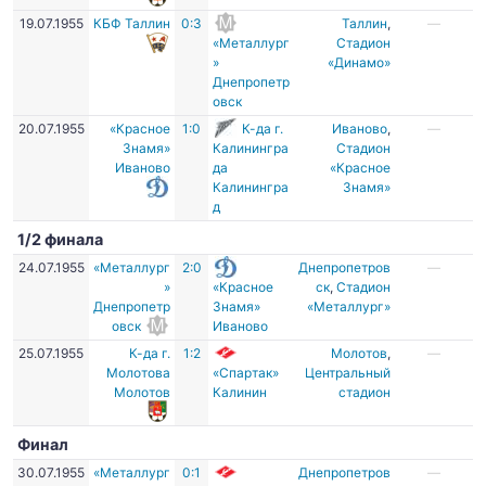
19.07.1955
КБФ Таллин
0:3
Таллин
,
—
«Металлург
Стадион
»
«Динамо»
Днепропетр
овск
20.07.1955
«Красное
1:0
К-да г.
Иваново
,
—
Знамя»
Калинингра
Стадион
Иваново
да
«Красное
Калинингра
Знамя»
д
1/2 финала
24.07.1955
«Металлург
2:0
Днепропетров
—
»
«Красное
ск
,
Стадион
Днепропетр
Знамя»
«Металлург»
овск
Иваново
25.07.1955
К-да г.
1:2
Молотов
,
—
Молотова
«Спартак»
Центральный
Молотов
Калинин
стадион
Финал
30.07.1955
«Металлург
0:1
Днепропетров
—