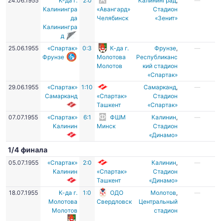
24.06.1955
К-да г.
2:0
Калининград
,
—
Калинингра
«Авангард»
Стадион
да
Челябинск
«Зенит»
Калинингра
д
25.06.1955
«Спартак»
0:3
К-да г.
Фрунзе
,
—
Фрунзе
Молотова
Республиканс
Молотов
кий стадион
«Спартак»
29.06.1955
«Спартак»
1:10
Самарканд
,
—
Самарканд
«Спартак»
Стадион
Ташкент
«Спартак»
07.07.1955
«Спартак»
6:1
ФШМ
Калинин
,
—
Калинин
Минск
Стадион
«Динамо»
1/4 финала
05.07.1955
«Спартак»
2:0
Калинин
,
—
Калинин
«Спартак»
Стадион
Ташкент
«Динамо»
18.07.1955
К-да г.
1:0
ОДО
Молотов
,
—
Молотова
Свердловск
Центральный
Молотов
стадион