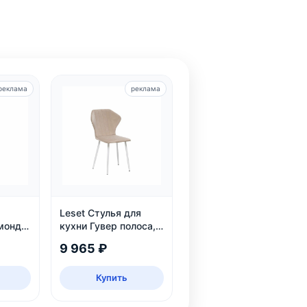
реклама
реклама
Leset Стулья для
монд,
кухни Гувер полоса,
2 шт.
9 965 ₽
Купить