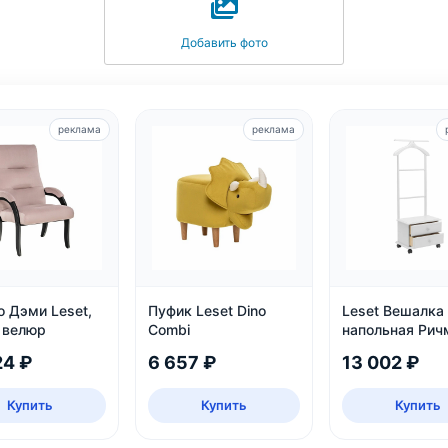
Добавить фото
реклама
реклама
о Дэми Leset,
Пуфик Leset Dino
Leset Вешалка
, велюр
Combi
напольная Рич
белая
24 ₽
6 657 ₽
13 002 ₽
Купить
Купить
Купить