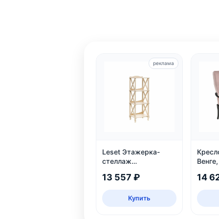
реклама
Leset Этажерка-
Кресл
стеллаж
Венге
Джульетта-3, дуб
13 557 ₽
14 6
шампань
Купить