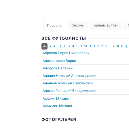
Сезоны
Баланс встреч
Персоны
ВСЕ ФУТБОЛИСТЫ
А
Б
В
Г
Д
Е
З
И
К
Л
М
Н
О
П
Р
С
Т
У
Ф
Х
Ц
Абросов Борис Николаевич
Александров Борис
Алфёров Валерий
Ананич Николай Александрович
Ананьев Алексей Степанович
Анохин Геннадий Владимирович
Афонин Михаил
Ашихмин Михаил
ФОТОГАЛЕРЕЯ