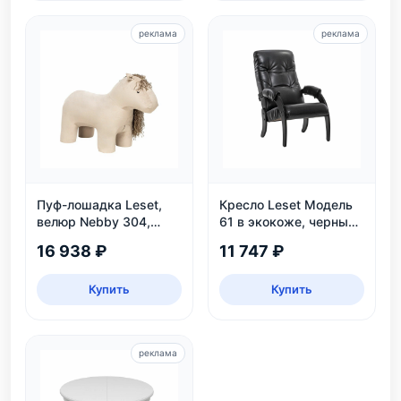
реклама
реклама
Пуф-лошадка Leset,
Кресло Leset Модель
велюр Nebby 304,
61 в экокоже, черный
бежевый, для дома и
цвет Венге, для дома и
16 938 ₽
11 747 ₽
детской
дачи
Купить
Купить
реклама