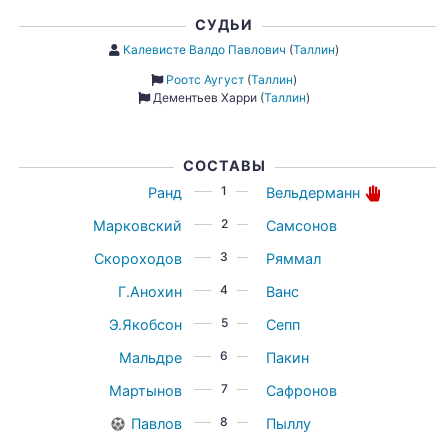
СУДЬИ
Калевисте Валдо Павлович
(
Таллин
)
Роотс Аугуст
(
Таллин
)
Дементьев Харри
(
Таллин
)
СОСТАВЫ
1
Ранд
Вельдерманн
2
Марковский
Самсонов
3
Скороходов
Ряммал
4
Г.Анохин
Ванс
5
Э.Якобсон
Сепп
6
Мальдре
Пакин
7
Мартынов
Сафронов
8
Павлов
Пыллу