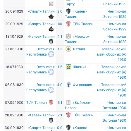
Тарту
Эстонии 1929
26.09.1929
«Спорт» Таллин
2:0
«Калев»
Чемпионат
Таллин
Эстонии 1929
29.09.1929
«Спорт» Таллин
1:0
ТЙК Таллин
Чемпионат
Эстонии 1929
13.10.1929
«Калев» Таллин
4:1
«Меркур»
Чемпионат
Таллин
Эстонии 1929
27.06.1930
Эстонская
1:1
Латвия
Товарищеский
Республика
матч сборных (А)
1930
18.07.1930
Эстонская
1:5
Швеция
Товарищеский
Республика
матч сборных (А)
1930
06.08.1930
Эстонская
4:0
Финляндия
Товарищеский
Республика
матч сборных (А)
1930
07.09.1930
ТЙК Таллин
6:1
«Выйтлея»
Чемпионат
Нарва
Эстонии 1930
28.09.1930
«Калев» Таллин
2:1
ТЙК Таллин
Чемпионат
Эстонии 1930
30.09.1930
«Спорт» Таллин
0:0
«Калев»
Чемпионат