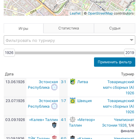
Leaflet
| ©
OpenStreetMap
contributors
Статистика
Судьи
Игры
Фильтровать по турниру
1926
2019
Дата
Турнир
13.06.1926
Эстонская
3:1
Литва
Товарищеский
Республика
матч сборных (А)
1926
23.07.1926
Эстонская
1:7
Швеция
Товарищеский
Республика
матч сборных (А)
1926
03.09.1926
«Калев» Таллин
4:1
«Метеор»
Чемпионат
Таллин
Эстонии 1926
, 1/4
финала
11.09.1926
ТЙК Таллин
6:0
«Калев»
Чемпионат