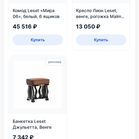
Комод Leset «Мира
Кресло Лион Leset,
06», белый, 6 ящиков
венге, рогожка Malmo
90 — до 120 кг
45 516 ₽
13 050 ₽
Купить
Купить
реклама
Банкетка Leset
Джульетта, Венге
7 342 ₽