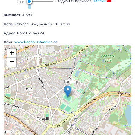
Стадион «Кадриорг»,
Таллин
1991
Вмещает:
4 880
Поле:
натуральное, размер – 103 x 66
Адрес:
Roheline aas 24
Сайт:
www.kadriorustaadion.ee
+
−