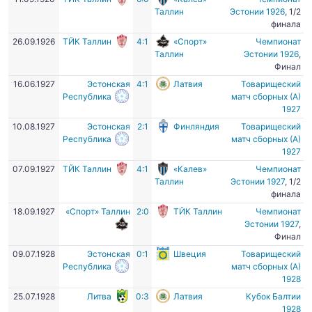
Таллин
Эстонии 1926
, 1/2
финала
26.09.1926
ТЙК Таллин
4:1
«Спорт»
Чемпионат
Таллин
Эстонии 1926
,
Финал
16.06.1927
Эстонская
4:1
Латвия
Товарищеский
Республика
матч сборных (А)
1927
10.08.1927
Эстонская
2:1
Финляндия
Товарищеский
Республика
матч сборных (А)
1927
07.09.1927
ТЙК Таллин
4:1
«Калев»
Чемпионат
Таллин
Эстонии 1927
, 1/2
финала
18.09.1927
«Спорт» Таллин
2:0
ТЙК Таллин
Чемпионат
Эстонии 1927
,
Финал
09.07.1928
Эстонская
0:1
Швеция
Товарищеский
Республика
матч сборных (А)
1928
25.07.1928
Литва
0:3
Латвия
Кубок Балтии
1928