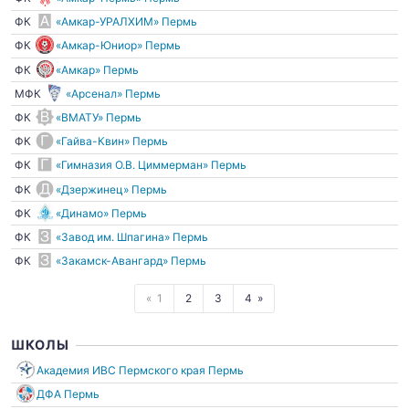
ФК
«Амкар-УРАЛХИМ» Пермь
ФК
«Амкар-Юниор» Пермь
ФК
«Амкар» Пермь
МФК
«Арсенал» Пермь
ФК
«ВМАТУ» Пермь
ФК
«Гайва-Квин» Пермь
ФК
«Гимназия О.В. Циммерман» Пермь
ФК
«Дзержинец» Пермь
ФК
«Динамо» Пермь
ФК
«Завод им. Шпагина» Пермь
ФК
«Закамск-Авангард» Пермь
1
2
3
4
ШКОЛЫ
Академия ИВС Пермского края Пермь
ДФА Пермь