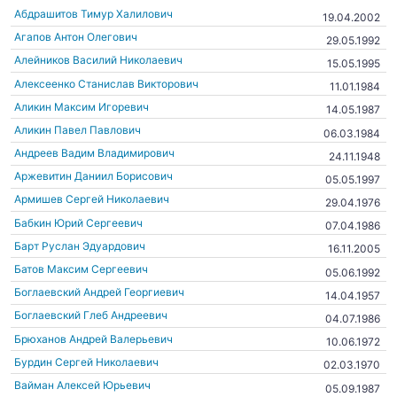
Абдрашитов Тимур Халилович
19.04.2002
Агапов Антон Олегович
29.05.1992
Алейников Василий Николаевич
15.05.1995
Алексеенко Станислав Викторович
11.01.1984
Аликин Максим Игоревич
14.05.1987
Аликин Павел Павлович
06.03.1984
Андреев Вадим Владимирович
24.11.1948
Аржевитин Даниил Борисович
05.05.1997
Армишев Сергей Николаевич
29.04.1976
Бабкин Юрий Сергеевич
07.04.1986
Барт Руслан Эдуардович
16.11.2005
Батов Максим Сергеевич
05.06.1992
Боглаевский Андрей Георгиевич
14.04.1957
Боглаевский Глеб Андреевич
04.07.1986
Брюханов Андрей Валерьевич
10.06.1972
Бурдин Сергей Николаевич
02.03.1970
Вайман Алексей Юрьевич
05.09.1987