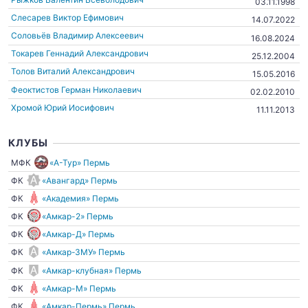
03.11.1998
Слесарев Виктор Ефимович
14.07.2022
Соловьёв Владимир Алексеевич
16.08.2024
Токарев Геннадий Александрович
25.12.2004
Толов Виталий Александрович
15.05.2016
Феоктистов Герман Николаевич
02.02.2010
Хромой Юрий Иосифович
11.11.2013
КЛУБЫ
МФК
«А-Тур» Пермь
ФК
«Авангард» Пермь
ФК
«Академия» Пермь
ФК
«Амкар-2» Пермь
ФК
«Амкар-Д» Пермь
ФК
«Амкар-ЗМУ» Пермь
ФК
«Амкар-клубная» Пермь
ФК
«Амкар-М» Пермь
ФК
«Амкар-Пермь» Пермь