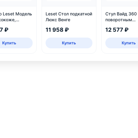
о Leset Модель
Leset Стол подкатной
Стул Вайд 360
кокоже,
Люкс Венге
поворотным
 цвет Венге,
механизмом, 
7 ₽
11 958 ₽
12 577 ₽
ома и дачи
каркас, велюр
бежевый
Купить
Купить
Купить