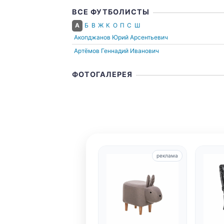
ВСЕ ФУТБОЛИСТЫ
А
Б
В
Ж
К
О
П
С
Ш
Акопджанов Юрий Арсентьевич
Артёмов Геннадий Иванович
ФОТОГАЛЕРЕЯ
реклама