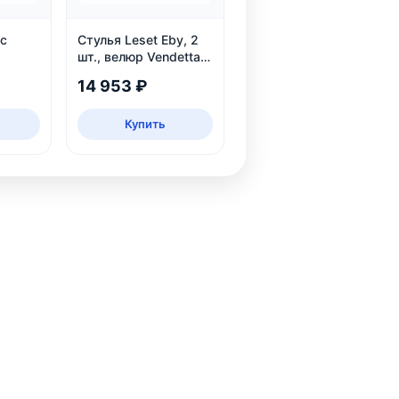
 с
Стулья Leset Eby, 2
шт., велюр Vendetta
белый
25
14 953 ₽
Купить