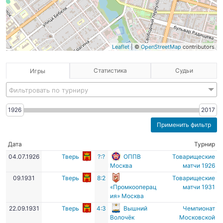
Leaflet
| ©
OpenStreetMap
contributors
Статистика
Судьи
Игры
Фильтровать по турниру
1926
2017
Дата
Турнир
04.07.1926
Тверь
?:?
ОППВ
Товарищеские
Москва
матчи 1926
09.1931
Тверь
8:2
Товарищеские
«Промкооперац
матчи 1931
ия» Москва
22.09.1931
Тверь
4:3
Вышний
Чемпионат
Волочёк
Московской