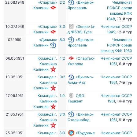
22.08.1948
«Спартак»
2:2
«Динамо»
Чемпионат
Калинин
Ярославль
РСФСР среди
команд КФК
1948
, 10-й тур
10.07.1949
«Спартак»
3:3
«Зенит» (з-
Чемпионат СССР
Калинин
д №536) Тула
1949
, 12-й тур
07.1950
«Динамо»
8:0
«Динамо»
Чемпионат
Калинин
Ярославль
РСФСР среди
команд КФК 1950
06.05.1951
Команда г.
1:2
«Спартак»
Чемпионат СССР
Калинина
Ужгород
1951
, 6-й тур
Калинин
13.05.1951
Команда г.
3:2
«Динамо»
Чемпионат СССР
Калинина
Алма-Ата
1951
, 7-й тур
Калинин
17.05.1951
Команда г.
1:0
ОДО
Чемпионат СССР
Калинина
Ташкент
1951
, 14-й тур
Калинин
21.05.1951
Команда г.
3:0
«Динамо»
Чемпионат СССР
Калинина
Сталинабад
1951
, 9-й тур
Калинин
25.05.1951
Команда г.
3:0
«Трудовые
Чемпионат СССР