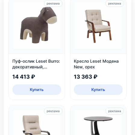
реклама
реклама
Пуф-ослик Leset Burro:
Кресло Leset Модена
декоративный,
New, орех
велюровый, для дома
14 413 ₽
13 363 ₽
и детской
Купить
Купить
реклама
реклама