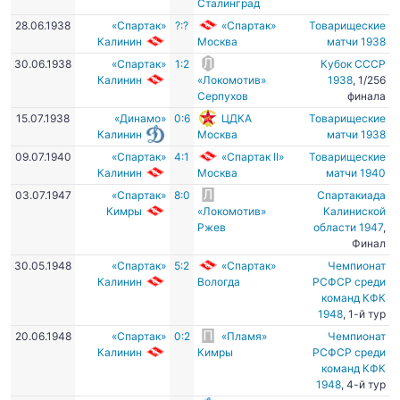
Сталинград
28.06.1938
«Спартак»
?:?
«Спартак»
Товарищеские
Калинин
Москва
матчи 1938
30.06.1938
«Спартак»
1:2
Кубок СССР
Калинин
«Локомотив»
1938
, 1/256
Серпухов
финала
15.07.1938
«Динамо»
0:6
ЦДКА
Товарищеские
Калинин
Москва
матчи 1938
09.07.1940
«Спартак»
4:1
«Спартак II»
Товарищеские
Калинин
Москва
матчи 1940
03.07.1947
«Спартак»
8:0
Спартакиада
Кимры
«Локомотив»
Калиниской
Ржев
области 1947
,
Финал
30.05.1948
«Спартак»
5:2
«Спартак»
Чемпионат
Калинин
Вологда
РСФСР среди
команд КФК
1948
, 1-й тур
20.06.1948
«Спартак»
0:2
«Пламя»
Чемпионат
Калинин
Кимры
РСФСР среди
команд КФК
1948
, 4-й тур