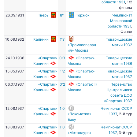
области 1931
, 1/2
финала
26.09.1931
Тверь
8:1
Торжок
Чемпионат
Московской
области 1931
,
Финал
10.09.1932
Калинин
?:?
Товарищеские
«Промкооперац
матчи 1932
ия» Москва
24.10.1936
«Спартак»
0:3
«Спартак»
Товарищеские
Калинин
Москва
матчи 1936
15.05.1937
«Спартак»
1:2
«Спартак»
Товарищеские
Калинин
Москва
матчи 1937
06.07.1937
«Спартак»
0:2
«Спартак II»
Первенство
Калинин
Москва
Центрального
совета ДСО
«Спартак» 1937
12.08.1937
«Спартак»
1:0
Чемпионат СССР
Калинин
«Локомотив»
1937
, 2-й тур
Баку
18.08.1937
«Спартак»
1:0
Чемпионат СССР
Калинин
«Металлург»
1937
, 3-й тур