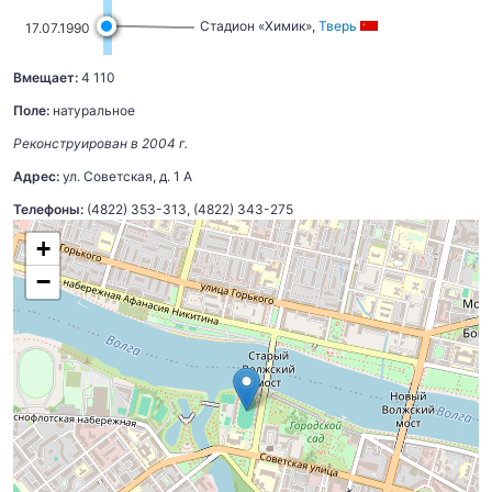
Стадион «Химик»,
Тверь
17.07.1990
Вмещает:
4 110
Поле:
натуральное
Реконструирован в 2004 г.
Адрес:
ул. Советская, д. 1 А
Телефоны:
(4822) 353-313, (4822) 343-275
+
−