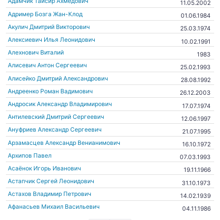
Адамчик Тайсир Ахмедович
11.05.2002
Адример Бозга Жан-Клод
01.06.1984
Акулич Дмитрий Викторович
25.03.1974
Алексиевич Илья Леонидович
10.02.1991
Алехнович Виталий
1983
Алисевич Антон Сергеевич
25.02.1993
Алисейко Дмитрий Александрович
28.08.1992
Андреенко Роман Вадимович
26.12.2003
Андросик Александр Владимирович
17.07.1974
Антилевский Дмитрий Сергеевич
12.06.1997
Ануфриев Александр Сергеевич
21.07.1995
Арзамасцев Александр Венианимович
16.10.1972
Архипов Павел
07.03.1993
Асаёнок Игорь Иванович
19.11.1966
Астапчик Сергей Леонидович
31.10.1973
Астахов Владимир Петрович
14.02.1939
Афанасьев Михаил Васильевич
04.11.1986