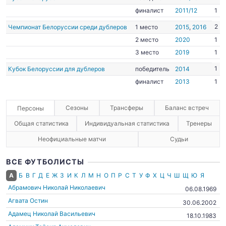
финалист
2011/12
1
2
Чемпионат Белоруссии среди дублеров
1 место
2015
,
2016
2 место
2020
1
3 место
2019
1
1
Кубок Белоруссии для дублеров
победитель
2014
финалист
2013
1
Сезоны
Трансферы
Баланс встреч
Персоны
Общая статистика
Индивидуальная статистика
Тренеры
Неофициальные матчи
Судьи
ВСЕ ФУТБОЛИСТЫ
А
Б
В
Г
Д
Е
Ж
З
И
К
Л
М
Н
О
П
Р
С
Т
У
Ф
Х
Ц
Ч
Ш
Щ
Ю
Я
Абрамович Николай Николаевич
06.08.1969
Агвата Остин
30.06.2002
Адамец Николай Васильевич
18.10.1983