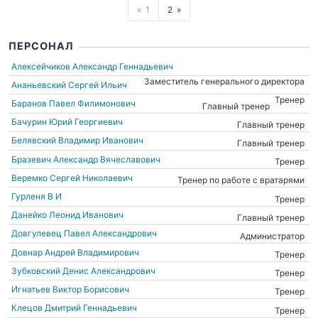
1
2
ПЕРСОНАЛ
Алексейчиков Александр Геннадьевич
Заместитель генерального директора
Ананьевский Сергей Ильич
Тренер
Баранов Павел Филимонович
Главный тренер
Бачурин Юрий Георгиевич
Главный тренер
Белявский Владимир Иванович
Главный тренер
Бразевич Александр Вячеславович
Тренер
Веремко Сергей Николаевич
Тренер по работе с вратарями
Гурленя В И
Тренер
Данейко Леонид Иванович
Главный тренер
Довгулевец Павел Александрович
Администратор
Довнар Андрей Владимирович
Тренер
Зубковский Денис Александрович
Тренер
Игнатьев Виктор Борисович
Тренер
Клецов Дмитрий Геннадьевич
Тренер