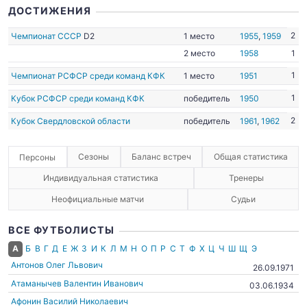
ДОСТИЖЕНИЯ
2
Чемпионат СССР
D2
1 место
1955
,
1959
2 место
1958
1
1
Чемпионат РСФСР среди команд КФК
1 место
1951
1
Кубок РСФСР среди команд КФК
победитель
1950
2
Кубок Свердловской области
победитель
1961
,
1962
Сезоны
Баланс встреч
Общая статистика
Персоны
Индивидуальная статистика
Тренеры
Неофициальные матчи
Судьи
ВСЕ ФУТБОЛИСТЫ
А
Б
В
Г
Д
Е
Ж
З
И
К
Л
М
Н
О
П
Р
С
Т
Ф
Х
Ц
Ч
Ш
Щ
Э
Антонов Олег Львович
26.09.1971
Атаманычев Валентин Иванович
03.06.1934
Афонин Василий Николаевич