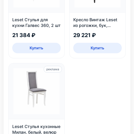
Leset Стулья для
Кресло Винтаж Leset
кухни Галвес 360, 2 шт
из рогожки, бук,
коричневое — купить в
21 384 ₽
29 221 ₽
интернет-магазине
Купить
Купить
реклама
Leset Стулья кухонные
Милан, белый, велюр