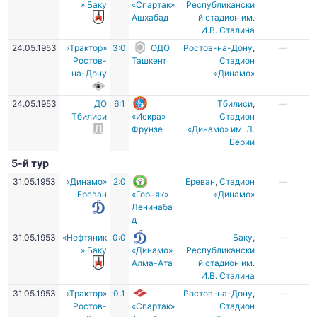
» Баку
«Спартак»
Республикански
Ашхабад
й стадион им.
И.В. Сталина
24.05.1953
«Трактор»
3:0
ОДО
Ростов-на-Дону
,
—
Ростов-
Ташкент
Стадион
на-Дону
«Динамо»
24.05.1953
ДО
6:1
Тбилиси
,
—
Тбилиси
«Искра»
Стадион
Фрунзе
«Динамо» им. Л.
Берии
5-й тур
31.05.1953
«Динамо»
2:0
Ереван
,
Стадион
—
Ереван
«Горняк»
«Динамо»
Ленинаба
д
31.05.1953
«Нефтяник
0:0
Баку
,
—
» Баку
«Динамо»
Республикански
Алма-Ата
й стадион им.
И.В. Сталина
31.05.1953
«Трактор»
0:1
Ростов-на-Дону
,
—
Ростов-
«Спартак»
Стадион