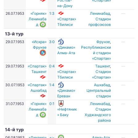
Ростов-
«Спартак»
на-Дону
26.07.1953
«Горняк»
1:3
Ленинабад
,
—
Ленинаба
«Спартак»
Стадион
д
Тбилиси
профсоюзов
13-й тур
29.07.1953
«Искра»
3:0
Фрунзе
,
—
Фрунзе
«Динамо»
Республикански
Алма-Ата
й стадион
«Спартак»
29.07.1953
«Спартак»
0:4
Ташкент
,
—
Ташкент
«Спартак»
Стадион
Тбилиси
«Спартак»
30.07.1953
«Спартак»
1:4
Ашхабад
,
—
Ашхабад
«Динамо»
Центральный
Ереван
стадион
31.07.1953
«Горняк»
0:1
Ленинабад
,
—
Ленинаба
«Нефтяник
Стадион
д
» Баку
Худжандского
района
14-й тур
06.08.1953
«Динамо»
+:-
Алма-Ата
,
—