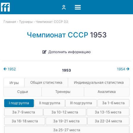
Главная
Турниры
Чемпионат СССР D2
Чемпионат СССР
1953
Дополнить информацию
1952
1954
1953
Общая статистика
Индивидуальная статистика
Игры
Судьи
Тренеры
Аналитика
I подгруппа
II подгруппа
III подгруппа
За 1-6 места
За 7-9 места
За 10-12 места
За 13-15 места
За 16-18 места
За 19-21 места
За 22-24 места
За 25-27 места