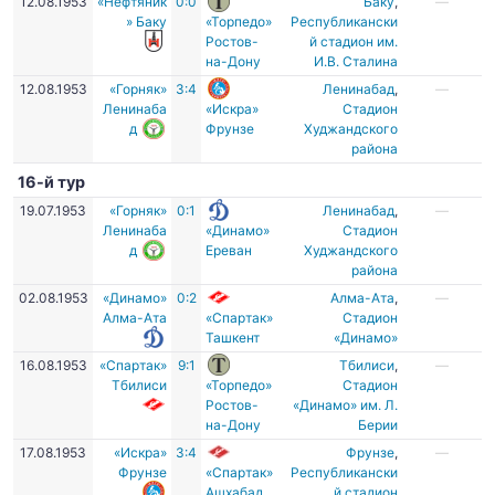
12.08.1953
«Нефтяник
0:0
Баку
,
—
» Баку
«Торпедо»
Республикански
Ростов-
й стадион им.
на-Дону
И.В. Сталина
12.08.1953
«Горняк»
3:4
Ленинабад
,
—
Ленинаба
«Искра»
Стадион
д
Фрунзе
Худжандского
района
16-й тур
19.07.1953
«Горняк»
0:1
Ленинабад
,
—
Ленинаба
«Динамо»
Стадион
д
Ереван
Худжандского
района
02.08.1953
«Динамо»
0:2
Алма-Ата
,
—
Алма-Ата
«Спартак»
Стадион
Ташкент
«Динамо»
16.08.1953
«Спартак»
9:1
Тбилиси
,
—
Тбилиси
«Торпедо»
Стадион
Ростов-
«Динамо» им. Л.
на-Дону
Берии
17.08.1953
«Искра»
3:4
Фрунзе
,
—
Фрунзе
«Спартак»
Республикански
Ашхабад
й стадион