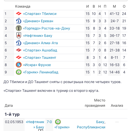
Команда
И
В
Н
П
М
О
1
«Спартак» Тбилиси
15
10
4
1
41-12
24
2
«Динамо» Ереван
15
9
3
3
24-7
21
3
«Торпедо» Ростов-на-Дону
15
8
3
4
33-18
19
4
«Нефтяник» Баку
15
7
3
5
36-17
17
5
«Динамо» Алма-Ата
15
7
2
6
27-18
16
6
«Спартак» Ашхабад
15
7
0
8
21-38
14
7
«Спартак» Ташкент
8
3
1
4
8-11
7
8
«Искра» Фрунзе
15
3
0
12
16-53
6
9
«Горняк» Ленинабад
15
1
2
12
14-46
4
ДО Тбилиси и ДО Ташкент сняты с розыгрыша после четырех туров.
«Спартак» Ташкент включен в турнир со второго круга.
Место
Дата
проведения
Анализ
1-й тур
02.05.1953
«Нефтяник
7:0
Баку
,
—
» Баку
«Горняк»
Республикански