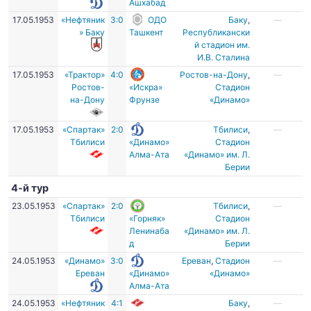
Ашхабад
17.05.1953
«Нефтяник
3:0
ОДО
Баку
,
—
» Баку
Ташкент
Республикански
й стадион им.
И.В. Сталина
17.05.1953
«Трактор»
4:0
Ростов-на-Дону
,
—
Ростов-
«Искра»
Стадион
на-Дону
Фрунзе
«Динамо»
17.05.1953
«Спартак»
2:0
Тбилиси
,
—
Тбилиси
«Динамо»
Стадион
Алма-Ата
«Динамо» им. Л.
Берии
4-й тур
23.05.1953
«Спартак»
2:0
Тбилиси
,
—
Тбилиси
«Горняк»
Стадион
Ленинаба
«Динамо» им. Л.
д
Берии
24.05.1953
«Динамо»
3:0
Ереван
,
Стадион
—
Ереван
«Динамо»
«Динамо»
Алма-Ата
24.05.1953
«Нефтяник
4:1
Баку
,
—