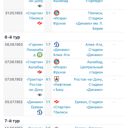
на-Дону
Ашхабад
«Торпедо»
31.05.1953
«Спартак»
5:1
Тбилиси
,
—
Тбилиси
«Искра»
Стадион
Фрунзе
«Динамо» им. Л.
Берии
6-й тур
06.06.1953
«Горняк»
1:7
Алма-Ата
,
—
Ленинаба
«Динамо»
Стадион
д
Алма-Ата
«Динамо»
07.06.1953
«Спартак»
2:1
Ашхабад
,
—
Ашхабад
«Искра»
Центральный
Фрунзе
стадион
07.06.1953
«Трактор»
4:1
Ростов-на-Дону
,
—
Ростов-
«Нефтяник
Стадион
на-Дону
» Баку
«Динамо»
05.07.1953
«Динамо»
1:1
Ереван
,
Стадион
—
Ереван
«Спартак»
«Динамо»
Тбилиси
7-й тур