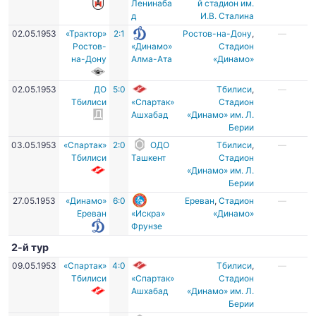
Ленинаба
й стадион им.
д
И.В. Сталина
02.05.1953
«Трактор»
2:1
Ростов-на-Дону
,
—
Ростов-
«Динамо»
Стадион
на-Дону
Алма-Ата
«Динамо»
02.05.1953
ДО
5:0
Тбилиси
,
—
Тбилиси
«Спартак»
Стадион
Ашхабад
«Динамо» им. Л.
Берии
03.05.1953
«Спартак»
2:0
ОДО
Тбилиси
,
—
Тбилиси
Ташкент
Стадион
«Динамо» им. Л.
Берии
27.05.1953
«Динамо»
6:0
Ереван
,
Стадион
—
Ереван
«Искра»
«Динамо»
Фрунзе
2-й тур
09.05.1953
«Спартак»
4:0
Тбилиси
,
—
Тбилиси
«Спартак»
Стадион
Ашхабад
«Динамо» им. Л.
Берии