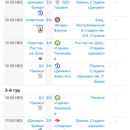
10.05.1953
«Динамо»
2:2
ОДО
Ереван
,
Стадион
—
Ереван
Ташкент
«Динамо»
10.05.1953
«Нефтяник
8:0
Баку
,
—
» Баку
«Искра»
Республикански
Фрунзе
й стадион им.
И.В. Сталина
10.05.1953
«Трактор»
3:0
Ростов-на-Дону
,
—
Ростов-
«Горняк»
Стадион
на-Дону
Ленинаба
«Динамо»
д
10.05.1953
ДО
3:0
Тбилиси
,
—
Тбилиси
«Динамо»
Стадион
Алма-Ата
«Динамо» им. Л.
Берии
3-й тур
16.05.1953
ДО
8:0
Тбилиси
—
Тбилиси
«Горняк»
Ленинаба
д
17.05.1953
«Динамо»
2:0
Ереван
,
Стадион
—
Ереван
«Спартак»
«Динамо»