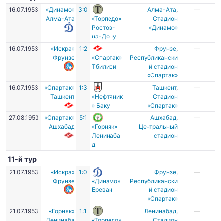
16.07.1953
«Динамо»
3:0
Алма-Ата
,
—
Алма-Ата
«Торпедо»
Стадион
Ростов-
«Динамо»
на-Дону
16.07.1953
«Искра»
1:2
Фрунзе
,
—
Фрунзе
«Спартак»
Республикански
Тбилиси
й стадион
«Спартак»
16.07.1953
«Спартак»
1:3
Ташкент
,
—
Ташкент
«Нефтяник
Стадион
» Баку
«Спартак»
27.08.1953
«Спартак»
5:1
Ашхабад
,
—
Ашхабад
«Горняк»
Центральный
Ленинаба
стадион
д
11-й тур
21.07.1953
«Искра»
1:0
Фрунзе
,
—
Фрунзе
«Динамо»
Республикански
Ереван
й стадион
«Спартак»
21.07.1953
«Горняк»
1:1
Ленинабад
,
—
Ленинаба
«Торпедо»
Стадион