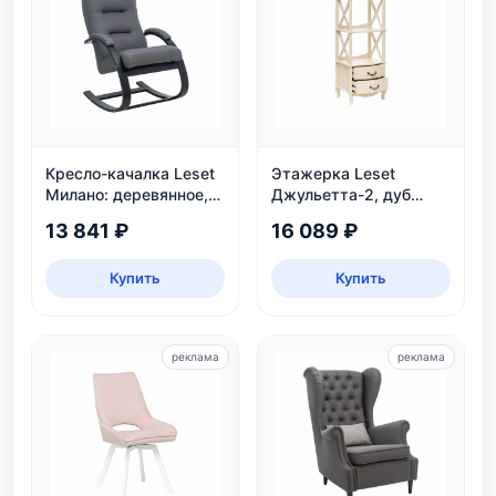
Кресло-качалка Leset
Этажерка Leset
Милано: деревянное,
Джульетта-2, дуб
венге, рогожка Malmo
шампань
13 841 ₽
16 089 ₽
95
Купить
Купить
реклама
реклама