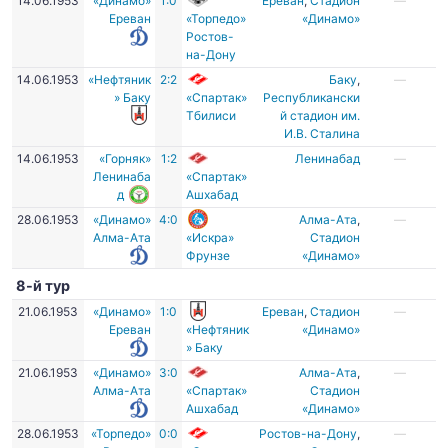
14.06.1953
«Динамо»
1:0
Ереван
,
Стадион
—
Ереван
«Торпедо»
«Динамо»
Ростов-
на-Дону
14.06.1953
«Нефтяник
2:2
Баку
,
—
» Баку
«Спартак»
Республикански
Тбилиси
й стадион им.
И.В. Сталина
14.06.1953
«Горняк»
1:2
Ленинабад
—
Ленинаба
«Спартак»
д
Ашхабад
28.06.1953
«Динамо»
4:0
Алма-Ата
,
—
Алма-Ата
«Искра»
Стадион
Фрунзе
«Динамо»
8-й тур
21.06.1953
«Динамо»
1:0
Ереван
,
Стадион
—
Ереван
«Нефтяник
«Динамо»
» Баку
21.06.1953
«Динамо»
3:0
Алма-Ата
,
—
Алма-Ата
«Спартак»
Стадион
Ашхабад
«Динамо»
28.06.1953
«Торпедо»
0:0
Ростов-на-Дону
,
—