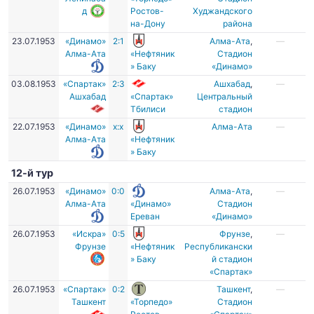
д
Ростов-
Худжандского
на-Дону
района
23.07.1953
«Динамо»
2:1
Алма-Ата
,
—
Алма-Ата
«Нефтяник
Стадион
» Баку
«Динамо»
03.08.1953
«Спартак»
2:3
Ашхабад
,
—
Ашхабад
«Спартак»
Центральный
Тбилиси
стадион
22.07.1953
«Динамо»
х:х
Алма-Ата
—
Алма-Ата
«Нефтяник
» Баку
12-й тур
26.07.1953
«Динамо»
0:0
Алма-Ата
,
—
Алма-Ата
«Динамо»
Стадион
Ереван
«Динамо»
26.07.1953
«Искра»
0:5
Фрунзе
,
—
Фрунзе
«Нефтяник
Республикански
» Баку
й стадион
«Спартак»
26.07.1953
«Спартак»
0:2
Ташкент
,
—
Ташкент
«Торпедо»
Стадион