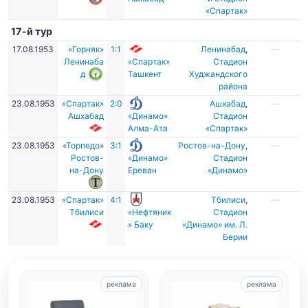
«Спартак»
17-й тур
17.08.1953
«Горняк»
1:1
Ленинабад
,
—
Ленинаба
«Спартак»
Стадион
д
Ташкент
Худжандского
района
23.08.1953
«Спартак»
2:0
Ашхабад
,
—
Ашхабад
«Динамо»
Стадион
Алма-Ата
«Спартак»
23.08.1953
«Торпедо»
3:1
Ростов-на-Дону
,
—
Ростов-
«Динамо»
Стадион
на-Дону
Ереван
«Динамо»
23.08.1953
«Спартак»
4:1
Тбилиси
,
—
Тбилиси
«Нефтяник
Стадион
» Баку
«Динамо» им. Л.
Берии
реклама
реклама