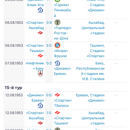
Алма-Ата
«Горняк»
Стадион
Ленинаба
«Динамо»
д
06.08.1953
«Спартак»
0:9
Ашхабад
,
—
Ашхабад
«Торпедо»
Центральный
Ростов-
стадион
на-Дону
06.08.1953
«Спартак»
3:0
Ташкент
,
—
Ташкент
«Искра»
Стадион
Фрунзе
«Спартак»
07.08.1953
«Нефтяник
0:2
Баку
,
—
» Баку
«Динамо»
Республикански
Ереван
й стадион им.
И.В. Сталина
15-й тур
12.08.1953
«Динамо»
0:0
Ереван
,
Стадион
—
Ереван
«Спартак»
«Динамо»
Тбилиси
12.08.1953
«Спартак»
1:0
Ашхабад
,
—
Ашхабад
«Спартак»
Центральный
Ташкент
стадион