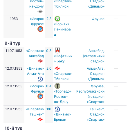
Ростов-
«Спартак»
Стадион
на-Дону
Тбилиси
«Динамо»
1953
«Искра»
2:3
Фрунзе
—
Фрунзе
«Горняк»
Ленинаба
д
9-й тур
11.07.1953
«Спартак»
0:3
Ашхабад
,
—
Ашхабад
«Нефтяник
Центральный
» Баку
стадион
12.07.1953
«Динамо»
2:0
Алма-Ата
,
—
Алма-Ата
«Спартак»
Стадион
Тбилиси
«Динамо»
12.07.1953
«Искра»
0:4
Фрунзе
,
—
Фрунзе
«Торпедо»
Республикански
Ростов-
й стадион
на-Дону
«Спартак»
12.07.1953
«Спартак»
1:0
Ташкент
,
—
Ташкент
«Динамо»
Стадион
Ереван
«Спартак»
10-й тур