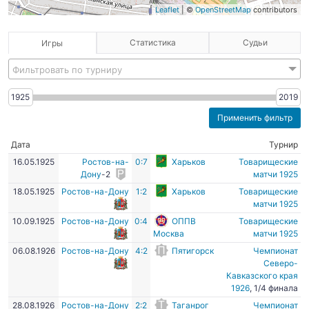
Leaflet
| ©
OpenStreetMap
contributors
Статистика
Судьи
Игры
Фильтровать по турниру
1925
2019
Дата
Турнир
16.05.1925
Ростов-на-
0:7
Харьков
Товарищеские
Дону
-2
матчи 1925
18.05.1925
Ростов-на-Дону
1:2
Харьков
Товарищеские
матчи 1925
10.09.1925
Ростов-на-Дону
0:4
ОППВ
Товарищеские
Москва
матчи 1925
06.08.1926
Ростов-на-Дону
4:2
Пятигорск
Чемпионат
Северо-
Кавказского края
1926
, 1/4 финала
28.08.1926
Ростов-на-Дону
2:2
Таганрог
Чемпионат