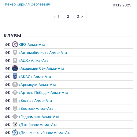
Кекер Кирилл Сергеевич
01.12.2025
1
2
3
КЛУБЫ
ФК
KIFS Алма-Ата
ФК
«Автомобилист» Алма-Ата
ФК
«АДК» Алма-Ата
ФК
«Академия 05» Алма-Ата
ФК
«АКАС» Алма-Ата
ФК
«Аремкуз» Алма-Ата
ФК
«Артель Победа» Алма-Ата
ФК
«Волна» Алма-Ата
ФК
«Восток» Алма-Ата
ФК
«Гидромаш» Алма-Ата
ФК
«Джейран» Алма-Ата
ФК
«Динамо-клубная» Алма-Ата