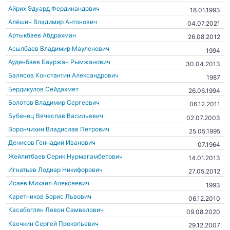
Айрих Эдуард Фердинандович
18.01.1993
Алёшин Владимир Антонович
04.07.2021
Артыкбаев Абдрахман
26.08.2012
Асылбаев Владимир Мауленович
1994
Ауденбаев Бауржан Рымжанович
30.04.2013
Балясов Константин Александрович
1987
Бердикулов Сейдахмет
26.06.1994
Болотов Владимир Сергеевич
06.12.2011
Бубенец Вячеслав Васильевич
02.07.2003
Ворончихин Владислав Петрович
25.05.1995
Денисов Геннадий Иванович
07.1964
Жейлитбаев Серик Нурмагамбетович
14.01.2013
Игнатьев Лодиар Никифорович
27.05.2012
Исаев Михаил Алексеевич
1993
Каретников Борис Львович
06.12.2010
Касабоглян Левон Самвелович
09.08.2020
Квочкин Сергей Прокопьевич
29.12.2007