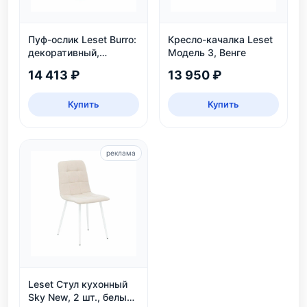
Пуф-ослик Leset Burro:
Кресло-качалка Leset
декоративный,
Модель 3, Венге
велюровый, для дома
14 413 ₽
13 950 ₽
и детской
Купить
Купить
реклама
Leset Стул кухонный
Sky New, 2 шт., белый/