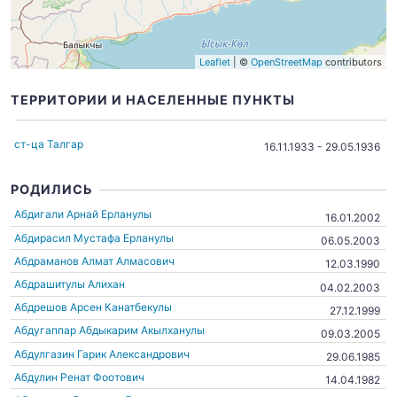
Leaflet
| ©
OpenStreetMap
contributors
ТЕРРИТОРИИ И НАСЕЛЕННЫЕ ПУНКТЫ
ст-ца Талгар
16.11.1933 - 29.05.1936
РОДИЛИСЬ
Абдигали Арнай Ерланулы
16.01.2002
Абдирасил Мустафа Ерланулы
06.05.2003
Абдраманов Алмат Алмасович
12.03.1990
Абдрашитулы Алихан
04.02.2003
Абдрешов Арсен Канатбекулы
27.12.1999
Абдугаппар Абдыкарим Акылханулы
09.03.2005
Абдулгазин Гарик Александрович
29.06.1985
Абдулин Ренат Фоотович
14.04.1982