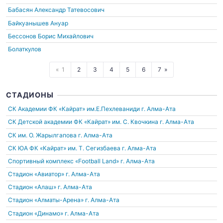
Бабасян Александр Татевосович
Байкуанышев Ануар
Бессонов Борис Михайлович
Болаткулов
1
2
3
4
5
6
7
СТАДИОНЫ
СК Академии ФК «Кайрат» им.Е.Пехлеваниди
г. Алма-Ата
СК Детской академии ФК «Кайрат» им. С. Квочкина
г. Алма-Ата
СК им. О. Жарылгапова
г. Алма-Ата
СК ЮА ФК «Кайрат» им. Т. Сегизбаева
г. Алма-Ата
Спортивный комплекс «Football Land»
г. Алма-Ата
Стадион «Авиатор»
г. Алма-Ата
Стадион «Алаш»
г. Алма-Ата
Стадион «Алматы-Арена»
г. Алма-Ата
Стадион «Динамо»
г. Алма-Ата