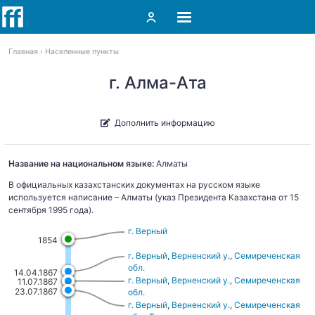
Главная
Населенные пункты
г. Алма-Ата
Дополнить информацию
Название на национальном языке:
Алматы
В официальных казахстанских документах на русском языке
используется написание – Алматы (указ Президента Казахстана от 15
сентября 1995 года).
г. Верный
1854
г. Верный
,
Верненский у.
,
Семиреченская
обл.
14.04.1867
г. Верный
,
Верненский у.
,
Семиреченская
11.07.1867
23.07.1867
обл.
г. Верный
,
Верненский у.
,
Семиреченская