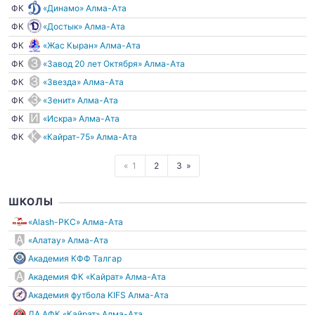
ФК
«Динамо» Алма-Ата
ФК
«Достык» Алма-Ата
ФК
«Жас Кыран» Алма-Ата
ФК
«Завод 20 лет Октября» Алма-Ата
ФК
«Звезда» Алма-Ата
ФК
«Зенит» Алма-Ата
ФК
«Искра» Алма-Ата
ФК
«Кайрат-75» Алма-Ата
1
2
3
ШКОЛЫ
«Alash-РКС» Алма-Ата
«Алатау» Алма-Ата
Академия КФФ Талгар
Академия ФК «Кайрат» Алма-Ата
Академия футбола KIFS Алма-Ата
ДА АФК «Кайрат» Алма-Ата