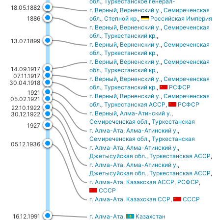
обл.
,
Туркестанское генерал-
18.05.1882
губернаторство
,
Российская Империя
г. Верный
,
Верненский у.
,
Семиреченская
1886
обл.
,
Степной кр.
,
Российская Империя
г. Верный
,
Верненский у.
,
Семиреченская
обл.
,
Туркестанский кр.
,
13.07.1899
Российская Империя
г. Верный
,
Верненский у.
,
Семиреченская
обл.
,
Туркестанский кр.
,
Российская Империя
г. Верный
,
Верненский у.
,
Семиреченская
14.09.1917
обл.
,
Туркестанский кр.
,
07.11.1917
Российская республика
г. Верный
,
Верненский у.
,
Семиреченская
30.04.1918
обл.
,
Туркестанский кр.
,
РСФСР
1921
г. Верный
,
Верненский у.
,
Семиреченская
05.02.1921
обл.
,
Туркестанская АССР
,
РСФСР
22.10.1922
г. Верный
,
Алма-Атинский у.
,
30.12.1922
Семиреченская обл.
,
Туркестанская
1927
АССР
,
РСФСР
г. Алма-Ата
,
Алма-Атинский у.
,
Семиреченская обл.
,
Туркестанская
05.12.1936
АССР
,
РСФСР
г. Алма-Ата
,
Алма-Атинский у.
,
Джетысуйская обл.
,
Туркестанская АССР
,
РСФСР
г. Алма-Ата
,
Алма-Атинский у.
,
Джетысуйская обл.
,
Туркестанская АССР
,
РСФСР
,
СССР
г. Алма-Ата
,
Казакская АССР
,
РСФСР
,
СССР
г. Алма-Ата
,
Казахская ССР
,
СССР
16.12.1991
г. Алма-Ата
,
Казахстан