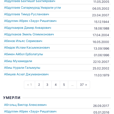
Абдуллаев Бахтишат Бахтиярович
11.05.2005
Абдуллаев Сапармурод Умарали угли
06.05.2002
Абдуллаев Тимур Русланович
23.04.2007
Абдуллин Абрек «Заур» Ришатович
15.12.1944
Абдулхаиров Дамир Анварович
18.08.1988
Абдулхаков Эмиль Олимжонович
17.04.2004
Абенов Ильяс Серикович
16.05.2000
Абидов Ислам Касымжанович
13.09.1996
Абикен Айбол Ерболатулы
01.06.1996
Абиш Мухамедали
22.10.2007
Абиш Нурали Галымулы
25.02.2002
Абишев Асхат Джумаканович
11.03.1979
1
2
3
4
5
...
37
УМЕРЛИ
Абгольц Виктор Алексеевич
26.09.2017
Абдуллин Абрек «Заур» Ришатович
05.01.2016