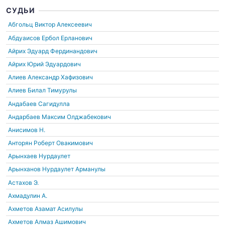
СУДЬИ
Абгольц Виктор Алексеевич
Абдуаисов Ербол Ерланович
Айрих Эдуард Фердинандович
Айрих Юрий Эдуардович
Алиев Александр Хафизович
Алиев Билал Тимурулы
Андабаев Сагидулла
Андарбаев Максим Олджабекович
Анисимов Н.
Анторян Роберт Овакимович
Арынхаев Нурдаулет
Арынханов Нурдаулет Арманулы
Астахов Э.
Ахмадулин А.
Ахметов Азамат Асилулы
Ахметов Алмаз Ашимович