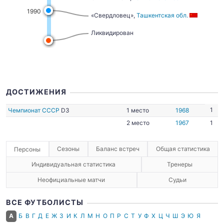
1990
«Свердловец»,
Ташкентская обл.
Ликвидирован
ДОСТИЖЕНИЯ
1
Чемпионат СССР
D3
1 место
1968
2 место
1967
1
Сезоны
Баланс встреч
Общая статистика
Персоны
Индивидуальная статистика
Тренеры
Неофициальные матчи
Судьи
ВСЕ ФУТБОЛИСТЫ
А
Б
В
Г
Д
Е
Ж
З
И
К
Л
М
Н
О
П
Р
С
Т
У
Ф
Х
Ц
Ч
Ш
Э
Ю
Я