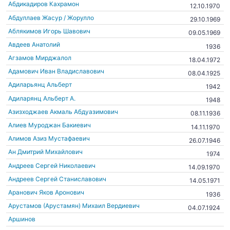
Абдикадиров Кахрамон
12.10.1970
Абдуллаев Жасур / Жорулло
29.10.1969
Аблякимов Игорь Шавович
09.05.1969
Авдеев Анатолий
1936
Агзамов Мирджалол
18.04.1972
Адамович Иван Владиславович
08.04.1925
Адиларьянц Альберт
1942
Адиларянц Альберт А.
1948
Азизходжаев Акмаль Абдуазимович
08.11.1936
Алиев Муроджан Бакиевич
14.11.1970
Алимов Азиз Мустафаевич
26.07.1946
Ан Дмитрий Михайлович
1974
Андреев Сергей Николаевич
14.09.1970
Андреев Сергей Станиславович
14.05.1971
Аранович Яков Аронович
1936
Арустамов (Арустамян) Михаил Вердиевич
04.07.1924
Аршинов