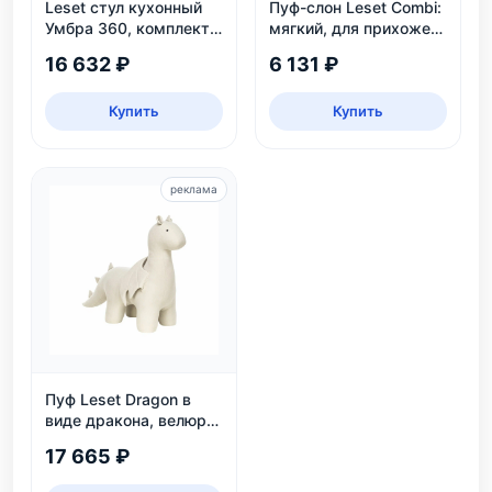
Leset стул кухонный
Пуф-слон Leset Combi:
Умбра 360, комплект
мягкий, для прихожей
2 шт
и детской, белый и
16 632 ₽
6 131 ₽
серый
Купить
Купить
реклама
Пуф Leset Dragon в
виде дракона, велюр
Omega 30, для дома и
17 665 ₽
детской