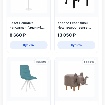
Leset Вешалка
Кресло Leset Лион
напольная Галант-1,
New: велюр, венге,
белый
угол наклона 110°,
8 660 ₽
13 050 ₽
нагрузка 120 кг
Купить
Купить
реклама
реклама