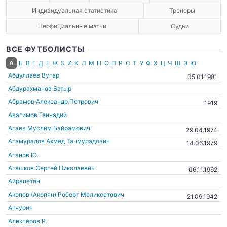
Индивидуальная статистика
Тренеры
Неофициальные матчи
Судьи
ВСЕ ФУТБОЛИСТЫ
А
Б
В
Г
Д
Е
Ж
З
И
К
Л
М
Н
О
П
Р
С
Т
У
Ф
Х
Ц
Ч
Ш
Э
Ю
Абдуллаев Вугар
05.01.1981
Абдурахманов Батыр
Абрамов Александр Петрович
1919
Авагимов Геннадий
Агаев Муслим Байрамович
29.04.1974
Агамурадов Ахмед Тачмурадович
14.06.1979
Аганов Ю.
Агашков Сергей Николаевич
06.11.1962
Айрапетян
Акопов (Акопян) Роберт Меликсетович
21.09.1942
Акчурин
Алекперов Р.