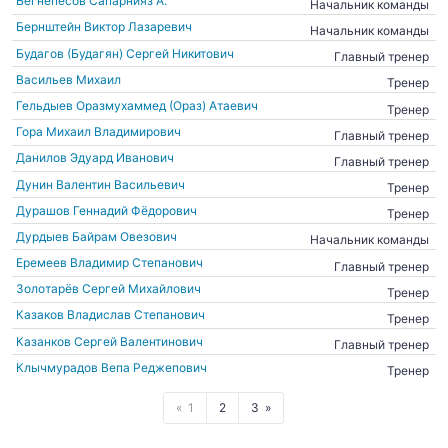
Бегнепесов Сапарнияз А.
Начальник команды
Бернштейн Виктор Лазаревич
Начальник команды
Будагов (Будагян) Сергей Никитович
Главный тренер
Васильев Михаил
Тренер
Гельдыев Оразмухаммед (Ораз) Атаевич
Тренер
Гора Михаил Владимирович
Главный тренер
Данилов Эдуард Иванович
Главный тренер
Дунин Валентин Васильевич
Тренер
Дурашов Геннадий Фёдорович
Тренер
Дурдыев Байрам Овезович
Начальник команды
Еремеев Владимир Степанович
Главный тренер
Золотарёв Сергей Михайлович
Тренер
Казаков Владислав Степанович
Тренер
Казанков Сергей Валентинович
Главный тренер
Клычмурадов Вепа Реджепович
Тренер
1
2
3