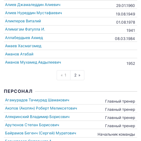
Алиев Джамаледдин Алиевич
29.01.1960
Алиев Нуреддин Мустафаевич
19.08.1949
Аликперов Виталий
01.08.1978
Алимагам Фатулла И.
1941
Аллабердыев Ахмед
08.03.1984
Амаев Хасмагомед
Аманов Атабай
Аманов Мухамед Авдылеевич
1952
1
2
ПЕРСОНАЛ
Агамурадов Тачмурад Шамакович
Главный тренер
Акопов (Акопян) Роберт Меликсетович
Главный тренер
Алякринский Владимир Борисович
Главный тренер
Арутюнов Степан Борисович
Главный тренер
Байрамов Бегенч (Сергей) Муратович
Начальник команды