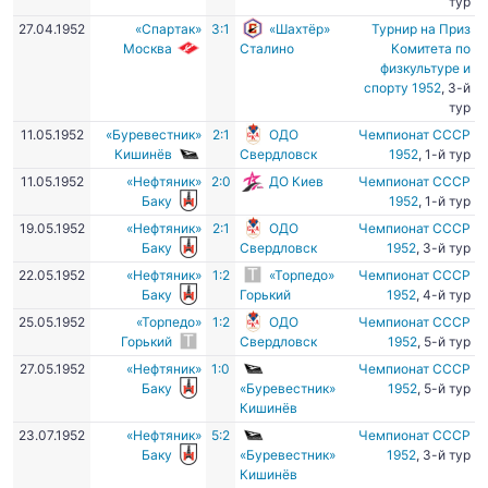
тур
27.04.1952
«Спартак»
3:1
«Шахтёр»
Турнир на Приз
Москва
Сталино
Комитета по
физкультуре и
спорту 1952
, 3-й
тур
11.05.1952
«Буревестник»
2:1
ОДО
Чемпионат СССР
Кишинёв
Свердловск
1952
, 1-й тур
11.05.1952
«Нефтяник»
2:0
ДО Киев
Чемпионат СССР
Баку
1952
, 1-й тур
19.05.1952
«Нефтяник»
2:1
ОДО
Чемпионат СССР
Баку
Свердловск
1952
, 3-й тур
22.05.1952
«Нефтяник»
1:2
«Торпедо»
Чемпионат СССР
Баку
Горький
1952
, 4-й тур
25.05.1952
«Торпедо»
1:2
ОДО
Чемпионат СССР
Горький
Свердловск
1952
, 5-й тур
27.05.1952
«Нефтяник»
1:0
Чемпионат СССР
Баку
«Буревестник»
1952
, 5-й тур
Кишинёв
23.07.1952
«Нефтяник»
5:2
Чемпионат СССР
Баку
«Буревестник»
1952
, 3-й тур
Кишинёв