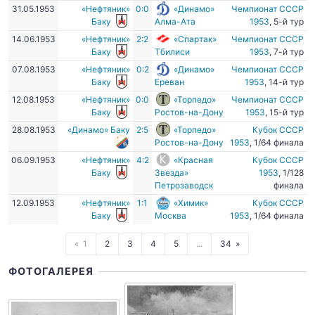
31.05.1953
«Нефтяник»
0:0
«Динамо»
Чемпионат СССР
Баку
Алма-Ата
1953
, 5-й тур
14.06.1953
«Нефтяник»
2:2
«Спартак»
Чемпионат СССР
Баку
Тбилиси
1953
, 7-й тур
07.08.1953
«Нефтяник»
0:2
«Динамо»
Чемпионат СССР
Баку
Ереван
1953
, 14-й тур
12.08.1953
«Нефтяник»
0:0
«Торпедо»
Чемпионат СССР
Баку
Ростов-на-Дону
1953
, 15-й тур
28.08.1953
«Динамо» Баку
2:5
«Торпедо»
Кубок СССР
Ростов-на-Дону
1953
, 1/64 финала
06.09.1953
«Нефтяник»
4:2
«Красная
Кубок СССР
Баку
Звезда»
1953
, 1/128
Петрозаводск
финала
12.09.1953
«Нефтяник»
1:1
«Химик»
Кубок СССР
Баку
Москва
1953
, 1/64 финала
1
2
3
4
5
...
34
ФОТОГАЛЕРЕЯ