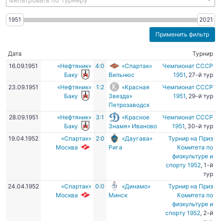
Фильтровать по турниру
1951
2021
Дата
Турнир
16.09.1951
«Нефтяник»
4:0
«Спартак»
Чемпионат СССР
Баку
Вильнюс
1951
, 27-й тур
23.09.1951
«Нефтяник»
1:2
«Красная
Чемпионат СССР
Баку
Звезда»
1951
, 29-й тур
Петрозаводск
28.09.1951
«Нефтяник»
3:1
«Красное
Чемпионат СССР
Баку
Знамя» Иваново
1951
, 30-й тур
19.04.1952
«Спартак»
2:0
«Даугава»
Турнир на Приз
Москва
Рига
Комитета по
физкультуре и
спорту 1952
, 1-й
тур
24.04.1952
«Спартак»
0:0
«Динамо»
Турнир на Приз
Москва
Минск
Комитета по
физкультуре и
спорту 1952
, 2-й