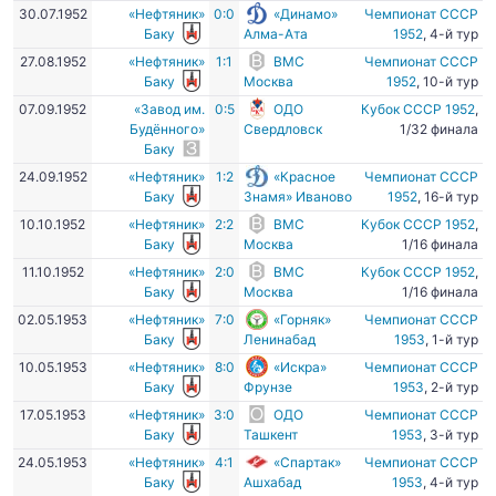
30.07.1952
«Нефтяник»
0:0
«Динамо»
Чемпионат СССР
Баку
Алма-Ата
1952
, 4-й тур
27.08.1952
«Нефтяник»
1:1
ВМС
Чемпионат СССР
Баку
Москва
1952
, 10-й тур
07.09.1952
«Завод им.
0:5
ОДО
Кубок СССР 1952
,
Будённого»
Свердловск
1/32 финала
Баку
24.09.1952
«Нефтяник»
1:2
«Красное
Чемпионат СССР
Баку
Знамя» Иваново
1952
, 16-й тур
10.10.1952
«Нефтяник»
2:2
ВМС
Кубок СССР 1952
,
Баку
Москва
1/16 финала
11.10.1952
«Нефтяник»
2:0
ВМС
Кубок СССР 1952
,
Баку
Москва
1/16 финала
02.05.1953
«Нефтяник»
7:0
«Горняк»
Чемпионат СССР
Баку
Ленинабад
1953
, 1-й тур
10.05.1953
«Нефтяник»
8:0
«Искра»
Чемпионат СССР
Баку
Фрунзе
1953
, 2-й тур
17.05.1953
«Нефтяник»
3:0
ОДО
Чемпионат СССР
Баку
Ташкент
1953
, 3-й тур
24.05.1953
«Нефтяник»
4:1
«Спартак»
Чемпионат СССР
Баку
Ашхабад
1953
, 4-й тур