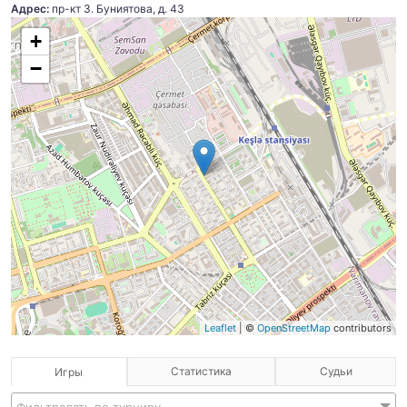
Адрес:
пр-кт З. Буниятова, д. 43
+
−
Leaflet
| ©
OpenStreetMap
contributors
Статистика
Судьи
Игры