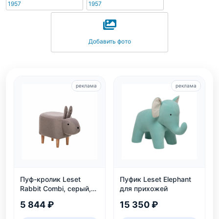
1957
1957
Добавить фото
реклама
реклама
Пуф-кролик Leset
Пуфик Leset Elephant
Rabbit Combi, серый,
для прихожей
детский, нагрузка 80
5 844 ₽
15 350 ₽
кг