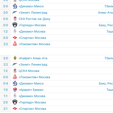
0:0
«Динамо» Минск
Тбил
2:0
«Зенит» Ленинград
Алма-Ата
0:0
СКА Ростов-на-Дону
0:0
«Торпедо» Москва
Баку
,
Рес
1:2
«Динамо» Москва
Таш
0:0
«Спартак» Москва
2:2
«Локомотив» Москва
3:0
«Кайрат» Алма-Ата
Тбил
2:2
«Зенит» Ленинград
1:2
ЦСКА Москва
0:0
«Локомотив» Москва
0:4
«Динамо» Минск
Баку
,
Рес
1:0
«Арарат» Ереван
Таш
1:1
«Динамо» Москва
2:0
«Торпедо» Москва
2:1
«Спартак» Москва