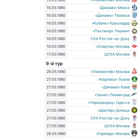
16.05.1980
«Динамо» Минск
16.05.1980
«Динамо» Тбилиси
16.05.1980
«Кубань» Краснодар
16.05.1980
«Пахтакор» Ташкент
16.05.1980
СКА Ростов-на-Дону
16.05.1980
«Спартак» Москва
17.05.1980
ЦСКА Москва
9-й тур
26.05.1980
«Локомотив» Москва
27.05.1980
«Карпаты» Львов
27.05.1980
«Динамо» Киев
27.05.1980
«Зенит» Ленинград
27.05.1980
«Черноморец» Одесса
27.05.1980
«Шахтёр» Донецк
27.05.1980
СКА Ростов-на-Дону
27.05.1980
ЦСКА Москва
28.05.1980
«Торпедо» Москва