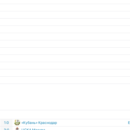
1:0
«Кубань» Краснодар
3:0
ЦСКА Москва