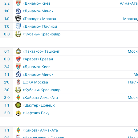
2:2
«Динамо» Киев
Алма-Ата
1:0
«Динамо» Минск
1:0
«Торпедо» Москва
Москва
1:0
«Динамо» Тбилиси
0:0
«Кубань» Краснодар
0:1
«Пахтакор» Ташкент
Моск
0:0
«Арарат» Ереван
2:4
«Динамо» Киев
1:1
«Динамо» Минск
М
2:0
ЦСКА Москва
Тбил
2:0
«Кубань» Краснодар
3:0
«Кайрат» Алма-Ата
Моск
1:1
«Шахтёр» Донецк
3:0
«Нефтчи» Баку
1:1
«Кайрат» Алма-Ата
М
0:1
«Черноморец» Одесса
Моск