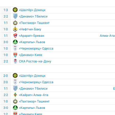
1:3
«Шахтёр» Донецк
2:2
«Динамо» Тбилиси
1:1
«Пахтакор» Ташкент
1:0
«Нефтчи» Баку
1:1
«Арарат» Ереван
Алма-Ата
3:0
«Карпаты» Львов
1:0
«Черноморец» Одесса
1:0
«Динамо» Киев
2:2
СКА Ростов-на-Дону
2:0
«Шахтёр» Донецк
2:0
«Черноморец» Одесса
1:1
«Динамо» Тбилиси
2:2
«Кайрат» Алма-Ата
1:0
«Пахтакор» Ташкент
3:0
«Карпаты» Львов
1:2
«Динамо» Киев