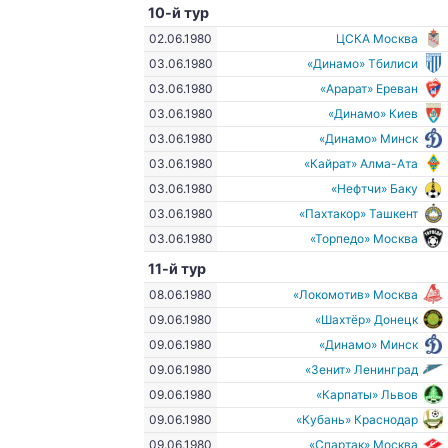
10-й тур
02.06.1980
ЦСКА Москва
03.06.1980
«Динамо» Тбилиси
03.06.1980
«Арарат» Ереван
03.06.1980
«Динамо» Киев
03.06.1980
«Динамо» Минск
03.06.1980
«Кайрат» Алма-Ата
03.06.1980
«Нефтчи» Баку
03.06.1980
«Пахтакор» Ташкент
03.06.1980
«Торпедо» Москва
11-й тур
08.06.1980
«Локомотив» Москва
09.06.1980
«Шахтёр» Донецк
09.06.1980
«Динамо» Минск
09.06.1980
«Зенит» Ленинград
09.06.1980
«Карпаты» Львов
09.06.1980
«Кубань» Краснодар
09.06.1980
«Спартак» Москва