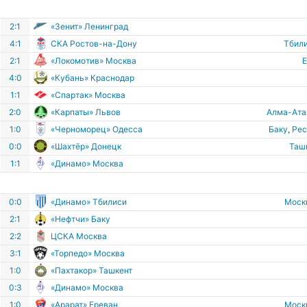
2:1
«Зенит» Ленинград
4:1
СКА Ростов-на-Дону
Тбил
2:1
«Локомотив» Москва
4:0
«Кубань» Краснодар
1:1
«Спартак» Москва
2:0
«Карпаты» Львов
Алма-Ата
1:0
«Черноморец» Одесса
Баку
,
Рес
0:0
«Шахтёр» Донецк
Таш
1:1
«Динамо» Москва
0:0
«Динамо» Тбилиси
Моск
2:1
«Нефтчи» Баку
2:2
ЦСКА Москва
3:1
«Торпедо» Москва
1:0
«Пахтакор» Ташкент
0:3
«Динамо» Москва
1:0
«Арарат» Ереван
Моск