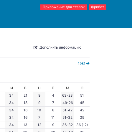
Приложение для ставок
Фрибет
Дополнить информацию
1981
И
В
Н
П
М
О
34
21
9
4
63-23
51
34
18
9
7
49-26
45
34
16
10
8
51-42
42
34
16
7
11
51-32
39
34
13
12
9
36-32
36 (-2)