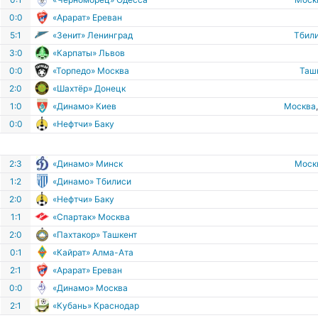
0:0
«Арарат» Ереван
5:1
«Зенит» Ленинград
Тбил
3:0
«Карпаты» Львов
0:0
«Торпедо» Москва
Таш
2:0
«Шахтёр» Донецк
1:0
«Динамо» Киев
Москва
0:0
«Нефтчи» Баку
2:3
«Динамо» Минск
Моск
1:2
«Динамо» Тбилиси
2:0
«Нефтчи» Баку
1:1
«Спартак» Москва
2:0
«Пахтакор» Ташкент
0:1
«Кайрат» Алма-Ата
2:1
«Арарат» Ереван
0:0
«Динамо» Москва
2:1
«Кубань» Краснодар