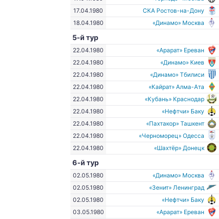
17.04.1980
СКА Ростов-на-Дону
18.04.1980
«Динамо» Москва
5-й тур
22.04.1980
«Арарат» Ереван
22.04.1980
«Динамо» Киев
22.04.1980
«Динамо» Тбилиси
22.04.1980
«Кайрат» Алма-Ата
22.04.1980
«Кубань» Краснодар
22.04.1980
«Нефтчи» Баку
22.04.1980
«Пахтакор» Ташкент
22.04.1980
«Черноморец» Одесса
22.04.1980
«Шахтёр» Донецк
6-й тур
02.05.1980
«Динамо» Москва
02.05.1980
«Зенит» Ленинград
02.05.1980
«Нефтчи» Баку
03.05.1980
«Арарат» Ереван