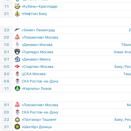
1:1
«Кубань» Краснодар
2:1
«Нефтчи» Баку
2:2
«Зенит» Ленинград
2:0
«Локомотив» Москва
1:0
«Динамо» Москва
Тбил
0:1
«Торпедо» Москва
Алма-Ата
0:1
«Динамо» Минск
0:0
«Спартак» Москва
Баку
,
Рес
3:0
ЦСКА Москва
Таш
0:0
СКА Ростов-на-Дону
1:1
«Карпаты» Львов
0:1
«Локомотив» Москва
М
2:0
СКА Ростов-на-Дону
2:2
«Пахтакор» Ташкент
Баку
,
Рес
2:1
«Шахтёр» Донецк