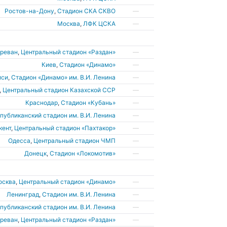
Ростов-на-Дону
,
Стадион СКА СКВО
—
Москва
,
ЛФК ЦСКА
—
Ереван
,
Центральный стадион «Раздан»
—
Киев
,
Стадион «Динамо»
—
иси
,
Стадион «Динамо» им. В.И. Ленина
—
,
Центральный стадион Казахской ССР
—
Краснодар
,
Стадион «Кубань»
—
публиканский стадион им. В.И. Ленина
—
кент
,
Центральный стадион «Пахтакор»
—
Одесса
,
Центральный стадион ЧМП
—
Донецк
,
Стадион «Локомотив»
—
осква
,
Центральный стадион «Динамо»
—
Ленинград
,
Стадион им. В.И. Ленина
—
публиканский стадион им. В.И. Ленина
—
Ереван
,
Центральный стадион «Раздан»
—