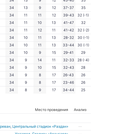
34
13
9
12
45-40
35
34
13
9
12
37-37
35
34
11
11
12
39-43
32 (-1)
34
11
10
13
41-47
32
34
11
12
11
41-42
32 (-2)
34
10
11
13
28-32
30 (-1)
34
10
11
13
33-44
30 (-1)
34
10
9
15
29-41
29
34
9
14
11
32-33
28 (-4)
34
9
10
15
32-43
28
34
9
8
17
26-43
26
34
9
8
17
23-46
26
34
8
9
17
34-44
25
Место проведения
Анализ
Ереван
,
Центральный стадион «Раздан»
—
Ужгород
,
Стадион «Авангард»
—