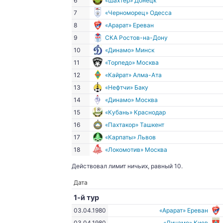
6
«Шахтёр» Донецк
7
«Черноморец» Одесса
8
«Арарат» Ереван
9
СКА Ростов-на-Дону
10
«Динамо» Минск
11
«Торпедо» Москва
12
«Кайрат» Алма-Ата
13
«Нефтчи» Баку
14
«Динамо» Москва
15
«Кубань» Краснодар
16
«Пахтакор» Ташкент
17
«Карпаты» Львов
18
«Локомотив» Москва
Действовал лимит ничьих, равный 10.
Дата
1-й тур
03.04.1980
«Арарат» Ереван
03.04.1980
«Динамо» Киев