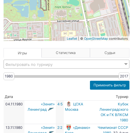
Leaflet
| ©
OpenStreetMap
contributors
Статистика
Судьи
Игры
Фильтровать по турниру
1980
2017
Дата
Турнир
04.11.1980
«Зенит»
4:5
ЦСКА
Кубок
Ленинград
Москва
Ленинградского
ОК и ГК ВЛКСМ
1980
13.11.1980
«Зенит»
2:2
«Динамо»
Чемпионат СССР
Ленинград
Киев
1980
, 32-й тур