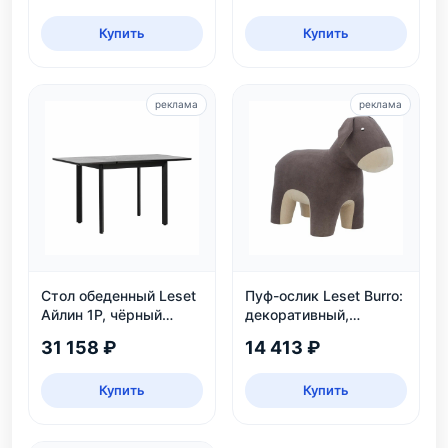
Купить
Купить
реклама
реклама
Стол обеденный Leset
Пуф-ослик Leset Burro:
Айлин 1Р, чёрный
декоративный,
мрамор
велюровый, для дома
31 158 ₽
14 413 ₽
и детской
Купить
Купить