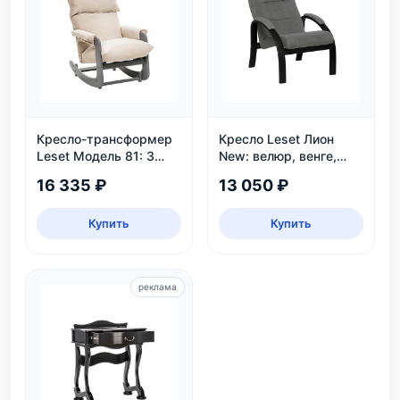
Кресло-трансформер
Кресло Leset Лион
Leset Модель 81: 3
New: велюр, венге,
положения, велюр,
угол наклона 110°,
16 335 ₽
13 050 ₽
нагрузка 130 кг
нагрузка 120 кг
Купить
Купить
реклама