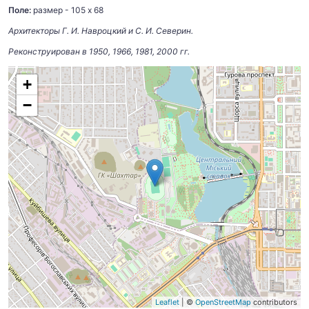
Поле:
размер - 105 х 68
Архитекторы Г. И. Навроцкий и С. И. Северин.
Реконструирован в 1950, 1966, 1981, 2000 гг.
+
−
Leaflet
| ©
OpenStreetMap
contributors