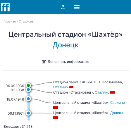
Главная
Стадионы
Центральный стадион «Шахтёр»
Донецк
Дополнить информацию
Стадион парка КиО им. П.П. Постышева,
06.09.1936
Сталино
02.1938
Стадион «Стахановец»,
Сталино
18.07.1946
Центральный стадион «Шахтёр»,
Сталино
Центральный стадион «Шахтёр»,
Донецк
09.11.1961
Вмещает:
31 718