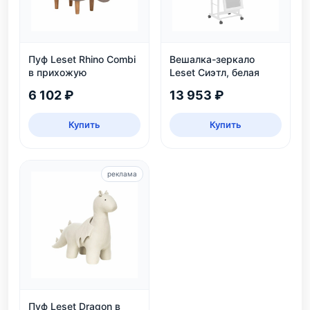
Пуф Leset Rhino Combi
Вешалка-зеркало
в прихожую
Leset Сиэтл, белая
6 102 ₽
13 953 ₽
Купить
Купить
реклама
Пуф Leset Dragon в