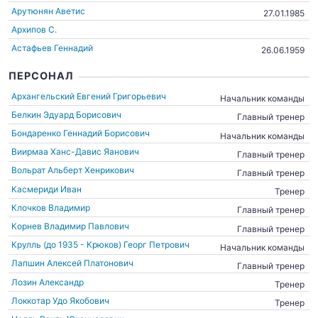
Арутюнян Аветис
27.01.1985
Архипов С.
Астафьев Геннадий
26.06.1959
ПЕРСОНАЛ
Архангельский Евгений Григорьевич
Начальник команды
Белкин Эдуард Борисович
Главный тренер
Бондаренко Геннадий Борисович
Начальник команды
Виирмаа Ханс-Давис Яанович
Главный тренер
Вольрат Альберт Хенрикович
Главный тренер
Касмериди Иван
Тренер
Клочков Владимир
Главный тренер
Корнев Владимир Павлович
Главный тренер
Крулль (до 1935 - Крюков) Георг Петрович
Начальник команды
Лапшин Алексей Платонович
Главный тренер
Лозин Александр
Тренер
Локкотар Удо Якобович
Тренер