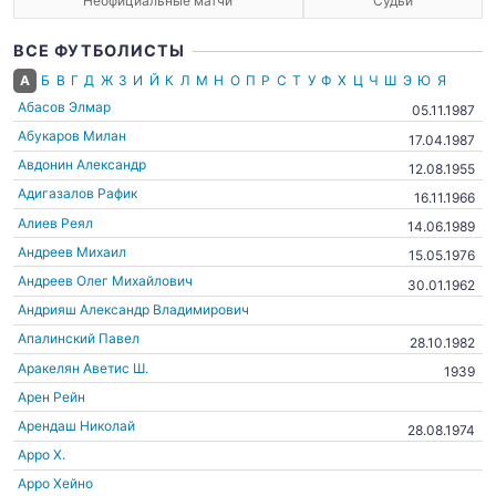
Неофициальные матчи
Судьи
ВСЕ ФУТБОЛИСТЫ
А
Б
В
Г
Д
Ж
З
И
Й
К
Л
М
Н
О
П
Р
С
Т
У
Ф
Х
Ц
Ч
Ш
Э
Ю
Я
Абасов Элмар
05.11.1987
Абукаров Милан
17.04.1987
Авдонин Александр
12.08.1955
Адигазалов Рафик
16.11.1966
Алиев Реял
14.06.1989
Андреев Михаил
15.05.1976
Андреев Олег Михайлович
30.01.1962
Андрияш Александр Владимирович
Апалинский Павел
28.10.1982
Аракелян Аветис Ш.
1939
Арен Рейн
Арендаш Николай
28.08.1974
Арро Х.
Арро Хейно