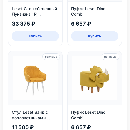
Leset Стол обеденный
Пуфик Leset Dino
Луизиана 1Р,
Combi
раздвижной, белый
33 375 ₽
6 657 ₽
Купить
Купить
реклама
реклама
Стул Leset Вайд с
Пуфик Leset Dino
подлокотниками,
Combi
каркас белый
11 500 ₽
6 657 ₽