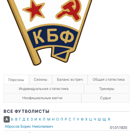
Сезоны
Баланс встреч
Общая статистика
Персоны
Индивидуальная статистика
Тренеры
Неофициальные матчи
Судьи
ВСЕ ФУТБОЛИСТЫ
А
Б
В
Г
Д
Е
З
И
К
Л
М
Н
О
П
Р
С
Т
У
Ф
Х
Ц
Ч
Ш
Щ
Я
Абросов Борис Николаевич
01.01.1920