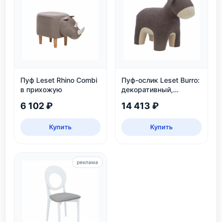
Пуф Leset Rhino Combi
Пуф-ослик Leset Burro:
в прихожую
декоративный,
велюровый, для дома
6 102 ₽
14 413 ₽
и детской
Купить
Купить
реклама