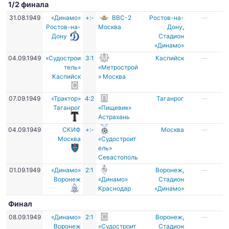
1/2 финала
31.08.1949
«Динамо»
+:-
ВВС-2
Ростов-на-
—
Ростов-на-
Москва
Дону
,
Дону
Стадион
«Динамо»
04.09.1949
«Судострои
3:1
Каспийск
—
тель»
«Метрострой
Каспийск
» Москва
07.09.1949
«Трактор»
4:2
Таганрог
—
Таганрог
«Пищевик»
Астрахань
04.09.1949
СКИФ
+:-
Москва
—
Москва
«Судостроит
ель»
Севастополь
01.09.1949
«Динамо»
2:1
Воронеж
,
—
Воронеж
«Динамо»
Стадион
Краснодар
«Динамо»
Финал
08.09.1949
«Динамо»
2:1
Воронеж
,
—
Воронеж
«Судостроит
Стадион