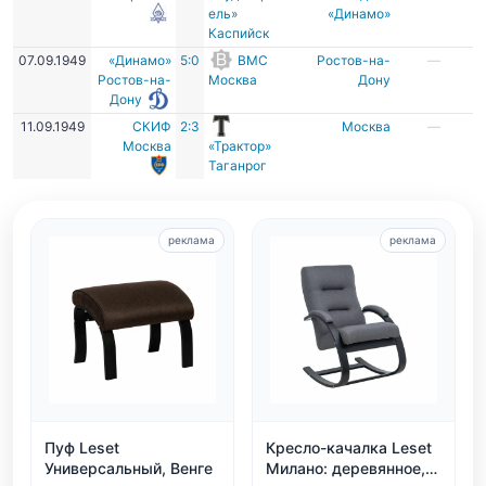
ель»
«Динамо»
Каспийск
07.09.1949
«Динамо»
5:0
ВМС
Ростов-на-
—
Ростов-на-
Москва
Дону
Дону
11.09.1949
СКИФ
2:3
Москва
—
Москва
«Трактор»
Таганрог
реклама
реклама
Пуф Leset
Кресло-качалка Leset
Универсальный, Венге
Милано: деревянное,