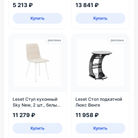
венге, рогожка Malmo
5 213 ₽
13 841 ₽
95
Купить
Купить
реклама
реклама
Leset Стул кухонный
Leset Стол подкатной
Sky New, 2 шт., белый/
Люкс Венге
велюр
11 279 ₽
11 958 ₽
Купить
Купить