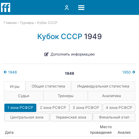
Главная
Турниры
Кубок СССР
Кубок СССР
1949
Дополнить информацию
1948
1950
1949
Общая статистика
Индивидуальная статистика
Игры
Судьи
Тренеры
Аналитика
1 зона РСФСР
2 зона РСФСР
3 зона РСФСР
4 зона РСФСР
Центральная зона
Украинская зона
Финальный этап
Место
Дата
проведения
Анализ