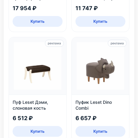
слоновая кость
цвет Венге, для дома и
17 954 ₽
11 747 ₽
дачи
Купить
Купить
реклама
реклама
Пуф Leset Дэми,
Пуфик Leset Dino
слоновая кость
Combi
6 512 ₽
6 657 ₽
Купить
Купить