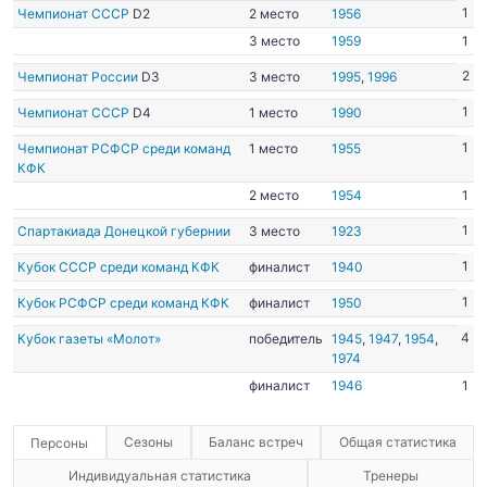
1
Чемпионат СССР
D2
2 место
1956
3 место
1959
1
2
Чемпионат России
D3
3 место
1995
,
1996
1
Чемпионат СССР
D4
1 место
1990
1
Чемпионат РСФСР среди команд
1 место
1955
КФК
2 место
1954
1
1
Спартакиада Донецкой губернии
3 место
1923
1
Кубок СССР среди команд КФК
финалист
1940
1
Кубок РСФСР среди команд КФК
финалист
1950
4
Кубок газеты «Молот»
победитель
1945
,
1947
,
1954
,
1974
финалист
1946
1
Сезоны
Баланс встреч
Общая статистика
Персоны
Индивидуальная статистика
Тренеры