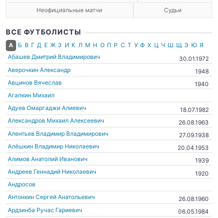
Неофициальные матчи
Судьи
ВСЕ ФУТБОЛИСТЫ
А
Б
В
Г
Д
Е
Ж
З
И
К
Л
М
Н
О
П
Р
С
Т
У
Ф
Х
Ц
Ч
Ш
Щ
Э
Ю
Я
Абашев Дмитрий Владимирович
30.01.1972
Аверочкин Александр
1948
Авцинов Вячеслав
1940
Агапкин Михаил
Адуев Омаргаджи Алиевич
18.07.1982
Александров Михаил Алексеевич
26.08.1963
Алентьев Владимир Владимирович
27.09.1938
Алёшкин Владимир Николаевич
20.04.1953
Алимов Анатолий Иванович
1939
Андреев Геннадий Николаевич
1920
Андросов
Антонкин Сергей Анатольевич
26.08.1960
Ардзинба Ручас Гариевич
06.05.1984