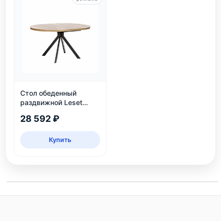
Стол обеденный
раздвижной Leset
Таун: круглый,
28 592 ₽
безопасный, ЛДСП,
дуб каньон/черный
Купить