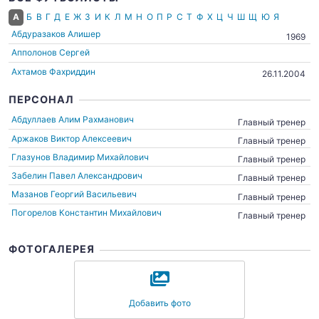
А
Б
В
Г
Д
Е
Ж
З
И
К
Л
М
Н
О
П
Р
С
Т
Ф
Х
Ц
Ч
Ш
Щ
Ю
Я
Абдуразаков Алишер
1969
Апполонов Сергей
Ахтамов Фахриддин
26.11.2004
ПЕРСОНАЛ
Абдуллаев Алим Рахманович
Главный тренер
Аржаков Виктор Алексеевич
Главный тренер
Глазунов Владимир Михайлович
Главный тренер
Забелин Павел Александрович
Главный тренер
Мазанов Георгий Васильевич
Главный тренер
Погорелов Константин Михайлович
Главный тренер
ФОТОГАЛЕРЕЯ
Добавить фото