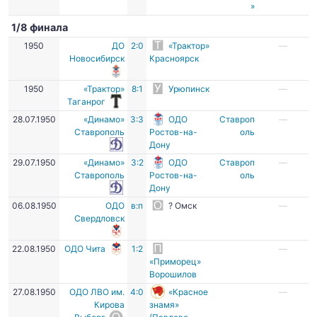
»
1/8 финала
1950
ДО
2:0
«Трактор»
—
Новосибирск
Красноярск
1950
«Трактор»
8:1
Урюпинск
—
Таганрог
28.07.1950
«Динамо»
3:3
ОДО
Ставроп
—
Ставрополь
Ростов-на-
оль
Дону
29.07.1950
«Динамо»
3:2
ОДО
Ставроп
—
Ставрополь
Ростов-на-
оль
Дону
06.08.1950
ОДО
в:п
? Омск
—
Свердловск
22.08.1950
ОДО Чита
1:2
—
«Приморец»
Ворошилов
27.08.1950
ОДО ЛВО им.
4:0
«Красное
—
Кирова
знамя»