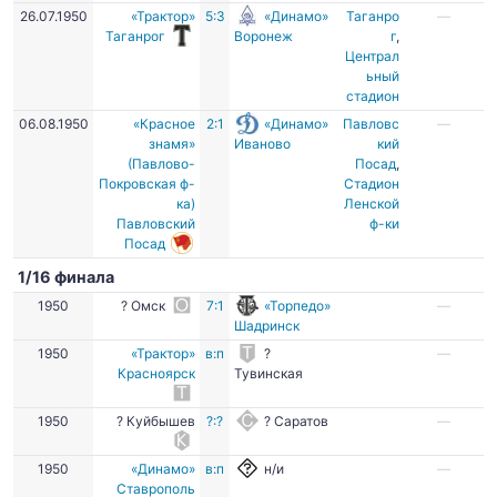
26.07.1950
«Трактор»
5:3
«Динамо»
Таганро
—
Таганрог
Воронеж
г
,
Централ
ьный
стадион
06.08.1950
«Красное
2:1
«Динамо»
Павловс
—
знамя»
Иваново
кий
(Павлово-
Посад
,
Покровская ф-
Стадион
ка)
Ленской
Павловский
ф-ки
Посад
1/16 финала
1950
? Омск
7:1
«Торпедо»
—
Шадринск
1950
«Трактор»
в:п
?
—
Красноярск
Тувинская
1950
? Куйбышев
?:?
? Саратов
—
1950
«Динамо»
в:п
н/и
—
Ставрополь