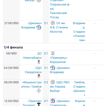
Выборг
(Павлово-
Покровская ф-
ка)
Павловский
Посад
27.08.1950
«Динамо»
5:1
СК им.
Владими
—
Владимир
И.В. Сталина
р
,
Молотов
Стадион
«Локомо
тив»
1/4 финала
08.1950
ДО
3:1
—
Новосибирск
«Приморец»
Ворошилов
04.09.1950
ОДО
2:1
«Динамо»
—
Свердловск
Владимир
06.09.1950
«Машиностро
3:2
ОДО ЛВО
Тамбов
,
—
итель» Тамбов
им. Кирова
Стадион
Выборг
«Динамо
»
12.09.1950
«Трактор»
5:1
«Динамо»
Вороне
—
Таганрог
Ставрополь
ж