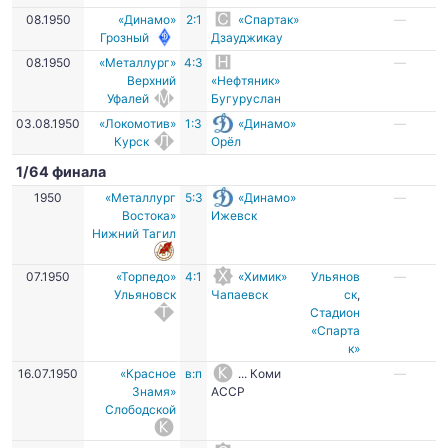
08.1950
«Динамо»
2:1
«Спартак»
—
Грозный
Дзауджикау
08.1950
«Металлург»
4:3
—
Верхний
«Нефтяник»
Уфалей
Бугуруслан
03.08.1950
«Локомотив»
1:3
«Динамо»
—
Курск
Орёл
1/64 финала
1950
«Металлург
5:3
«Динамо»
—
Востока»
Ижевск
Нижний Тагил
07.1950
«Торпедо»
4:1
«Химик»
Ульянов
—
Ульяновск
Чапаевск
ск
,
Стадион
«Спарта
к»
16.07.1950
«Красное
в:п
... Коми
—
Знамя»
АССР
Слободской