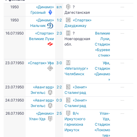
1950
«Динамо»
в:п
?
—
Грозный
Дагестанская
1950
«Динамо»
1:2
«Спартак»
—
Нальчик
Дзауджикау
16.07.1950
«Спартак»
2:3
?
Великие
—
Великие Луки
Новгородская
Луки
,
обл.
Стадион
«Буреве
стник»
23.07.1950
«Спартак» Уфа
3:0
Уфа
,
—
«Металлург»
Стадион
Челябинск
«Динамо
»
23.07.1950
«Авангард»
2:2
«Зенит»
—
Энгельс
Сталинград
24.07.1950
«Авангард»
0:3
«Зенит»
—
Энгельс
Сталинград
26.07.1950
«Динамо»
2:5
В/ч
Улан-
—
Улан-Удэ
Иркутского
Удэ
,
гарнизона
Стадион
Иркутск
«Локомо
тив»