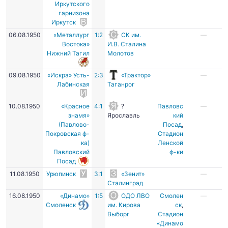
Иркутского
гарнизона
Иркутск
06.08.1950
«Металлург
1:2
СК им.
—
Востока»
И.В. Сталина
Нижний Тагил
Молотов
09.08.1950
«Искра» Усть-
2:3
«Трактор»
—
Лабинская
Таганрог
10.08.1950
«Красное
4:1
?
Павловс
—
знамя»
Ярославль
кий
(Павлово-
Посад
,
Покровская ф-
Стадион
ка)
Ленской
Павловский
ф-ки
Посад
11.08.1950
Урюпинск
3:1
«Зенит»
—
Сталинград
16.08.1950
«Динамо»
1:5
ОДО ЛВО
Смолен
—
Смоленск
им. Кирова
ск
,
Выборг
Стадион
«Динамо