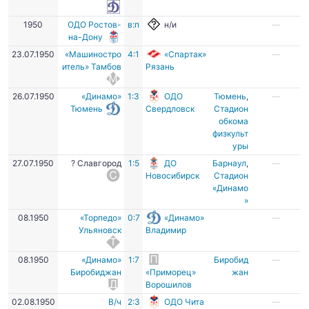
1950
ОДО Ростов-
в:п
н/и
—
на-Дону
23.07.1950
«Машиностро
4:1
«Спартак»
—
итель» Тамбов
Рязань
26.07.1950
«Динамо»
1:3
ОДО
Тюмень
,
—
Тюмень
Свердловск
Стадион
обкома
физкульт
уры
27.07.1950
? Славгород
1:5
ДО
Барнаул
,
—
Новосибирск
Стадион
«Динамо
»
08.1950
«Торпедо»
0:7
«Динамо»
—
Ульяновск
Владимир
08.1950
«Динамо»
1:7
Биробид
—
Биробиджан
«Приморец»
жан
Ворошилов
02.08.1950
В/ч
2:3
ОДО Чита
—