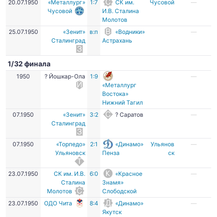
20.07.1950
«Металлург»
1:7
СК им.
Чусовой
—
Чусовой
И.В. Сталина
Молотов
25.07.1950
«Зенит»
в:п
«Водники»
—
Сталинград
Астрахань
1/32 финала
1950
? Йошкар-Ола
1:9
—
«Металлург
Востока»
Нижний Тагил
07.1950
«Зенит»
3:2
? Саратов
—
Сталинград
07.1950
«Торпедо»
2:1
«Динамо»
Ульянов
—
Ульяновск
Пенза
ск
23.07.1950
СК им. И.В.
6:0
«Красное
—
Сталина
Знамя»
Молотов
Слободской
23.07.1950
ОДО Чита
8:4
«Динамо»
—
Якутск