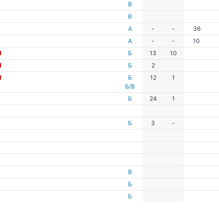
В
В
А
-
-
36
А
-
-
10
Б
13
10
Б
2
Б
12
1
Б/В
Б
24
1
Б
3
-
В
Б
Б