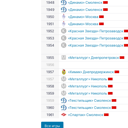
1948
«Динамо» Смоленск
1949
«Динамо» Смоленск
1950
«Динамо» Москва
1951
«Динамо» Москва
1952
«Красная Звезда» Петрозаводск
1953
«Красная Звезда» Петрозаводск
1954
«Красная Звезда» Петрозаводск
1955
«Металлург» Днепропетровск
1956
1957
«Химик» Днепродзержинск
1957
«Металлург» Никополь
1958
«Металлург» Никополь
1959
«Металлург» Никополь
1959
«Текстильщик» Смоленск
1960
«Текстильщик» Смоленск
1961
«Спартак» Смоленск
Все игры