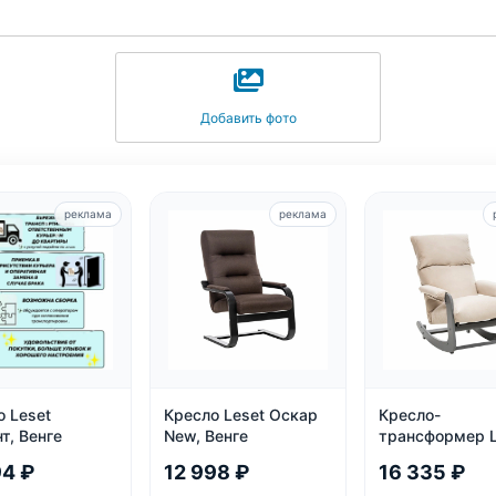
Добавить фото
реклама
реклама
о Leset
Кресло Leset Оскар
Кресло-
т, Венге
New, Венге
трансформер L
Модель 81: 3
94 ₽
12 998 ₽
16 335 ₽
положения, ве