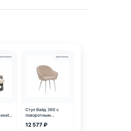
реклама
реклама
Стул Вайд 360 с
eset
поворотным
механизмом, белый
12 577 ₽
люр,
каркас, велюр