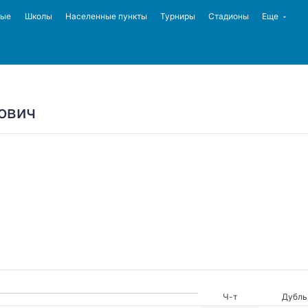
ные
Школы
Населенные пункты
Турниры
Стадионы
Еще
ович
Ч-т
Дубль