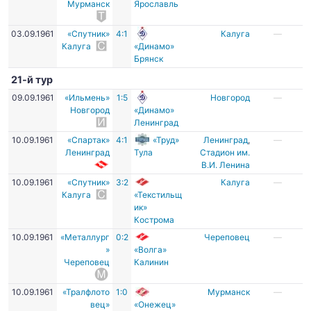
Мурманск
Ярославль
03.09.1961
«Спутник»
4:1
Калуга
—
Калуга
«Динамо»
Брянск
21-й тур
09.09.1961
«Ильмень»
1:5
Новгород
—
Новгород
«Динамо»
Ленинград
10.09.1961
«Спартак»
4:1
«Труд»
Ленинград
,
—
Ленинград
Тула
Стадион им.
В.И. Ленина
10.09.1961
«Спутник»
3:2
Калуга
—
Калуга
«Текстильщ
ик»
Кострома
10.09.1961
«Металлург
0:2
Череповец
—
»
«Волга»
Череповец
Калинин
10.09.1961
«Тралфлото
1:0
Мурманск
—
вец»
«Онежец»