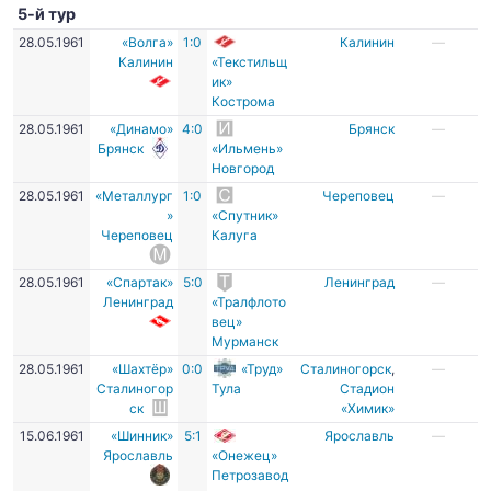
5-й тур
28.05.1961
«Волга»
1:0
Калинин
—
Калинин
«Текстильщ
ик»
Кострома
28.05.1961
«Динамо»
4:0
Брянск
—
Брянск
«Ильмень»
Новгород
28.05.1961
«Металлург
1:0
Череповец
—
»
«Спутник»
Череповец
Калуга
28.05.1961
«Спартак»
5:0
Ленинград
—
Ленинград
«Тралфлото
вец»
Мурманск
28.05.1961
«Шахтёр»
0:0
«Труд»
Сталиногорск
,
—
Сталиногор
Тула
Стадион
ск
«Химик»
15.06.1961
«Шинник»
5:1
Ярославль
—
Ярославль
«Онежец»
Петрозавод