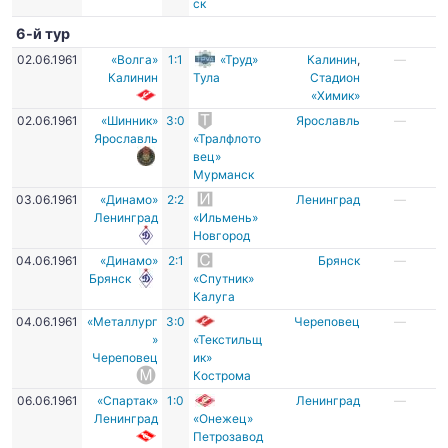
ск
6-й тур
02.06.1961
«Волга»
1:1
«Труд»
Калинин
,
—
Калинин
Тула
Стадион
«Химик»
02.06.1961
«Шинник»
3:0
Ярославль
—
Ярославль
«Тралфлото
вец»
Мурманск
03.06.1961
«Динамо»
2:2
Ленинград
—
Ленинград
«Ильмень»
Новгород
04.06.1961
«Динамо»
2:1
Брянск
—
Брянск
«Спутник»
Калуга
04.06.1961
«Металлург
3:0
Череповец
—
»
«Текстильщ
Череповец
ик»
Кострома
06.06.1961
«Спартак»
1:0
Ленинград
—
Ленинград
«Онежец»
Петрозавод