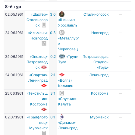
8-й тур
02.05.1961
«Шахтёр»
3:0
Сталиногорск
—
Сталиногор
«Шинник»
ск
Ярославль
24.06.1961
«Ильмень»
0:3
Новгород
—
Новгород
«Металлург
»
Череповец
24.06.1961
«Онежец»
0:2
«Труд»
Петрозаводск
,
—
Петрозавод
Тула
Стадион
ск
«Труд»
24.06.1961
«Спартак»
2:1
Ленинград
—
Ленинград
«Волга»
Калинин
25.06.1961
«Текстильщ
3:1
Кострома
—
ик»
«Спутник»
Кострома
Калуга
02.07.1961
«Тралфлото
0:1
Мурманск
—
вец»
«Динамо»
Мурманск
Ленинград