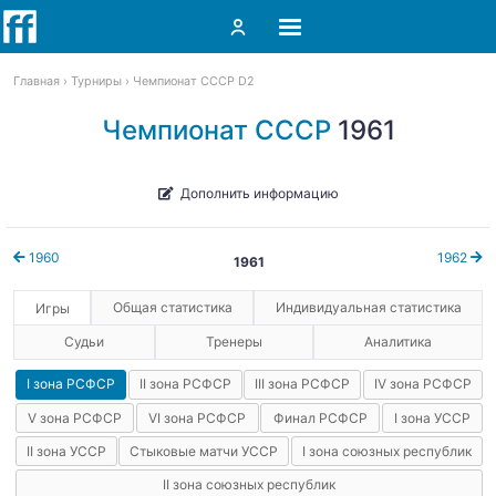
Главная
Турниры
Чемпионат СССР D2
Чемпионат СССР
1961
Дополнить информацию
1960
1962
1961
Общая статистика
Индивидуальная статистика
Игры
Судьи
Тренеры
Аналитика
I зона РСФСР
II зона РСФСР
III зона РСФСР
IV зона РСФСР
V зона РСФСР
VI зона РСФСР
Финал РСФСР
I зона УССР
II зона УССР
Стыковые матчи УССР
I зона союзных республик
II зона союзных республик