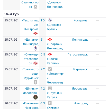
Сталиногор
«Динамо»
ск
Ленинград
14-й тур
25.07.1961
«Текстильщ
1:0
Кострома
—
ик»
«Динамо»
Кострома
Брянск
25.07.1961
«Динамо»
5:1
Ленинград
—
Ленинград
«Спартак»
Ленинград
25.07.1961
«Онежец»
0:5
Петрозаводск
—
Петрозавод
«Волга»
ск
Калинин
25.07.1961
«Тралфлото
2:2
Мурманск
—
вец»
«Металлург
Мурманск
»
Череповец
25.07.1961
«Шинник»
1:2
Ярославль
—
Ярославль
«Спутник»
Калуга
26.07.1961
«Ильмень»
0:3
Новгород
—
Новгород
«Химик»