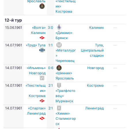
Ярославль
«Текстильщ
ик»
Кострома
12-й тур
15.06.1961
«Волга»
3:0
Калинин
—
Калинин
«Динамо»
Брянск
14.07.1961
«Труд» Тула
1:1
Тула
,
—
«Металлург
Центральный
»
стадион
Череповец
14.07.1961
«Ильмень»
0:6
Новгород
—
Новгород
«Шинник»
Ярославль
14.07.1961
«Текстильщ
2:1
Кострома
—
ик»
«Тралфлото
Кострома
вец»
Мурманск
14.07.1961
«Спартак»
2:1
Ленинград
—
Ленинград
«Химик»
Сталиногор
ск