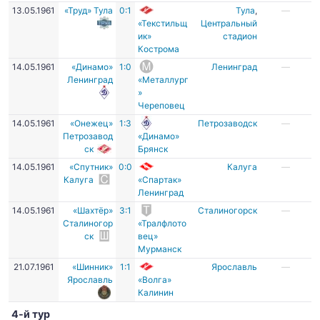
13.05.1961
«Труд» Тула
0:1
Тула
,
—
«Текстильщ
Центральный
ик»
стадион
Кострома
14.05.1961
«Динамо»
1:0
Ленинград
—
Ленинград
«Металлург
»
Череповец
14.05.1961
«Онежец»
1:3
Петрозаводск
—
Петрозавод
«Динамо»
ск
Брянск
14.05.1961
«Спутник»
0:0
Калуга
—
Калуга
«Спартак»
Ленинград
14.05.1961
«Шахтёр»
3:1
Сталиногорск
—
Сталиногор
«Тралфлото
ск
вец»
Мурманск
21.07.1961
«Шинник»
1:1
Ярославль
—
Ярославль
«Волга»
Калинин
4-й тур