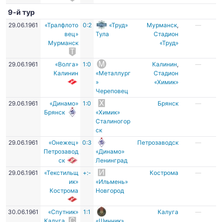
9-й тур
29.06.1961
«Тралфлото
0:2
«Труд»
Мурманск
,
—
вец»
Тула
Стадион
Мурманск
«Труд»
29.06.1961
«Волга»
1:0
Калинин
,
—
Калинин
«Металлург
Стадион
»
«Химик»
Череповец
29.06.1961
«Динамо»
1:0
Брянск
—
Брянск
«Химик»
Сталиногор
ск
29.06.1961
«Онежец»
0:3
Петрозаводск
—
Петрозавод
«Динамо»
ск
Ленинград
29.06.1961
«Текстильщ
+:-
Кострома
—
ик»
«Ильмень»
Кострома
Новгород
30.06.1961
«Спутник»
1:1
Калуга
—
Калуга
«Шинник»