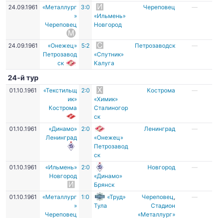
24.09.1961
«Металлург
3:0
Череповец
—
»
«Ильмень»
Череповец
Новгород
24.09.1961
«Онежец»
5:2
Петрозаводск
—
Петрозавод
«Спутник»
ск
Калуга
24-й тур
01.10.1961
«Текстильщ
2:0
Кострома
—
ик»
«Химик»
Кострома
Сталиногор
ск
01.10.1961
«Динамо»
2:0
Ленинград
—
Ленинград
«Онежец»
Петрозавод
ск
01.10.1961
«Ильмень»
2:0
Новгород
—
Новгород
«Динамо»
Брянск
01.10.1961
«Металлург
1:0
«Труд»
Череповец
,
—
»
Тула
Стадион
Череповец
«Металлург»