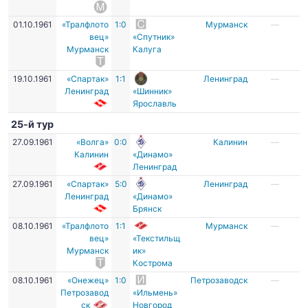
01.10.1961
«Тралфлото
1:0
Мурманск
—
вец»
«Спутник»
Мурманск
Калуга
19.10.1961
«Спартак»
1:1
Ленинград
—
Ленинград
«Шинник»
Ярославль
25-й тур
27.09.1961
«Волга»
0:0
Калинин
—
Калинин
«Динамо»
Ленинград
27.09.1961
«Спартак»
5:0
Ленинград
—
Ленинград
«Динамо»
Брянск
08.10.1961
«Тралфлото
1:1
Мурманск
—
вец»
«Текстильщ
Мурманск
ик»
Кострома
08.10.1961
«Онежец»
1:0
Петрозаводск
—
Петрозавод
«Ильмень»
ск
Новгород