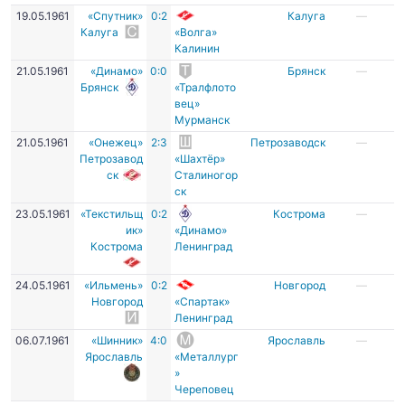
19.05.1961
«Спутник»
0:2
Калуга
—
Калуга
«Волга»
Калинин
21.05.1961
«Динамо»
0:0
Брянск
—
Брянск
«Тралфлото
вец»
Мурманск
21.05.1961
«Онежец»
2:3
Петрозаводск
—
Петрозавод
«Шахтёр»
ск
Сталиногор
ск
23.05.1961
«Текстильщ
0:2
Кострома
—
ик»
«Динамо»
Кострома
Ленинград
24.05.1961
«Ильмень»
0:2
Новгород
—
Новгород
«Спартак»
Ленинград
06.07.1961
«Шинник»
4:0
Ярославль
—
Ярославль
«Металлург
»
Череповец