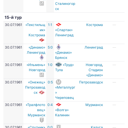
Сталиногор
ск
15-й тур
30.07.1961
«Текстильщ
1:1
Кострома
—
ик»
«Спартак»
Кострома
Ленинград
30.07.1961
«Динамо»
5:0
Ленинград
—
Ленинград
«Динамо»
Брянск
30.07.1961
«Ильмень»
1:0
«Труд»
Новгород
,
—
Новгород
Тула
Стадион
«Динамо»
30.07.1961
«Онежец»
0:5
Петрозаводск
—
Петрозавод
«Металлург
ск
»
Череповец
30.07.1961
«Тралфлото
0:4
Мурманск
—
вец»
«Волга»
Мурманск
Калинин
30.07.1961
«Спутник»
0:0
Калуга
—