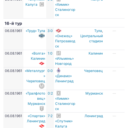
Калуга
«Химик»
Сталиногор
ск
16-й тур
06.08.1961
«Труд» Тула
3:0
Тула
,
—
«Онежец»
Центральный
Петрозавод
стадион
ск
06.08.1961
«Волга»
1:0
Калинин
—
Калинин
«Ильмень»
Новгород
06.08.1961
«Металлург
0:0
Череповец
—
»
«Динамо»
Череповец
Ленинград
06.08.1961
«Тралфлото
0:2
Мурманск
—
вец»
«Химик»
Мурманск
Сталиногор
ск
06.08.1961
«Спартак»
7:2
Ленинград
—
Ленинград
«Спутник»
Калуга