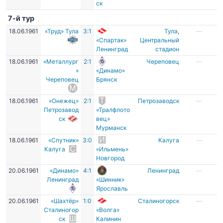
ск
7-й тур
18.06.1961
«Труд» Тула
3:1
Тула
,
—
«Спартак»
Центральный
Ленинград
стадион
18.06.1961
«Металлург
2:1
Череповец
—
»
«Динамо»
Череповец
Брянск
18.06.1961
«Онежец»
2:1
Петрозаводск
—
Петрозавод
«Тралфлото
ск
вец»
Мурманск
18.06.1961
«Спутник»
3:0
Калуга
—
Калуга
«Ильмень»
Новгород
20.06.1961
«Динамо»
4:1
Ленинград
—
Ленинград
«Шинник»
Ярославль
20.06.1961
«Шахтёр»
1:0
Сталиногорск
—
Сталиногор
«Волга»
ск
Калинин