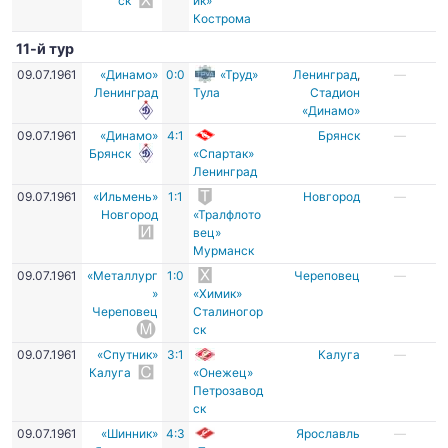
ск
ик»
Кострома
11-й тур
09.07.1961
«Динамо»
0:0
«Труд»
Ленинград
,
—
Ленинград
Тула
Стадион
«Динамо»
09.07.1961
«Динамо»
4:1
Брянск
—
Брянск
«Спартак»
Ленинград
09.07.1961
«Ильмень»
1:1
Новгород
—
Новгород
«Тралфлото
вец»
Мурманск
09.07.1961
«Металлург
1:0
Череповец
—
»
«Химик»
Череповец
Сталиногор
ск
09.07.1961
«Спутник»
3:1
Калуга
—
Калуга
«Онежец»
Петрозавод
ск
09.07.1961
«Шинник»
4:3
Ярославль
—