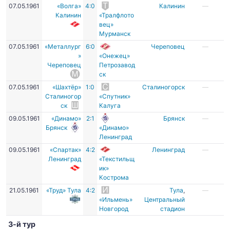
07.05.1961
«Волга»
4:0
Калинин
—
Калинин
«Тралфлото
вец»
Мурманск
07.05.1961
«Металлург
6:0
Череповец
—
»
«Онежец»
Череповец
Петрозавод
ск
07.05.1961
«Шахтёр»
1:0
Сталиногорск
—
Сталиногор
«Спутник»
ск
Калуга
09.05.1961
«Динамо»
2:1
Брянск
—
Брянск
«Динамо»
Ленинград
09.05.1961
«Спартак»
4:2
Ленинград
—
Ленинград
«Текстильщ
ик»
Кострома
21.05.1961
«Труд» Тула
4:2
Тула
,
—
«Ильмень»
Центральный
Новгород
стадион
3-й тур