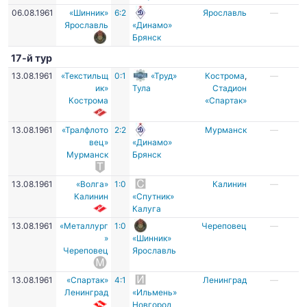
06.08.1961
«Шинник»
6:2
Ярославль
—
Ярославль
«Динамо»
Брянск
17-й тур
13.08.1961
«Текстильщ
0:1
«Труд»
Кострома
,
—
ик»
Тула
Стадион
Кострома
«Спартак»
13.08.1961
«Тралфлото
2:2
Мурманск
—
вец»
«Динамо»
Мурманск
Брянск
13.08.1961
«Волга»
1:0
Калинин
—
Калинин
«Спутник»
Калуга
13.08.1961
«Металлург
1:0
Череповец
—
»
«Шинник»
Череповец
Ярославль
13.08.1961
«Спартак»
4:1
Ленинград
—
Ленинград
«Ильмень»
Новгород