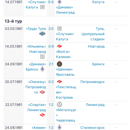
14.07.1961
«Спутник»
0:4
Калуга
—
Калуга
«Динамо»
Ленинград
13-й тур
02.05.1961
«Труд» Тула
2:0
Тула
,
—
«Спутник»
Центральный
Калуга
стадион
14.05.1961
«Ильмень»
0:9
Новгород
—
Новгород
«Волга»
Калинин
24.06.1961
«Динамо»
2:1
Брянск
—
Брянск
«Шинник»
Ярославль
20.07.1961
«Онежец»
0:2
Петрозаводск
—
Петрозавод
«Текстильщ
ск
ик»
Кострома
22.07.1961
«Спартак»
1:2
Ленинград
—
Ленинград
«Металлург
»
Череповец
24.08.1961
«Химик»
1:2
Сталиногорск
—