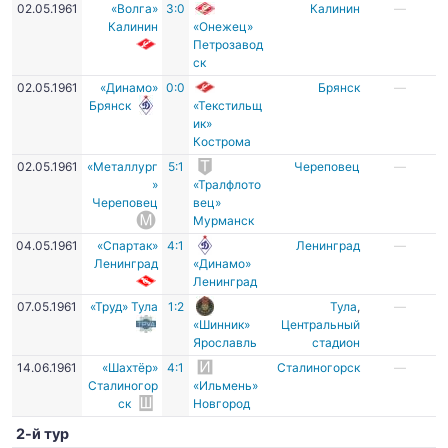
02.05.1961
«Волга»
3:0
Калинин
—
Калинин
«Онежец»
Петрозавод
ск
02.05.1961
«Динамо»
0:0
Брянск
—
Брянск
«Текстильщ
ик»
Кострома
02.05.1961
«Металлург
5:1
Череповец
—
»
«Тралфлото
Череповец
вец»
Мурманск
04.05.1961
«Спартак»
4:1
Ленинград
—
Ленинград
«Динамо»
Ленинград
07.05.1961
«Труд» Тула
1:2
Тула
,
—
«Шинник»
Центральный
Ярославль
стадион
14.06.1961
«Шахтёр»
4:1
Сталиногорск
—
Сталиногор
«Ильмень»
ск
Новгород
2-й тур