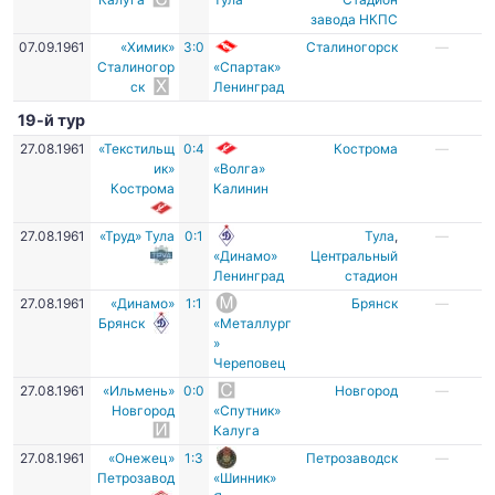
завода НКПС
07.09.1961
«Химик»
3:0
Сталиногорск
—
Сталиногор
«Спартак»
ск
Ленинград
19-й тур
27.08.1961
«Текстильщ
0:4
Кострома
—
ик»
«Волга»
Кострома
Калинин
27.08.1961
«Труд» Тула
0:1
Тула
,
—
«Динамо»
Центральный
Ленинград
стадион
27.08.1961
«Динамо»
1:1
Брянск
—
Брянск
«Металлург
»
Череповец
27.08.1961
«Ильмень»
0:0
Новгород
—
Новгород
«Спутник»
Калуга
27.08.1961
«Онежец»
1:3
Петрозаводск
—
Петрозавод
«Шинник»