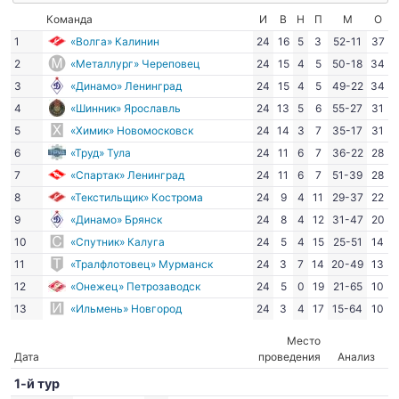
Команда
И
В
Н
П
М
О
1
«Волга» Калинин
24
16
5
3
52-11
37
2
«Металлург» Череповец
24
15
4
5
50-18
34
3
«Динамо» Ленинград
24
15
4
5
49-22
34
4
«Шинник» Ярославль
24
13
5
6
55-27
31
5
«Химик» Новомосковск
24
14
3
7
35-17
31
6
«Труд» Тула
24
11
6
7
36-22
28
7
«Спартак» Ленинград
24
11
6
7
51-39
28
8
«Текстильщик» Кострома
24
9
4
11
29-37
22
9
«Динамо» Брянск
24
8
4
12
31-47
20
10
«Спутник» Калуга
24
5
4
15
25-51
14
11
«Тралфлотовец» Мурманск
24
3
7
14
20-49
13
12
«Онежец» Петрозаводск
24
5
0
19
21-65
10
13
«Ильмень» Новгород
24
3
4
17
15-64
10
Место
Дата
проведения
Анализ
1-й тур