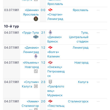
Ярославль
03.07.1961
«Шинник»
0:0
Ярославль
—
Ярославль
«Спартак»
Ленинград
10-й тур
04.07.1961
«Труд» Тула
2:1
Тула
,
—
«Динамо»
Центральный
Брянск
стадион
04.07.1961
«Динамо»
1:2
Ленинград
—
Ленинград
«Волга»
Калинин
04.07.1961
«Ильмень»
1:2
Новгород
—
Новгород
«Онежец»
Петрозавод
ск
04.07.1961
«Спутник»
2:3
Калуга
—
Калуга
«Тралфлото
вец»
Мурманск
04.07.1961
«Химик»
2:0
Сталиногорск
—
Сталиногор
«Текстильщ