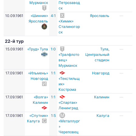
Мурманск
Петрозавод
ск
10.09.1961
«Шинник»
4:1
Ярославль
—
Ярославль
«Химик»
Сталиногор
ск
22-й тур
15.09.1961
«Труд» Тула
1:0
Тула
,
—
«Тралфлото
Центральный
вец»
стадион
Мурманск
17.09.1961
«Ильмень»
1:1
Новгород
—
Новгород
«Текстильщ
ик»
Кострома
17.09.1961
«Волга»
1:1
Калинин
—
Калинин
«Спартак»
Ленинград
17.09.1961
«Спутник»
1:5
Калуга
—
Калуга
«Металлург
»
Череповец