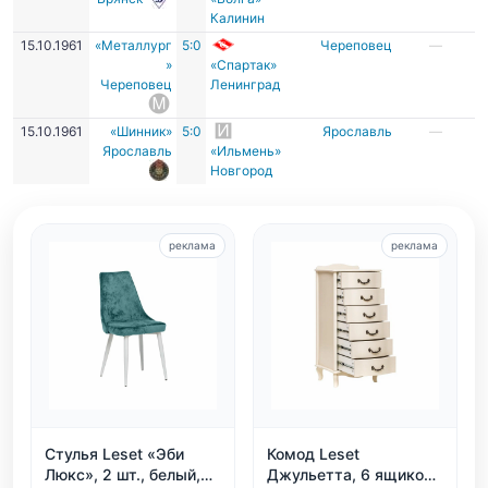
Калинин
15.10.1961
«Металлург
5:0
Череповец
—
»
«Спартак»
Череповец
Ленинград
15.10.1961
«Шинник»
5:0
Ярославль
—
Ярославль
«Ильмень»
Новгород
реклама
реклама
Стулья Leset «Эби
Комод Leset
Люкс», 2 шт., белый,
Джульетта, 6 ящиков,