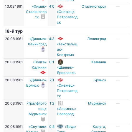
13.08.1961
«Химик»
4:0
Сталиногорск
—
Сталиногор
«Онежец»
ск
Петрозавод
ск
18-й тур
20.08.1961
«Динамо»
4:3
Ленинград
—
Ленинград
«Текстильщ
ик»
Кострома
20.08.1961
«Волга»
0:1
Калинин
—
Калинин
«Шинник»
Ярославль
20.08.1961
«Динамо»
2:1
Брянск
—
Брянск
«Онежец»
Петрозавод
ск
20.08.1961
«Тралфлото
1:2
Мурманск
—
вец»
«Ильмень»
Мурманск
Новгород
20.08.1961
«Спутник»
0:5
«Труд»
Калуга
,
—
Калуга
Тула
Стадион