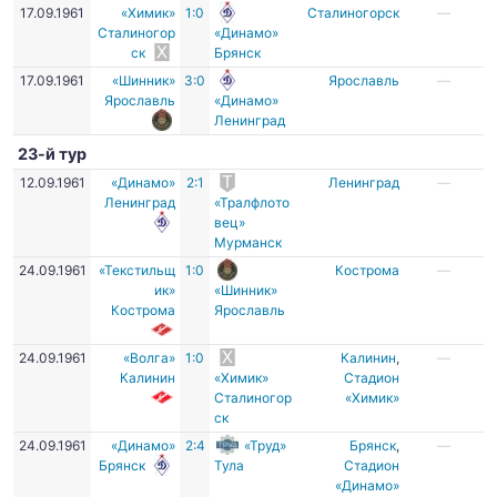
17.09.1961
«Химик»
1:0
Сталиногорск
—
Сталиногор
«Динамо»
ск
Брянск
17.09.1961
«Шинник»
3:0
Ярославль
—
Ярославль
«Динамо»
Ленинград
23-й тур
12.09.1961
«Динамо»
2:1
Ленинград
—
Ленинград
«Тралфлото
вец»
Мурманск
24.09.1961
«Текстильщ
1:0
Кострома
—
ик»
«Шинник»
Кострома
Ярославль
24.09.1961
«Волга»
1:0
Калинин
,
—
Калинин
«Химик»
Стадион
Сталиногор
«Химик»
ск
24.09.1961
«Динамо»
2:4
«Труд»
Брянск
,
—
Брянск
Тула
Стадион
«Динамо»