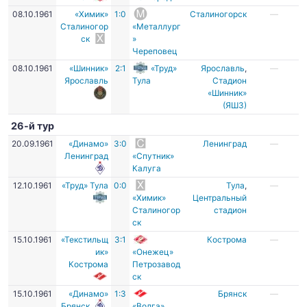
08.10.1961
«Химик»
1:0
Сталиногорск
—
Сталиногор
«Металлург
ск
»
Череповец
08.10.1961
«Шинник»
2:1
«Труд»
Ярославль
,
—
Ярославль
Тула
Стадион
«Шинник»
(ЯШЗ)
26-й тур
20.09.1961
«Динамо»
3:0
Ленинград
—
Ленинград
«Спутник»
Калуга
12.10.1961
«Труд» Тула
0:0
Тула
,
—
«Химик»
Центральный
Сталиногор
стадион
ск
15.10.1961
«Текстильщ
3:1
Кострома
—
ик»
«Онежец»
Кострома
Петрозавод
ск
15.10.1961
«Динамо»
1:3
Брянск
—
Брянск
«Волга»