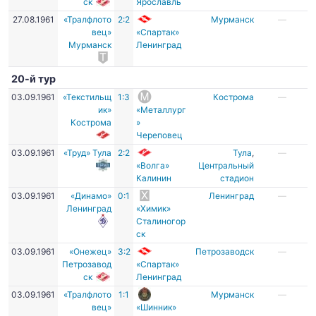
ск
Ярославль
27.08.1961
«Тралфлото
2:2
Мурманск
—
вец»
«Спартак»
Мурманск
Ленинград
20-й тур
03.09.1961
«Текстильщ
1:3
Кострома
—
ик»
«Металлург
Кострома
»
Череповец
03.09.1961
«Труд» Тула
2:2
Тула
,
—
«Волга»
Центральный
Калинин
стадион
03.09.1961
«Динамо»
0:1
Ленинград
—
Ленинград
«Химик»
Сталиногор
ск
03.09.1961
«Онежец»
3:2
Петрозаводск
—
Петрозавод
«Спартак»
ск
Ленинград
03.09.1961
«Тралфлото
1:1
Мурманск
—
вец»
«Шинник»