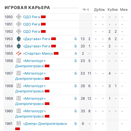
ИГРОВАЯ КАРЬЕРА
Ч-т
Дубль
Кубок
Межд
1950
ОДО Рига
-
-
-
-
-
-
1951
ОДО Рига
-
-
-
-
-
-
1952
ОДО Рига
-
-
2
2
-
-
1953
«Даугава» Рига
Б
13
2
-
-
6
2
-
-
1954
«Даугава» Рига
Б
20
1
-
-
2
-
-
-
1955
«Спартак» Минск
А
2
-
-
-
-
-
1956
«Металлург»
Б
33
5
-
-
-
-
-
-
Днепропетровск
1957
«Металлург»
Б
33
11
-
-
4
-
-
-
Днепропетровск
1958
«Металлург»
Б
29
6
-
-
3
1
-
-
Днепропетровск
1959
«Металлург»
Б
28
12
-
-
1
-
-
-
Днепропетровск
1960
«Металлург»
Б
35
8
-
-
-
-
-
-
Днепропетровск
1961
«Днепр» Днепропетровск
Б
6
-
-
-
-
-