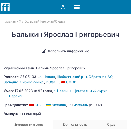
Главная
Футболисты
Персонал
Судьи
Балыкин Ярослав Григорьевич
Дополнить информацию
Украинский язык:
Баликін
Ярослав Григорович
Родился:
25.05.1931
,
с. Чепош
,
Шебалинский р-н
,
Ойратская АО
,
Западно-Сибирский кр.
,
РСФСР
,
СССР
Умер:
17.06.2023
(в 92 года),
г. Нетанья
,
Центральный округ
,
Израиль
Гражданство:
СССР
,
Украина
,
Израиль
(c 1997)
Амплуа:
нападающий
Деятельность
Судья
Игровая карьера