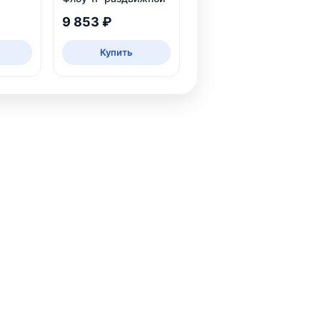
л
9 853 ₽
Купить