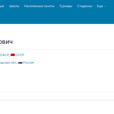
ные
Школы
Населенные пункты
Турниры
Стадионы
Еще
ович
РСФСР
,
СССР
дская обл.
,
Россия