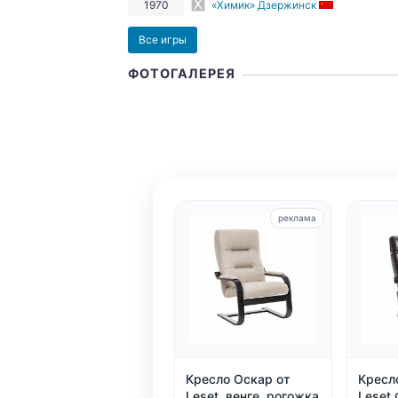
1970
«Химик» Дзержинск
Все игры
ФОТОГАЛЕРЕЯ
реклама
Кресло Оскар от
Кресл
Leset, венге, рогожка
Leset 