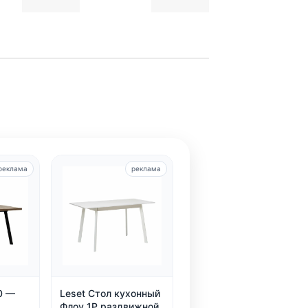
реклама
реклама
0 —
Leset Стол кухонный
Флоу 1Р раздвижной