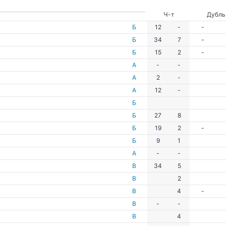
Ч-т
Дубль
Б
12
-
-
Б
34
7
-
Б
15
2
-
А
-
-
А
2
-
А
12
-
Б
Б
27
8
Б
19
2
-
Б
9
1
А
-
-
В
34
5
В
2
В
4
-
В
-
-
В
4