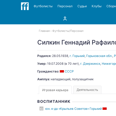
Футболисты
Персонал
Судьи
Клубы
Сбор
Главная
Футболисты
Персонал
Силкин Геннадий Рафаил
Родился:
28.05.1938
,
г. Горький
,
Горьковская обл.
,
Умер:
19.07.2008
(в 70 лет),
г. Дзержинск
,
Нижегоро
Гражданство:
СССР
Амплуа:
нападающий, полузащитник
Деятельность
Игровая карьера
ВОСПИТАННИК
юн. к-да «Крыльев Советов» Горький