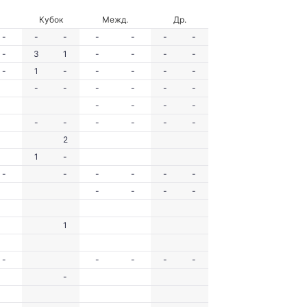
Кубок
Межд.
Др.
-
-
-
-
-
-
-
-
3
1
-
-
-
-
-
1
-
-
-
-
-
-
-
-
-
-
-
-
-
-
-
-
-
-
-
-
-
2
1
-
-
-
-
-
-
-
-
-
-
-
1
-
-
-
-
-
-