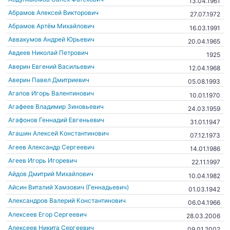
13.04.1961
Абрамов Алексей Викторович
27.07.1972
Абрамов Артём Михайлович
16.03.1991
Аввакумов Андрей Юрьевич
20.04.1965
Авдеев Николай Петрович
1925
Аверин Евгений Васильевич
12.04.1968
Аверин Павел Дмитриевич
05.08.1993
Агапов Игорь Валентинович
10.01.1970
Агафеев Владимир Зиновьевич
24.03.1959
Агафонов Геннадий Евгеньевич
31.01.1947
Агашин Алексей Константинович
07.12.1973
Агеев Александр Сергеевич
14.01.1986
Агеев Игорь Игоревич
22.11.1997
Айдов Дмитрий Михайлович
10.04.1982
Айсин Виталий Хамзович (Геннадьевич)
01.03.1942
Александров Валерий Константинович
06.04.1966
Алексеев Егор Сергеевич
28.03.2006
Алексеев Никита Сергеевич
09.01.2002