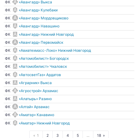
ФК
«Авангард» Выкса
ФК
«Авангард» Кулебаки
ФК
«Авангард» Мордовщиково
ФК
«Авангард» Навашино
ФК
«Авангард» Нижний Новгород
ФК
«Авангард» Первомайск
ФК
«Авиатехмасс-Локо» Нижний Новгород
ФК
«Автомобилист» Богородск
ФК
«Автомобилист» Чкаловск
ФК
«АвтосветГаз» Ардатов
ФК
«Аграрник» Выкса
ФК
«Агрострой» Арзамас
ФК
«Алатырь» Разино
ФК
«Алтай» Арзамас
ФК
«Аматэр» Канавино
ФК
«Аматэр» Нижний Новгород
1
2
3
4
5
...
18