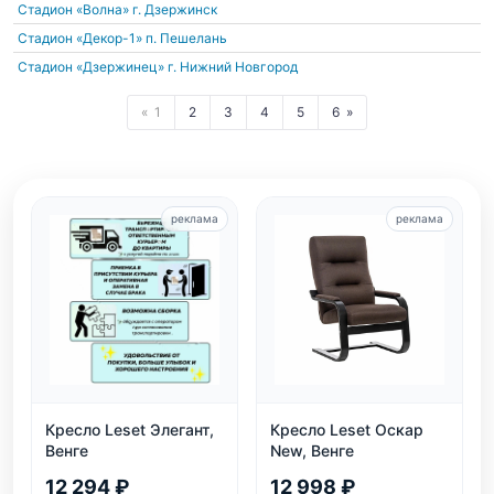
Стадион «Волна»
г. Дзержинск
Стадион «Декор-1»
п. Пешелань
Стадион «Дзержинец»
г. Нижний Новгород
1
2
3
4
5
6
реклама
реклама
Кресло Leset Элегант,
Кресло Leset Оскар
Венге
New, Венге
12 294 ₽
12 998 ₽