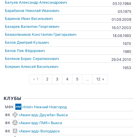
Балуев Александр Александрович
05.10.1984
Барабанов Николай Иванович
05.1975
Баринов Иван Васильевич
01.09.2008
Бахарев Валентин Георгиевич
16.07.2003
Безмолвников Константин Григорьевич
18.06.1993
Белов Дмитрий Кузьмич
1970
Белов Лев Фёдорович
1985
Беляков Борис Серапионович
29.04.2010
Бояркин Алексей Васильевич
1953
1
2
3
4
5
...
12
КЛУБЫ
МФК
«Intel» Нижний Новгород
ФК
«Авангард-Дружба» Выкса
ФК
«Авангард-ПМК» Выкса
ФК
«Авангард» Володарск