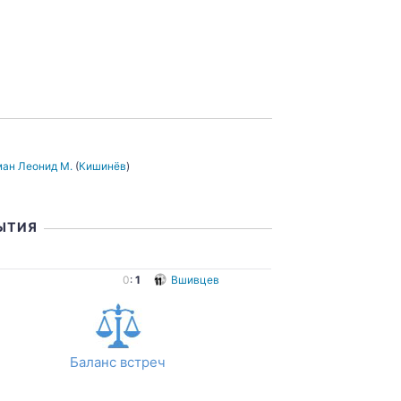
ан Леонид М.
(
Кишинёв
)
ЫТИЯ
ы
0
:
1
Вшивцев
Баланс встреч