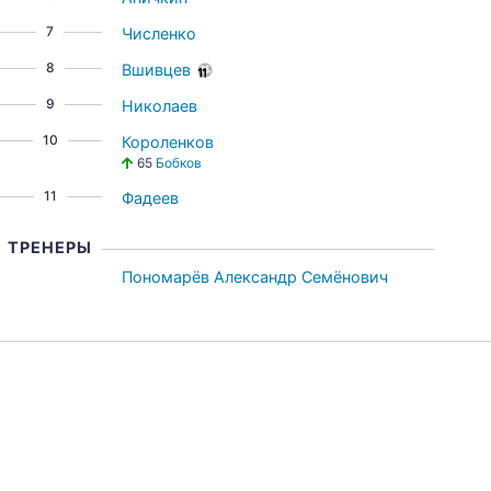
7
Численко
8
Вшивцев
9
Николаев
10
Короленков
65
Бобков
11
Фадеев
ТРЕНЕРЫ
Пономарёв Александр Семёнович