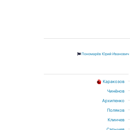
Пономарёв Юрий Иванович
Каракозов
Чинёнов
Архипенко
Поляков
Клинчев
Сарычев