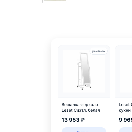
реклама
Вешалка-зеркало
Leset 
Leset Сиэтл, белая
кухни 
2 шт.
13 953 ₽
9 96