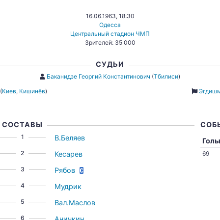
16.06.1963, 18:30
Одесса
Центральный стадион ЧМП
Зрителей: 35 000
СУДЬИ
Баканидзе Георгий Константинович
(
Тбилиси
)
(
Киев
,
Кишинёв
)
Эгдишм
СОСТАВЫ
СОБ
1
В.Беляев
Гол
2
Кесарев
69
3
Рябов
4
Мудрик
5
Вал.Маслов
6
Аничкин