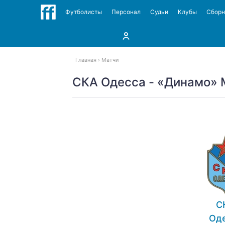
Футболисты
Персонал
Судьи
Клубы
Сбор
Главная
Матчи
СКА Одесса - «Динамо» М
С
Од