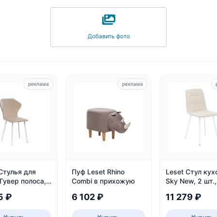
Добавить фото
реклама
реклама
Стулья для
Пуф Leset Rhino
Leset Стул ку
Гувер полоса,
Combi в прихожую
Sky New, 2 шт.,
белый/велюр
5 ₽
6 102 ₽
11 279 ₽