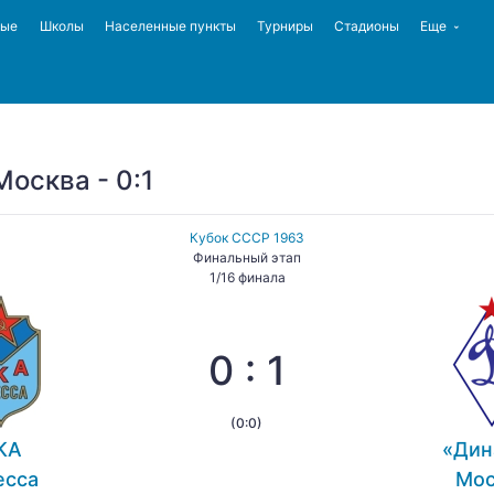
ные
Школы
Населенные пункты
Турниры
Стадионы
Еще
осква - 0:1
Кубок СССР 1963
Финальный этап
1/16 финала
0 : 1
(0:0)
КА
«Дин
есса
Мос