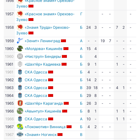
1956
«Красное знамя» Орехово-
Зуево
1957
«Красное знамя» Орехово-
Г
-
-
-
-
Зуево
1958
«Знамя Труда» Орехово-
Б
24
3
-
-
7
2
-
-
Зуево
1959
«Зенит» Ленинград
А
-
-
19
7
-
-
-
-
1960
«Молдова» Кишинёв
А
15
4
-
-
-
1960
«Ниструл» Бендеры
Б
4
-
-
1961
«Шахтёр» Кадиевка
Б
9
1
1
-
-
-
1961
СКА Одесса
Б
4
-
-
-
-
-
-
-
1962
СКА Одесса
Б
14
2
-
-
-
-
1963
СКА Одесса
В
39
18
-
-
4
1
-
-
1964
СКА Одесса
Б
29
8
-
-
-
-
1965
«Шахтёр» Караганда
Б
26
3
-
-
-
-
-
1966
«Авынтул» Кишинёв
Б
8
1
1
1
-
-
1966
СКА Одесса
А
10
-
1
1
-
-
1967
«Локомотив» Винница
Б
4
2
-
-
-
-
1967
«Знамя» Ногинск
В