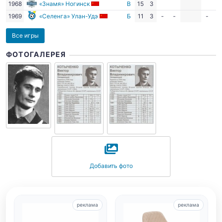
1968
«Знамя» Ногинск
В
15
3
1969
«Селенга» Улан-Удэ
Б
11
3
-
-
-
-
Все игры
ФОТОГАЛЕРЕЯ
Добавить фото
реклама
реклама