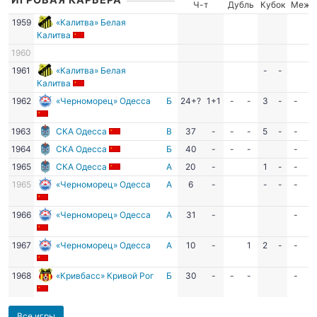
Ч-т
Дубль
Кубок
Межд
1959
«Калитва» Белая
Калитва
1960
1961
«Калитва» Белая
-
-
Калитва
1962
«Черноморец» Одесса
Б
24+?
1+1
-
-
3
-
-
-
1963
СКА Одесса
В
37
-
-
-
5
-
-
-
1964
СКА Одесса
Б
40
-
-
-
-
-
1965
СКА Одесса
А
20
-
1
-
-
-
1965
«Черноморец» Одесса
А
6
-
-
-
-
-
1966
«Черноморец» Одесса
А
31
-
-
-
1967
«Черноморец» Одесса
А
10
-
1
2
-
-
-
1968
«Кривбасс» Кривой Рог
Б
30
-
-
-
-
-
Все игры