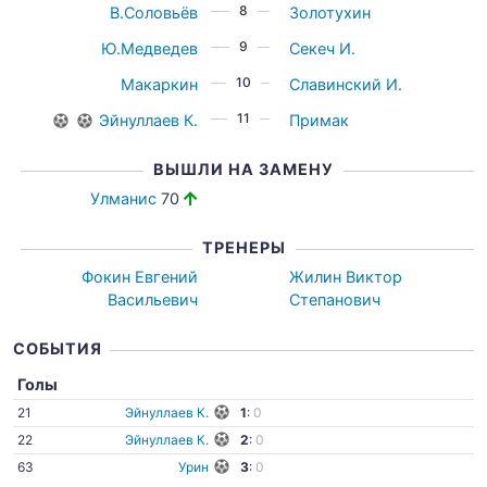
8
В.Соловьёв
Золотухин
9
Ю.Медведев
Секеч И.
10
Макаркин
Славинский И.
11
Эйнуллаев К.
Примак
ВЫШЛИ НА ЗАМЕНУ
Улманис
70
ТРЕНЕРЫ
Фокин Евгений
Жилин Виктор
Васильевич
Степанович
СОБЫТИЯ
Голы
21
Эйнуллаев К.
1
:
0
22
Эйнуллаев К.
2
:
0
63
Урин
3
:
0