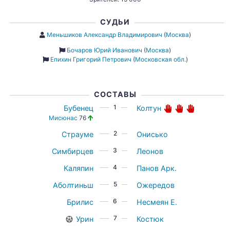
СУДЬИ
Меньшиков Александр Владимирович
(
Москва
)
Бочаров Юрий Иванович
(
Москва
)
Епихин Григорий Петрович
(
Московская обл.
)
СОСТАВЫ
1
Бубенец
Колтун
Мисюнас
76
2
Страуме
Онисько
3
Симбирцев
Леонов
4
Каляпин
Панов Арк.
5
Аболтиньш
Ожередов
6
Брилис
Несмеян Е.
7
Урин
Костюк