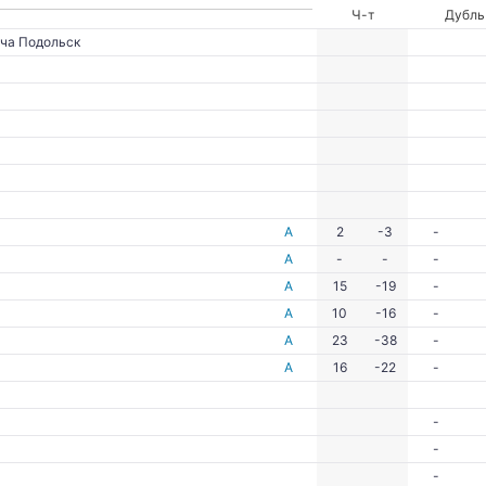
Ч-т
Дубль
ча Подольск
А
2
-3
-
А
-
-
-
А
15
-19
-
А
10
-16
-
А
23
-38
-
А
16
-22
-
-
-
-