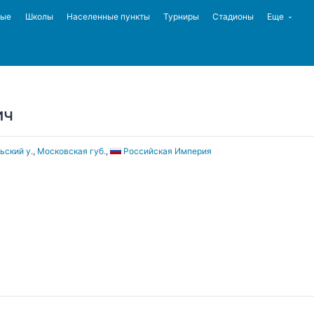
ные
Школы
Населенные пункты
Турниры
Стадионы
Еще
ич
ьский у.
,
Московская губ.
,
Российская Империя