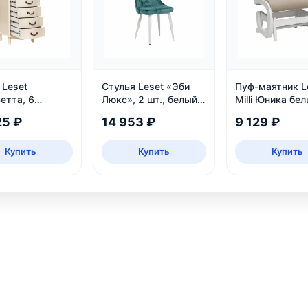
 Leset
Стулья Leset «Эби
Пуф-маятник L
етта, 6
Люкс», 2 шт., белый,
Milli Юника бе
в, дуб
велюр аквамарин
25 ₽
14 953 ₽
9 129 ₽
нь
Купить
Купить
Купить