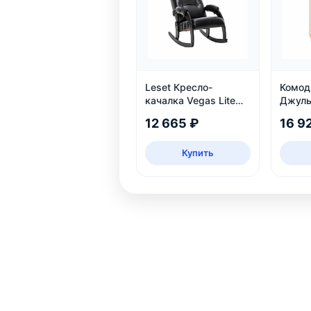
Leset Кресло-
Комод
качалка Vegas Lite
Джуль
Black, Венге
ящико
12 665 ₽
16 9
шампа
Купить