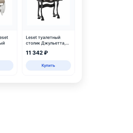
eset
Leset туалетный
лый
столик Джульетта,
Венге
11 342 ₽
Купить