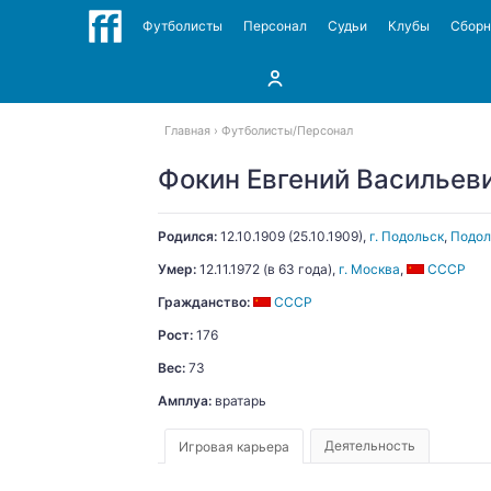
Футболисты
Персонал
Судьи
Клубы
Сбор
Главная
Футболисты
Персонал
Фокин Евгений Васильев
Родился:
12.10.1909
(
25.10.1909
)
,
г. Подольск
,
Подол
Умер:
12.11.1972
(в 63 года),
г. Москва
,
СССР
Гражданство:
СССР
Рост:
176
Вес:
73
Амплуа:
вратарь
Деятельность
Игровая карьера