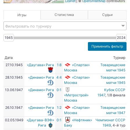
Leaflet
| ©
OpenStreetMap
contributors
Статистика
Судьи
Игры
Фильтровать по турниру
1945
2024
Дата
Турнир
27.10.1945
«Даугава» Рига
1:8
«Спартак»
Товарищеские
Москва
матчи 1945
28.10.1945
«Динамо» Рига
4:4
«Спартак»
Товарищеские
Москва
матчи 1945
13.06.1947
«Динамо» Рига
0:1
Кубок СССР
«Метрострой»
1947
, 1/8 финала
Москва
26.10.1947
«Динамо» Рига
1:2
«Спартак»
Товарищеские
Москва
матчи 1947
02.05.1949
«Даугава-ВЭФ»
0:1
«Нефтяник»
Чемпионат СССР
Рига
Баку
1949
, 4-й тур