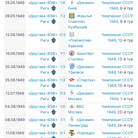
25.05.1949
«Даугава-ВЭФ»
1:0
«Динамо»
Чемпионат СССР
Рига
Киев
1949
, 8-й тур
29.05.1949
«Даугава-ВЭФ»
1:2
«Крылья
Чемпионат СССР
Рига
Советов»
1949
, 9-й тур
Куйбышев
12.06.1949
«Даугава-ВЭФ»
0:3
Чемпионат СССР
Рига
«Локомотив»
1949
, 12-й тур
Харьков
16.06.1949
«Даугава-ВЭФ»
1:1
«Шахтёр»
Чемпионат СССР
Рига
Сталино
1949
, 13-й тур
20.06.1949
«Даугава-ВЭФ»
1:3
«Динамо»
Чемпионат СССР
Рига
Тбилиси
1949
, 14-й тур
25.06.1949
«Даугава-ВЭФ»
1:3
«Спартак»
Чемпионат СССР
Рига
Москва
1949
, 15-й тур
12.07.1949
«Даугава-ВЭФ»
0:2
«Динамо»
Чемпионат СССР
Рига
Москва
1949
, 1-й тур
04.08.1949
«Даугава-ВЭФ»
1:0
ВВС
Чемпионат СССР
Рига
Москва
1949
, 23-й тур
08.08.1949
«Даугава-ВЭФ»
1:1
«Динамо»
Чемпионат СССР
Рига
Ленинград
1949
, 24-й тур
11.08.1949
«Даугава-ВЭФ»
0:1
«Торпедо»
Чемпионат СССР