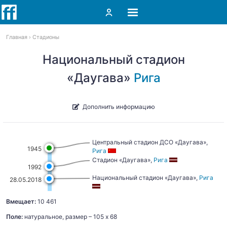
Главная
Стадионы
Национальный стадион
«Даугава»
Рига
Дополнить информацию
Центральный стадион ДСО «Даугава»,
1945
Рига
Стадион «Даугава»,
Рига
1992
Национальный стадион «Даугава»,
Рига
28.05.2018
Вмещает:
10 461
Поле:
натуральное, размер – 105 x 68