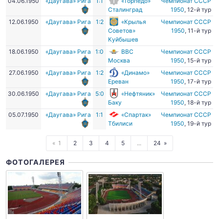
04.06.1950
«Даугава» Рига
1:1
«Торпедо»
Чемпионат СССР
Сталинград
1950
, 12-й тур
12.06.1950
«Даугава» Рига
1:2
«Крылья
Чемпионат СССР
Советов»
1950
, 11-й тур
Куйбышев
18.06.1950
«Даугава» Рига
1:0
ВВС
Чемпионат СССР
Москва
1950
, 15-й тур
27.06.1950
«Даугава» Рига
1:2
«Динамо»
Чемпионат СССР
Ереван
1950
, 17-й тур
30.06.1950
«Даугава» Рига
5:0
«Нефтяник»
Чемпионат СССР
Баку
1950
, 18-й тур
05.07.1950
«Даугава» Рига
1:1
«Спартак»
Чемпионат СССР
Тбилиси
1950
, 19-й тур
1
2
3
4
5
...
24
ФОТОГАЛЕРЕЯ