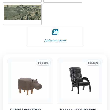
Добавить фото
реклама
реклама
Пуфик Leset Hippo
Кресло Leset Модель