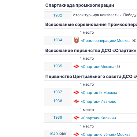
Спартакиада промкооперации
Итоги турнира неизвестны. Победу
1932
Всесоюзные соревнования Промкоопера
1 место
1934
«Промкооперация» Москва
(4)
Всесоюзное первенство ДСО «Спартак»
1 место
1935
«Спартак» Москва
(5)
Первенство Центрального совета ДСО «
1 место
1937
«Спартак II» Москва
1938
«Спартак» Иваново
1 место
1939
«Спартак» Калинин
1 место
1949
КФК
«Спартак-клубная» Москва