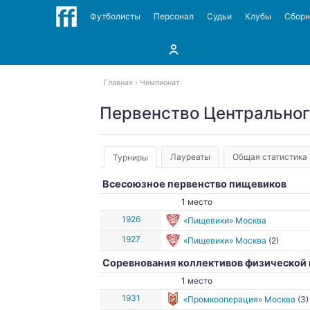
Футболисты
Персонал
Судьи
Клубы
Сбор
Главная
Чемпионат
Первенство Центральног
Лауреаты
Общая статистика
Турниры
Всесоюзное первенство пищевиков
1 место
1926
«Пищевики» Москва
1927
«Пищевики» Москва
(2)
Cоревнования коллективов физической
1 место
1931
«Промкооперация» Москва
(3)