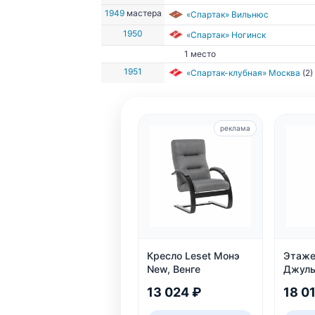
1949
мастера
«Спартак» Вильнюс
1950
«Спартак» Ногинск
1 место
1951
«Спартак-клубная» Москва
(2)
реклама
Кресло Leset Монэ
Этаже
New, Венге
Джуль
шампа
13 024 ₽
18 0