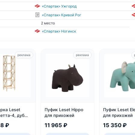
«Спартак» Ужгород
«Спартак» Кривой Рог
2 место
«Спартак» Ногинск
реклама
реклама
рка Leset
Пуфик Leset Hippo
Пуфик Leset El
етта-4, дуб
для прихожей
для прихожей
нь
18 ₽
11 965 ₽
15 350 ₽