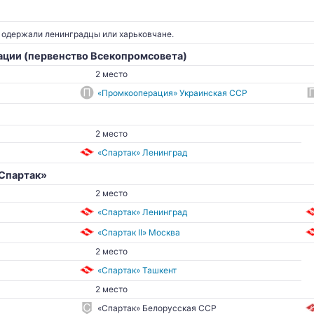
 одержали ленинградцы или харьковчане.
ции (первенство Всекопромсовета)
2 место
«Промкооперация» Украинская ССР
2 место
«Спартак» Ленинград
Спартак»
2 место
«Спартак» Ленинград
«Спартак II» Москва
2 место
«Спартак» Ташкент
2 место
«Спартак» Белорусская ССР