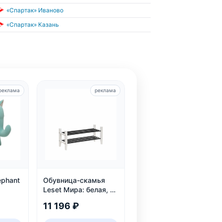
«Спартак» Иваново
«Спартак» Казань
реклама
реклама
ephant
Обувница-скамья
Leset Мира: белая, из
массива сосны, 2
11 196 ₽
яруса, до 6 пар