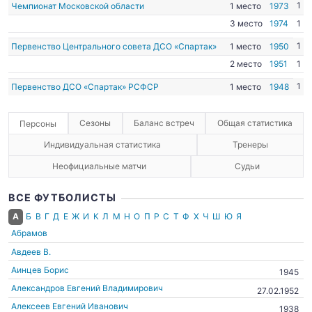
1
Чемпионат Московской области
1 место
1973
3 место
1974
1
1
Первенство Центрального совета ДСО «Спартак»
1 место
1950
2 место
1951
1
1
Первенство ДСО «Спартак» РСФСР
1 место
1948
Сезоны
Баланс встреч
Общая статистика
Персоны
Индивидуальная статистика
Тренеры
Неофициальные матчи
Судьи
ВСЕ ФУТБОЛИСТЫ
А
Б
В
Г
Д
Е
Ж
И
К
Л
М
Н
О
П
Р
С
Т
Ф
Х
Ч
Ш
Ю
Я
Абрамов
Авдеев В.
Аинцев Борис
1945
Александров Евгений Владимирович
27.02.1952
Алексеев Евгений Иванович
1938