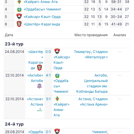
3
«Кайрат» Алма-Ата
32
18
5
9
58-31
38
4
«Ордабасы» Чимкент
32
13
5
14
34-44
27
5
«Кайсар» Кзыл-Орда
32
10
13
9
30-34
27
6
«Шахтёр» Караганда
32
11
6
15
41-49
21
Дата
Место проведения
Анализ
23-й тур
24.08.2014
«Шахтёр
0:0
Темиртау
,
Стадион
—
»
«Кайсар»
«Металлург»
Караган
Кзыл-
да
Орда
22.10.2014
«Актобе»
4:1
Актобе
,
—
Актобе
«Ордаба
Центральный
сы»
стадион им.
Чимкент
Кобланды Батыра
22.10.2014
«Астана»
5:1
Астана
,
Стадион
—
Астана
«Кайрат»
«Астана Арена»
Алма-
Ата
24-й тур
29.08.2014
«Ордаба
0:1
Чимкент
,
—