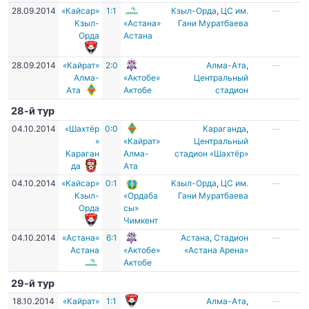
28.09.2014
«Кайсар»
1:1
Кзыл-Орда
,
ЦC им.
—
Кзыл-
«Астана»
Гани Муратбаева
Орда
Астана
28.09.2014
«Кайрат»
2:0
Алма-Ата
,
—
Алма-
«Актобе»
Центральный
Ата
Актобе
стадион
28-й тур
04.10.2014
«Шахтёр
0:0
Караганда
,
—
»
«Кайрат»
Центральный
Караган
Алма-
стадион «Шахтёр»
да
Ата
04.10.2014
«Кайсар»
0:1
Кзыл-Орда
,
ЦC им.
—
Кзыл-
«Ордаба
Гани Муратбаева
Орда
сы»
Чимкент
04.10.2014
«Астана»
6:1
Астана
,
Стадион
—
Астана
«Актобе»
«Астана Арена»
Актобе
29-й тур
18.10.2014
«Кайрат»
1:1
Алма-Ата
,
—