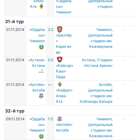
Алма-
«Ордаба
Центральный
Ата
сы»
стадион
Чимкент
31-й тур
01.11.2014
«Ордаба
3:2
Чимкент
,
—
сы»
«Шахтёр
Центральный
Чимкент
»
стадион им.
Караган
Кажимукана
да
01.11.2014
«Астана»
3:0
Астана
,
Стадион
—
Астана
«Кайсар»
«Астана Арена»
Кзыл-
Орда
01.11.2014
«Актобе»
+:-
Актобе
,
—
Актобе
«Кайрат»
Центральный
Алма-
стадион им.
Ата
Кобланды Батыра
32-й тур
09.11.2014
«Ордаба
1:3
Чимкент
,
—
сы»
«Актобе»
Центральный
Чимкент
Актобе
стадион им.
Кажимукана