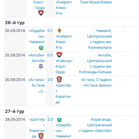
Кзыл-
«Кайрат»
Гани Муратбаева
Орда
Алма-
Ата
26-й тур
20.09.2014
«Ордаба
0:1
Чимкент
,
—
сы»
«Кайрат»
Центральный
Чимкент
Алма-
стадион им.
Ата
Кажимукана
20.09.2014
«Актобе»
0:0
Актобе
,
—
Актобе
«Кайсар»
Центральный
Кзыл-
стадион им.
Орда
Кобланды Батыра
20.09.2014
«Астана»
2:0
Астана
,
Стадион
—
Астана
«Шахтёр
«Астана Арена»
»
Караган
да
27-й тур
28.09.2014
«Шахтёр
2:3
Караганда
,
—
»
«Ордаба
Центральный
Караган
сы»
стадион «Шахтёр»
да
Чимкент