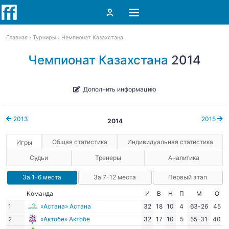
Главная
Турниры
Чемпионат Казахстана
Чемпионат Казахстана
2014
Дополнить информацию
2013
2015
2014
Общая статистика
Индивидуальная статистика
Игры
Судьи
Тренеры
Аналитика
За 1-6 места
За 7-12 места
Первый этап
Команда
И
В
Н
П
М
О
1
«Астана» Астана
32
18
10
4
63-26
45
2
«Актобе» Актобе
32
17
10
5
55-31
40