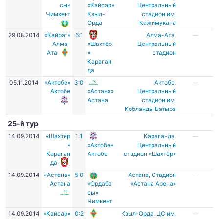
сы»
«Кайсар»
Центральный
Чимкент
Кзыл-
стадион им.
Орда
Кажимукана
29.08.2014
«Кайрат»
6:1
Алма-Ата
,
—
Алма-
«Шахтёр
Центральный
Ата
»
стадион
Караган
да
05.11.2014
«Актобе»
3:0
Актобе
,
—
Актобе
«Астана»
Центральный
Астана
стадион им.
Кобланды Батыра
25-й тур
14.09.2014
«Шахтёр
1:1
Караганда
,
—
»
«Актобе»
Центральный
Караган
Актобе
стадион «Шахтёр»
да
14.09.2014
«Астана»
5:0
Астана
,
Стадион
—
Астана
«Ордаба
«Астана Арена»
сы»
Чимкент
14.09.2014
«Кайсар»
0:2
Кзыл-Орда
,
ЦC им.
—