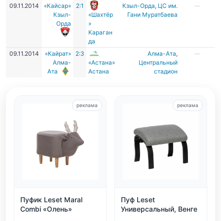
09.11.2014
«Кайсар»
2:1
Кзыл-Орда
,
ЦC им.
—
Кзыл-
«Шахтёр
Гани Муратбаева
Орда
»
Караган
да
09.11.2014
«Кайрат»
2:3
Алма-Ата
,
—
Алма-
«Астана»
Центральный
Ата
Астана
стадион
реклама
реклама
Пуфик Leset Maral
Пуф Leset
Combi «Олень»
Универсальный, Венге