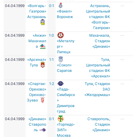
04.04.1999
«Волгарь-
0:1
Астрахань
,
—
Газпром»
«Факел»
Центральный
Астрахань
Воронеж
стадион ФК
«Волгарь-
Газпром»
04.04.1999
«Анжи»
1:0
Махачкала
,
—
Махачкал
«Металлу
Стадион
а
рг»
«Динамо»
Липецк
04.04.1999
«Арсенал»
1:1
Тула
,
—
Тула
«Сокол»
Центральный
Саратов
стадион ФК
«Арсенал»
04.04.1999
«Спартак-
1:2
Тула
,
Стадион
—
Орехово»
«Лада-
ЗАО
Орехово-
Симбирск
«Желдормаш»
Зуево
»
Димитров
град
04.04.1999
«Динамо»
0:1
Ставрополь
,
—
Ставропо
«Торпедо-
Стадион
ль
ЗИЛ»
«Динамо»
Москва