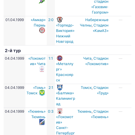
стадион
«Газовик-
Газпром»
01.04.1999
«Амкар»
2:0
Набережные
—
Пермь
«Торпедо-
Челны
,
Стадион
Виктория»
«КамАЗ»
Нижний
Новгород
2-й тур
04.04.1999
«Локомот
1:1
Чита
,
Стадион
—
ив» Чита
«Металлу
«Локомотив»
рг»
Краснояр
ск
04.04.1999
«Томь»
2:1
Томск
,
Стадион
—
Томск
«Балтика»
«Труд»
Калинингр
ад
04.04.1999
«Тюмень»
0:3
Тюмень
,
Стадион
—
Тюмень
«Локомот
«Тюмень»
ив»
Санкт-
Петербург