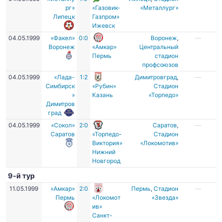
рг»
«Газовик-
«Металлург»
Липецк
Газпром»
Ижевск
04.05.1999
«Факел»
0:0
Воронеж
,
—
Воронеж
«Амкар»
Центральный
Пермь
стадион
профсоюзов
04.05.1999
«Лада-
1:2
Димитровград
,
—
Симбирск
«Рубин»
Стадион
»
Казань
«Торпедо»
Димитров
град
04.05.1999
«Сокол»
2:0
Саратов
,
—
Саратов
«Торпедо-
Стадион
Виктория»
«Локомотив»
Нижний
Новгород
9-й тур
11.05.1999
«Амкар»
2:0
Пермь
,
Стадион
—
Пермь
«Локомот
«Звезда»
ив»
Санкт-