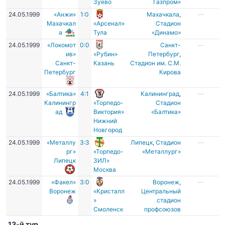
Зуево
Газпром»
24.05.1999
«Анжи»
1:0
Махачкала
,
—
Махачкал
«Арсенал»
Стадион
а
Тула
«Динамо»
24.05.1999
«Локомот
0:0
Санкт-
—
ив»
«Рубин»
Петербург
,
Санкт-
Казань
Стадион им. С.М.
Петербург
Кирова
24.05.1999
«Балтика»
4:1
Калининград
,
—
Калинингр
«Торпедо-
Стадион
ад
Виктория»
«Балтика»
Нижний
Новгород
24.05.1999
«Металлу
3:3
Липецк
,
Стадион
—
рг»
«Торпедо-
«Металлург»
Липецк
ЗИЛ»
Москва
24.05.1999
«Факел»
3:0
Воронеж
,
—
Воронеж
«Кристалл
Центральный
»
стадион
Смоленск
профсоюзов
13-й тур