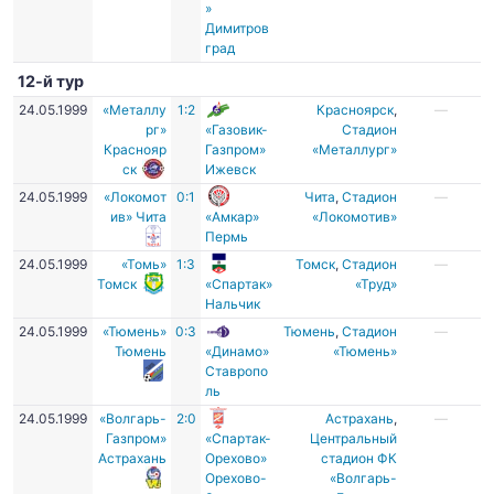
»
Димитров
град
12-й тур
24.05.1999
«Металлу
1:2
Красноярск
,
—
рг»
«Газовик-
Стадион
Краснояр
Газпром»
«Металлург»
ск
Ижевск
24.05.1999
«Локомот
0:1
Чита
,
Стадион
—
ив» Чита
«Амкар»
«Локомотив»
Пермь
24.05.1999
«Томь»
1:3
Томск
,
Стадион
—
Томск
«Спартак»
«Труд»
Нальчик
24.05.1999
«Тюмень»
0:3
Тюмень
,
Стадион
—
Тюмень
«Динамо»
«Тюмень»
Ставропо
ль
24.05.1999
«Волгарь-
2:0
Астрахань
,
—
Газпром»
«Спартак-
Центральный
Астрахань
Орехово»
стадион ФК
Орехово-
«Волгарь-