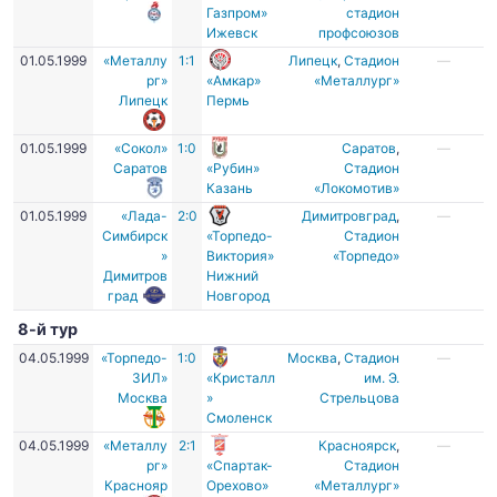
Газпром»
стадион
Ижевск
профсоюзов
01.05.1999
«Металлу
1:1
Липецк
,
Стадион
—
рг»
«Амкар»
«Металлург»
Липецк
Пермь
01.05.1999
«Сокол»
1:0
Саратов
,
—
Саратов
«Рубин»
Стадион
Казань
«Локомотив»
01.05.1999
«Лада-
2:0
Димитровград
,
—
Симбирск
«Торпедо-
Стадион
»
Виктория»
«Торпедо»
Димитров
Нижний
град
Новгород
8-й тур
04.05.1999
«Торпедо-
1:0
Москва
,
Стадион
—
ЗИЛ»
«Кристалл
им. Э.
Москва
»
Стрельцова
Смоленск
04.05.1999
«Металлу
2:1
Красноярск
,
—
рг»
«Спартак-
Стадион
Краснояр
Орехово»
«Металлург»