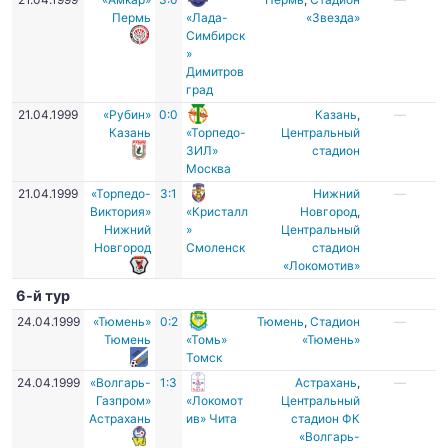
Пермь
«Лада-
«Звезда»
Симбирск
»
Димитров
град
21.04.1999
«Рубин»
0:0
Казань
,
—
Казань
«Торпедо-
Центральный
ЗИЛ»
стадион
Москва
21.04.1999
«Торпедо-
3:1
Нижний
—
Виктория»
«Кристалл
Новгород
,
Нижний
»
Центральный
Новгород
Смоленск
стадион
«Локомотив»
6-й тур
24.04.1999
«Тюмень»
0:2
Тюмень
,
Стадион
—
Тюмень
«Томь»
«Тюмень»
Томск
24.04.1999
«Волгарь-
1:3
Астрахань
,
—
Газпром»
«Локомот
Центральный
Астрахань
ив» Чита
стадион ФК
«Волгарь-