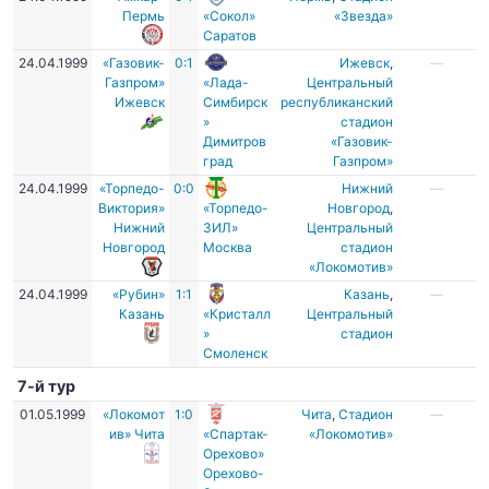
Пермь
«Сокол»
«Звезда»
Саратов
24.04.1999
«Газовик-
0:1
Ижевск
,
—
Газпром»
«Лада-
Центральный
Ижевск
Симбирск
республиканский
»
стадион
Димитров
«Газовик-
град
Газпром»
24.04.1999
«Торпедо-
0:0
Нижний
—
Виктория»
«Торпедо-
Новгород
,
Нижний
ЗИЛ»
Центральный
Новгород
Москва
стадион
«Локомотив»
24.04.1999
«Рубин»
1:1
Казань
,
—
Казань
«Кристалл
Центральный
»
стадион
Смоленск
7-й тур
01.05.1999
«Локомот
1:0
Чита
,
Стадион
—
ив» Чита
«Спартак-
«Локомотив»
Орехово»
Орехово-