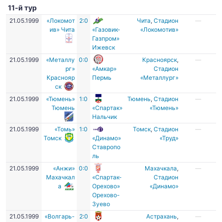
11-й тур
21.05.1999
«Локомот
2:0
Чита
,
Стадион
—
ив» Чита
«Газовик-
«Локомотив»
Газпром»
Ижевск
21.05.1999
«Металлу
0:0
Красноярск
,
—
рг»
«Амкар»
Стадион
Краснояр
Пермь
«Металлург»
ск
21.05.1999
«Тюмень»
1:0
Тюмень
,
Стадион
—
Тюмень
«Спартак»
«Тюмень»
Нальчик
21.05.1999
«Томь»
1:0
Томск
,
Стадион
—
Томск
«Динамо»
«Труд»
Ставропо
ль
21.05.1999
«Анжи»
0:0
Махачкала
,
—
Махачкал
«Спартак-
Стадион
а
Орехово»
«Динамо»
Орехово-
Зуево
21.05.1999
«Волгарь-
2:0
Астрахань
,
—