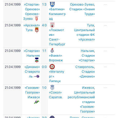
21.04.1999
«Спартак-
1:3
Орехово-Зуево
,
—
Орехово»
«Балтика»
Стадион «Знамя
Орехово-
Калинингр
Труда»
Зуево
ад
21.04.1999
«Арсенал»
4:0
Тула
,
—
Тула
«Локомот
Центральный
ив»
стадион ФК
Санкт-
«Арсенал»
Петербург
21.04.1999
«Спартак»
1:1
Нальчик
,
—
Нальчик
«Факел»
Стадион
Воронеж
«Спартак»
21.04.1999
«Динамо»
0:0
Ставрополь
,
—
Ставропо
«Металлу
Стадион
ль
рг»
«Динамо»
Липецк
21.04.1999
«Газовик-
1:0
Ижевск
,
—
Газпром»
«Сокол»
Центральный
Ижевск
Саратов
республиканский
стадион
«Газовик-
Газпром»
21.04.1999
«Амкар»
3:0
Пермь
,
Стадион
—