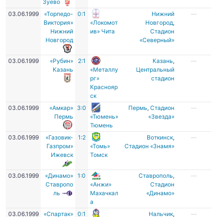
Зуево
03.06.1999
«Торпедо-
0:1
Нижний
—
Виктория»
«Локомот
Новгород
,
Нижний
ив» Чита
Стадион
Новгород
«Северный»
03.06.1999
«Рубин»
2:1
Казань
,
—
Казань
«Металлу
Центральный
рг»
стадион
Краснояр
ск
03.06.1999
«Амкар»
3:0
Пермь
,
Стадион
—
Пермь
«Тюмень»
«Звезда»
Тюмень
03.06.1999
«Газовик-
1:2
Воткинск
,
—
Газпром»
«Томь»
Стадион «Знамя»
Ижевск
Томск
03.06.1999
«Динамо»
1:0
Ставрополь
,
—
Ставропо
«Анжи»
Стадион
ль
Махачкал
«Динамо»
а
03.06.1999
«Спартак»
0:1
Нальчик
,
—