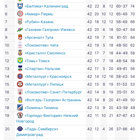
5
«Балтика» Калининград
42
22
8
12
60-37
74
6
«Амкар» Пермь
42
20
10
12
65-49
70
7
«Рубин» Казань
42
18
12
12
56-49
66
8
«Газовик-Газпром» Ижевск
42
20
4
18
50-47
64
9
«Арсенал» Тула
42
19
7
16
61-51
64
10
«Локомотив» Чита
42
19
5
18
48-50
62
11
«Кристалл» Смоленск
42
17
7
18
44-49
58
12
«Томь» Томск
42
17
7
18
48-54
58
13
«Спартак» Нальчик
42
17
5
20
49-61
56
14
«Металлург» Красноярск
42
14
12
16
38-43
54
15
«Металлург» Липецк
42
15
8
19
51-53
53
16
«Локомотив» Санкт-Петербург
42
14
9
19
35-51
51
17
«Волгарь-Газпром» Астрахань
42
14
8
20
41-49
50
18
«Тюмень» Тюмень
42
13
9
20
43-59
48
19
«Торпедо-Виктория» Нижний
42
11
10
21
47-67
43
Новгород
20
«Лада-Симбирск»
42
12
4
26
37-66
40
Димитровград