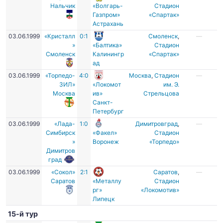
Нальчик
«Волгарь-
Стадион
Газпром»
«Спартак»
Астрахань
03.06.1999
«Кристалл
0:1
Смоленск
,
—
»
«Балтика»
Стадион
Смоленск
Калинингр
«Спартак»
ад
03.06.1999
«Торпедо-
4:0
Москва
,
Стадион
—
ЗИЛ»
«Локомот
им. Э.
Москва
ив»
Стрельцова
Санкт-
Петербург
03.06.1999
«Лада-
1:0
Димитровград
,
—
Симбирск
«Факел»
Стадион
»
Воронеж
«Торпедо»
Димитров
град
03.06.1999
«Сокол»
2:1
Саратов
,
—
Саратов
«Металлу
Стадион
рг»
«Локомотив»
Липецк
15-й тур