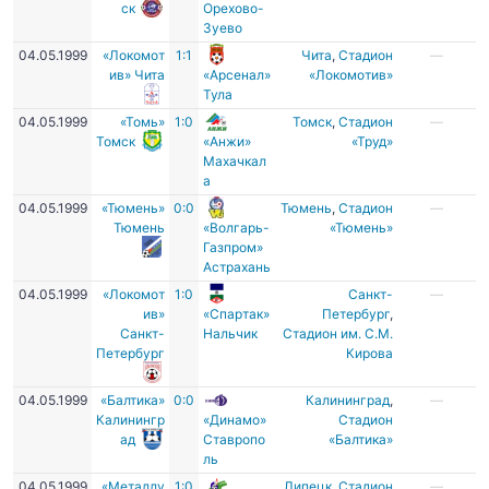
ск
Орехово-
Зуево
04.05.1999
«Локомот
1:1
Чита
,
Стадион
—
ив» Чита
«Арсенал»
«Локомотив»
Тула
04.05.1999
«Томь»
1:0
Томск
,
Стадион
—
Томск
«Анжи»
«Труд»
Махачкал
а
04.05.1999
«Тюмень»
0:0
Тюмень
,
Стадион
—
Тюмень
«Волгарь-
«Тюмень»
Газпром»
Астрахань
04.05.1999
«Локомот
1:0
Санкт-
—
ив»
«Спартак»
Петербург
,
Санкт-
Нальчик
Стадион им. С.М.
Петербург
Кирова
04.05.1999
«Балтика»
0:0
Калининград
,
—
Калинингр
«Динамо»
Стадион
ад
Ставропо
«Балтика»
ль
04.05.1999
«Металлу
1:0
Липецк
,
Стадион
—