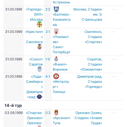
Астрахань
31.05.1999
«Торпедо-
2:2
Москва
,
Стадион
—
ЗИЛ»
«Балтика»
им. Э.
Москва
Калинингр
Стрельцова
ад
31.05.1999
«Кристалл
2:1
Смоленск
,
—
»
«Локомот
Стадион
Смоленск
ив»
«Спартак»
Санкт-
Петербург
31.05.1999
«Сокол»
1:0
Саратов
,
—
Саратов
«Факел»
Стадион
Воронеж
«Локомотив»
31.05.1999
«Лада-
4:1
Димитровград
,
—
Симбирск
«Металлу
Стадион
»
рг»
«Торпедо»
Димитров
Липецк
град
14-й тур
03.06.1999
«Спартак-
0:2
Орехово-Зуево
,
—
Орехово»
«Арсенал»
Стадион «Знамя
Орехово-
Тула
Труда»