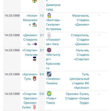
»
Димитров
град
14.05.1999
«Анжи»
1:0
Махачкала
,
—
Махачкал
«Волгарь-
Стадион
а
Газпром»
«Динамо»
Астрахань
14.05.1999
«Динамо»
2:1
Ставрополь
,
—
Ставропо
«Локомот
Стадион
ль
ив» Чита
«Динамо»
14.05.1999
«Спартак»
2:1
Нальчик
,
—
Нальчик
«Металлу
Стадион
рг»
«Спартак»
Краснояр
ск
14.05.1999
«Арсенал»
3:0
Тула
,
—
Тула
«Тюмень»
Центральный
Тюмень
стадион ФК
«Арсенал»
14.05.1999
«Спартак-
0:0
Орехово-Зуево
,
—
Орехово»
«Томь»
Стадион «Знамя
Орехово-
Томск
Труда»
Зуево