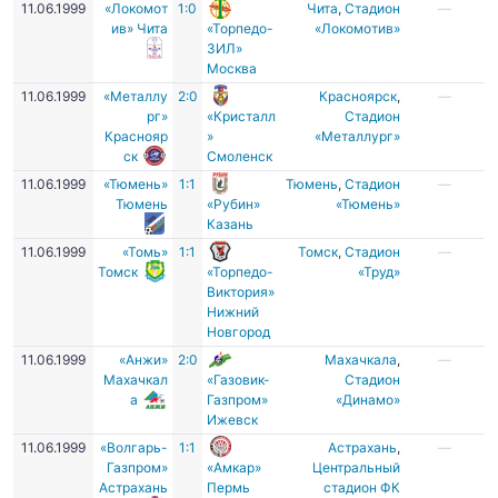
11.06.1999
«Локомот
1:0
Чита
,
Стадион
—
ив» Чита
«Торпедо-
«Локомотив»
ЗИЛ»
Москва
11.06.1999
«Металлу
2:0
Красноярск
,
—
рг»
«Кристалл
Стадион
Краснояр
»
«Металлург»
ск
Смоленск
11.06.1999
«Тюмень»
1:1
Тюмень
,
Стадион
—
Тюмень
«Рубин»
«Тюмень»
Казань
11.06.1999
«Томь»
1:1
Томск
,
Стадион
—
Томск
«Торпедо-
«Труд»
Виктория»
Нижний
Новгород
11.06.1999
«Анжи»
2:0
Махачкала
,
—
Махачкал
«Газовик-
Стадион
а
Газпром»
«Динамо»
Ижевск
11.06.1999
«Волгарь-
1:1
Астрахань
,
—
Газпром»
«Амкар»
Центральный
Астрахань
Пермь
стадион ФК