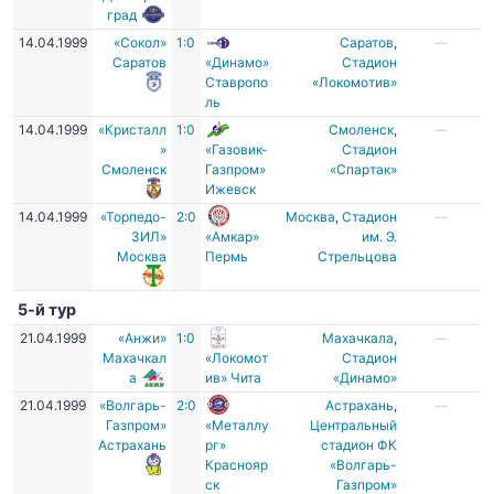
град
14.04.1999
«Сокол»
1:0
Саратов
,
—
Саратов
«Динамо»
Стадион
Ставропо
«Локомотив»
ль
14.04.1999
«Кристалл
1:0
Смоленск
,
—
»
«Газовик-
Стадион
Смоленск
Газпром»
«Спартак»
Ижевск
14.04.1999
«Торпедо-
2:0
Москва
,
Стадион
—
ЗИЛ»
«Амкар»
им. Э.
Москва
Пермь
Стрельцова
5-й тур
21.04.1999
«Анжи»
1:0
Махачкала
,
—
Махачкал
«Локомот
Стадион
а
ив» Чита
«Динамо»
21.04.1999
«Волгарь-
2:0
Астрахань
,
—
Газпром»
«Металлу
Центральный
Астрахань
рг»
стадион ФК
Краснояр
«Волгарь-
ск
Газпром»