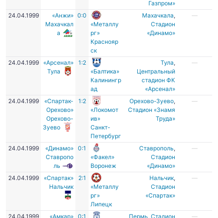
Газпром»
24.04.1999
«Анжи»
0:0
Махачкала
,
—
Махачкал
«Металлу
Стадион
а
рг»
«Динамо»
Краснояр
ск
24.04.1999
«Арсенал»
1:2
Тула
,
—
Тула
«Балтика»
Центральный
Калинингр
стадион ФК
ад
«Арсенал»
24.04.1999
«Спартак-
1:2
Орехово-Зуево
,
—
Орехово»
«Локомот
Стадион «Знамя
Орехово-
ив»
Труда»
Зуево
Санкт-
Петербург
24.04.1999
«Динамо»
0:1
Ставрополь
,
—
Ставропо
«Факел»
Стадион
ль
Воронеж
«Динамо»
24.04.1999
«Спартак»
2:1
Нальчик
,
—
Нальчик
«Металлу
Стадион
рг»
«Спартак»
Липецк
24.04.1999
«Амкар»
0:1
Пермь
,
Стадион
—