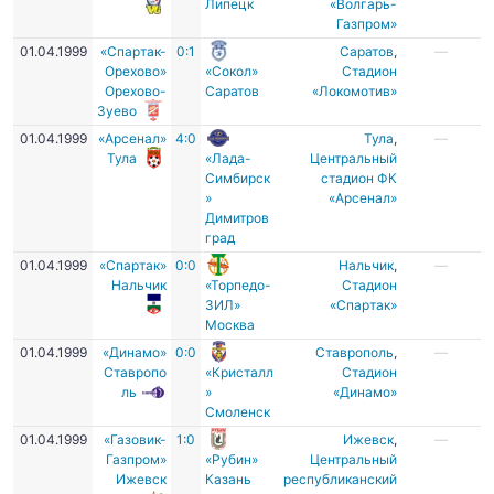
Липецк
«Волгарь-
Газпром»
01.04.1999
«Спартак-
0:1
Саратов
,
—
Орехово»
«Сокол»
Стадион
Орехово-
Саратов
«Локомотив»
Зуево
01.04.1999
«Арсенал»
4:0
Тула
,
—
Тула
«Лада-
Центральный
Симбирск
стадион ФК
»
«Арсенал»
Димитров
град
01.04.1999
«Спартак»
0:0
Нальчик
,
—
Нальчик
«Торпедо-
Стадион
ЗИЛ»
«Спартак»
Москва
01.04.1999
«Динамо»
0:0
Ставрополь
,
—
Ставропо
«Кристалл
Стадион
ль
»
«Динамо»
Смоленск
01.04.1999
«Газовик-
1:0
Ижевск
,
—
Газпром»
«Рубин»
Центральный
Ижевск
Казань
республиканский