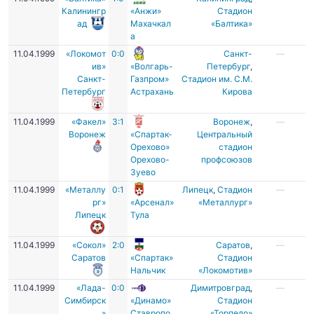
Калинингр
«Анжи»
Стадион
ад
Махачкал
«Балтика»
а
11.04.1999
«Локомот
0:0
Санкт-
—
ив»
«Волгарь-
Петербург
,
Санкт-
Газпром»
Стадион им. С.М.
Петербург
Астрахань
Кирова
11.04.1999
«Факел»
3:1
Воронеж
,
—
Воронеж
«Спартак-
Центральный
Орехово»
стадион
Орехово-
профсоюзов
Зуево
11.04.1999
«Металлу
0:1
Липецк
,
Стадион
—
рг»
«Арсенал»
«Металлург»
Липецк
Тула
11.04.1999
«Сокол»
2:0
Саратов
,
—
Саратов
«Спартак»
Стадион
Нальчик
«Локомотив»
11.04.1999
«Лада-
0:0
Димитровград
,
—
Симбирск
«Динамо»
Стадион
»
Ставропо
«Торпедо»