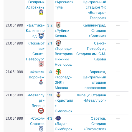
Газпром»
«Арсенал»
Центральный
Астрахань
Тула
стадион ФК
«Волгарь-
Газпром»
21.05.1999
«Балтика»
3:2
Калининград
,
—
Калинингр
«Рубин»
Стадион
ад
Казань
«Балтика»
21.05.1999
«Локомот
2:1
Санкт-
—
ив»
«Торпедо-
Петербург
,
Санкт-
Виктория»
Стадион им. С.М.
Петербург
Нижний
Кирова
Новгород
21.05.1999
«Факел»
1:0
Воронеж
,
—
Воронеж
«Торпедо-
Центральный
ЗИЛ»
стадион
Москва
профсоюзов
21.05.1999
«Металлу
1:0
Липецк
,
Стадион
—
рг»
«Кристалл
«Металлург»
Липецк
»
Смоленск
21.05.1999
«Сокол»
4:3
Саратов
,
—
Саратов
«Лада-
Стадион
Симбирск
«Локомотив»