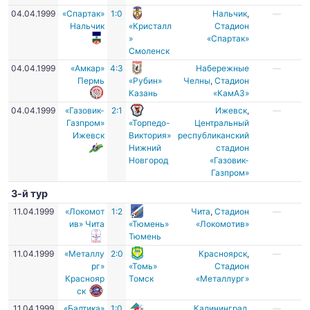
04.04.1999
«Спартак»
1:0
Нальчик
,
—
Нальчик
«Кристалл
Стадион
»
«Спартак»
Смоленск
04.04.1999
«Амкар»
4:3
Набережные
—
Пермь
«Рубин»
Челны
,
Стадион
Казань
«КамАЗ»
04.04.1999
«Газовик-
2:1
Ижевск
,
—
Газпром»
«Торпедо-
Центральный
Ижевск
Виктория»
республиканский
Нижний
стадион
Новгород
«Газовик-
Газпром»
3-й тур
11.04.1999
«Локомот
1:2
Чита
,
Стадион
—
ив» Чита
«Тюмень»
«Локомотив»
Тюмень
11.04.1999
«Металлу
2:0
Красноярск
,
—
рг»
«Томь»
Стадион
Краснояр
Томск
«Металлург»
ск
11.04.1999
«Балтика»
1:0
Калининград
,
—