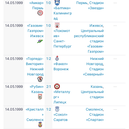
14.05.1999
«Амкар»
1:0
Пермь
,
Стадион
—
Пермь
«Балтика»
«Звезда»
Калинингр
ад
14.05.1999
«Газовик-
1:0
Ижевск
,
—
Газпром»
«Локомот
Центральный
Ижевск
ив»
республиканский
Санкт-
стадион
Петербург
«Газовик-
Газпром»
14.05.1999
«Торпедо-
1:2
Нижний
—
Виктория»
«Факел»
Новгород
,
Нижний
Воронеж
Стадион
Новгород
«Северный»
14.05.1999
«Рубин»
2:1
Казань
,
—
Казань
«Металлу
Центральный
рг»
стадион
Липецк
14.05.1999
«Кристалл
1:2
Смоленск
,
—
»
«Сокол»
Стадион
Смоленск
Саратов
«Спартак»