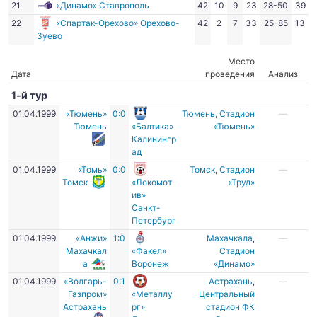
21
«Динамо» Ставрополь
42
10
9
23
28-50
39
22
«Спартак-Орехово» Орехово-
42
2
7
33
25-85
13
Зуево
Место
Дата
проведения
Анализ
1-й тур
01.04.1999
«Тюмень»
0:0
Тюмень
,
Стадион
—
Тюмень
«Балтика»
«Тюмень»
Калинингр
ад
01.04.1999
«Томь»
0:0
Томск
,
Стадион
—
Томск
«Локомот
«Труд»
ив»
Санкт-
Петербург
01.04.1999
«Анжи»
1:0
Махачкала
,
—
Махачкал
«Факел»
Стадион
а
Воронеж
«Динамо»
01.04.1999
«Волгарь-
0:1
Астрахань
,
—
Газпром»
«Металлу
Центральный
Астрахань
рг»
стадион ФК