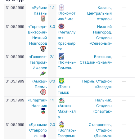
31.05.1999
«Рубин»
1:1
Казань
,
—
Казань
«Локомот
Центральный
ив» Чита
стадион
31.05.1999
«Торпедо-
3:0
Нижний
—
Виктория»
«Металлу
Новгород
,
Нижний
рг»
Стадион
Новгород
Краснояр
«Северный»
ск
31.05.1999
«Газовик-
2:1
Воткинск
,
—
Газпром»
«Тюмень»
Стадион «Знамя»
Ижевск
Тюмень
31.05.1999
«Амкар»
0:0
Пермь
,
Стадион
—
Пермь
«Томь»
«Звезда»
Томск
31.05.1999
«Спартак»
1:1
Нальчик
,
—
Нальчик
«Анжи»
Стадион
Махачкал
«Спартак»
а
31.05.1999
«Динамо»
2:0
Ставрополь
,
—
Ставропо
«Волгарь-
Стадион
ль
Газпром»
«Динамо»