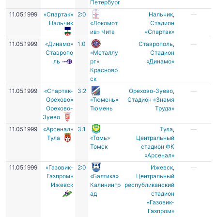
Петербург
11.05.1999
«Спартак»
2:0
Нальчик
,
—
Нальчик
«Локомот
Стадион
ив» Чита
«Спартак»
11.05.1999
«Динамо»
1:0
Ставрополь
,
—
Ставропо
«Металлу
Стадион
ль
рг»
«Динамо»
Краснояр
ск
11.05.1999
«Спартак-
3:2
Орехово-Зуево
,
—
Орехово»
«Тюмень»
Стадион «Знамя
Орехово-
Тюмень
Труда»
Зуево
11.05.1999
«Арсенал»
3:1
Тула
,
—
Тула
«Томь»
Центральный
Томск
стадион ФК
«Арсенал»
11.05.1999
«Газовик-
2:0
Ижевск
,
—
Газпром»
«Балтика»
Центральный
Ижевск
Калинингр
республиканский
ад
стадион
«Газовик-
Газпром»