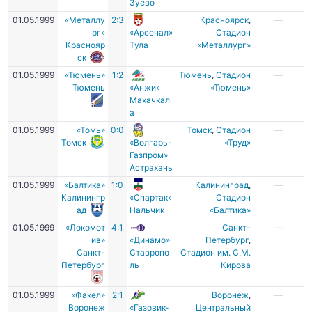
Зуево
01.05.1999
«Металлу
2:3
Красноярск
,
—
рг»
«Арсенал»
Стадион
Краснояр
Тула
«Металлург»
ск
01.05.1999
«Тюмень»
1:2
Тюмень
,
Стадион
—
Тюмень
«Анжи»
«Тюмень»
Махачкал
а
01.05.1999
«Томь»
0:0
Томск
,
Стадион
—
Томск
«Волгарь-
«Труд»
Газпром»
Астрахань
01.05.1999
«Балтика»
1:0
Калининград
,
—
Калинингр
«Спартак»
Стадион
ад
Нальчик
«Балтика»
01.05.1999
«Локомот
4:1
Санкт-
—
ив»
«Динамо»
Петербург
,
Санкт-
Ставропо
Стадион им. С.М.
Петербург
ль
Кирова
01.05.1999
«Факел»
2:1
Воронеж
,
—
Воронеж
«Газовик-
Центральный