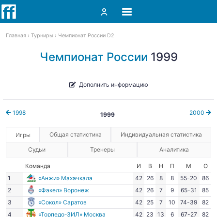
Главная
Турниры
Чемпионат России D2
Чемпионат России
1999
Дополнить информацию
1998
2000
1999
Общая статистика
Индивидуальная статистика
Игры
Судьи
Тренеры
Аналитика
Команда
И
В
Н
П
М
О
1
«Анжи» Махачкала
42
26
8
8
55-20
86
2
«Факел» Воронеж
42
26
7
9
65-31
85
3
«Сокол» Саратов
42
25
7
10
74-39
82
4
«Торпедо-ЗИЛ» Москва
42
23
13
6
67-27
82