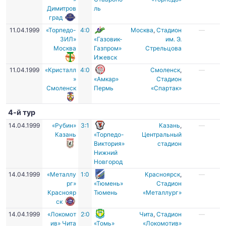
Димитров
ль
град
11.04.1999
«Торпедо-
4:0
Москва
,
Стадион
—
ЗИЛ»
«Газовик-
им. Э.
Москва
Газпром»
Стрельцова
Ижевск
11.04.1999
«Кристалл
4:0
Смоленск
,
—
»
«Амкар»
Стадион
Смоленск
Пермь
«Спартак»
4-й тур
14.04.1999
«Рубин»
3:1
Казань
,
—
Казань
«Торпедо-
Центральный
Виктория»
стадион
Нижний
Новгород
14.04.1999
«Металлу
1:0
Красноярск
,
—
рг»
«Тюмень»
Стадион
Краснояр
Тюмень
«Металлург»
ск
14.04.1999
«Локомот
2:0
Чита
,
Стадион
—
ив» Чита
«Томь»
«Локомотив»