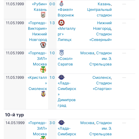
11.05.1999
«Рубин»
0:0
Казань
,
—
Казань
«Факел»
Центральный
Воронеж
стадион
11.05.1999
«Торпедо-
1:3
Нижний
—
Виктория»
«Металлу
Новгород
,
Нижний
рг»
Стадион
Новгород
Липецк
«Северный»
11.05.1999
«Торпедо-
1:0
Москва
,
Стадион
—
ЗИЛ»
«Сокол»
им. Э.
Москва
Саратов
Стрельцова
11.05.1999
«Кристалл
1:0
Смоленск
,
—
»
«Лада-
Стадион
Смоленск
Симбирск
«Спартак»
»
Димитров
град
10-й тур
14.05.1999
«Торпедо-
3:0
Москва
,
Стадион
—
ЗИЛ»
«Лада-
им. Э.
Москва
Симбирск
Стрельцова