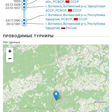
1935
обл.
,
РСФСР
,
СССР
05.12.1936
г. Воткинск
,
Воткинский р-н
,
Удмуртская
22.10.1937
АССР
,
РСФСР
,
СССР
г. Воткинск
,
Воткинский р-н
,
Республика
Удмуртия
,
РСФСР
,
СССР
04.11.1990
г. Воткинск
,
Воткинский р-н
,
Республика
26.12.1991
Удмуртия
,
Россия
ПРОВОДИМЫЕ ТУРНИРЫ
Нет данных
+
−