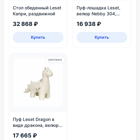
Стол обеденный Leset
Пуф-лошадка Leset,
Капри, раздвижной
велюр Nebby 304,
бежевый, для дома и
32 868 ₽
16 938 ₽
детской
Купить
Купить
реклама
Пуф Leset Dragon в
виде дракона, велюр
Omega 30, для дома и
17 665 ₽
детской