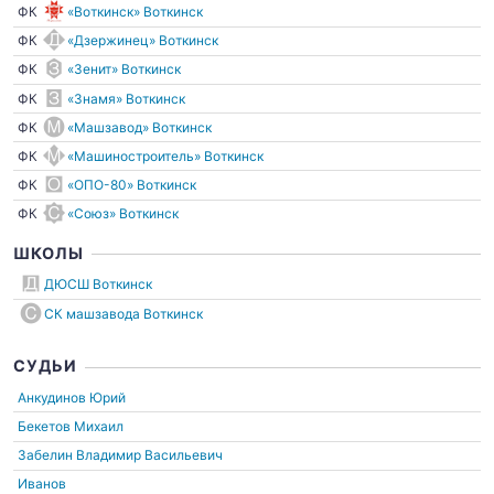
ФК
«Воткинск» Воткинск
ФК
«Дзержинец» Воткинск
ФК
«Зенит» Воткинск
ФК
«Знамя» Воткинск
ФК
«Машзавод» Воткинск
ФК
«Машиностроитель» Воткинск
ФК
«ОПО-80» Воткинск
ФК
«Союз» Воткинск
ШКОЛЫ
ДЮСШ Воткинск
СК машзавода Воткинск
СУДЬИ
Анкудинов Юрий
Бекетов Михаил
Забелин Владимир Васильевич
Иванов