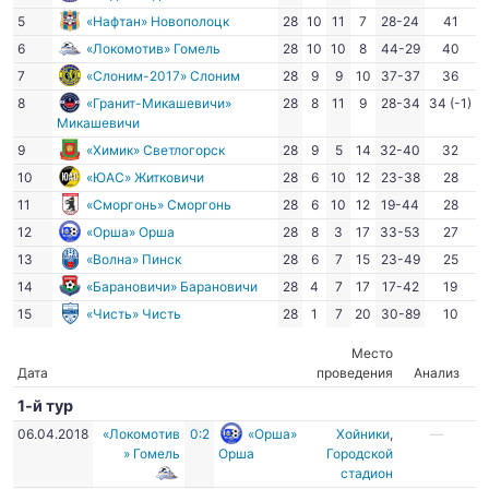
5
«Нафтан» Новополоцк
28
10
11
7
28-24
41
6
«Локомотив» Гомель
28
10
10
8
44-29
40
7
«Слоним-2017» Слоним
28
9
9
10
37-37
36
8
«Гранит-Микашевичи»
28
8
11
9
28-34
34 (-1)
Микашевичи
9
«Химик» Светлогорск
28
9
5
14
32-40
32
10
«ЮАС» Житковичи
28
6
10
12
23-38
28
11
«Сморгонь» Сморгонь
28
6
10
12
19-44
28
12
«Орша» Орша
28
8
3
17
33-53
27
13
«Волна» Пинск
28
6
7
15
23-49
25
14
«Барановичи» Барановичи
28
4
7
17
17-42
19
15
«Чисть» Чисть
28
1
7
20
30-89
10
Место
Дата
проведения
Анализ
1-й тур
06.04.2018
«Локомотив
0:2
«Орша»
Хойники
,
—
» Гомель
Орша
Городской
стадион