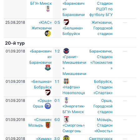
БГУ» Минск
«Баранович
Стадион
и»
РЦОП по
Барановичи
футболу БГУ
25.08.2018
«ЮАС»
0:5
Житковичи
,
—
Житковичи
«Белшина»
Городской
Бобруйск
стадион
20-й тур
01.09.2018
«Баранович
1:2
Барановичи
,
—
и»
«Гранит-
Стадион
Барановичи
Микашевичи
«Локомотив
»
»
Микашевичи
01.09.2018
«Белшина»
1:1
Бобруйск
,
—
Бобруйск
«Нафтан»
Стадион
Новополоцк
«Спартак»
01.09.2018
«Орша»
0:1
Орша
,
—
Орша
«Энергетик-
Городской
БГУ» Минск
стадион
01.09.2018
«Славия»
6:0
Мозырь
,
—
Мозырь
«Сморгонь»
Стадион
Сморгонь
«Юность»
01.09.2018
«Химик»
3:0
Светлогорск
—