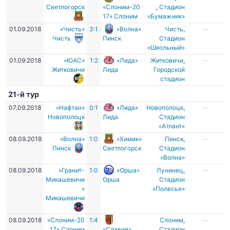
Светлогорск
«Слоним-20
,
Стадион
17» Слоним
«Бумажник»
01.09.2018
«Чисть»
3:1
«Волна»
Чисть
,
—
Чисть
Пинск
Стадион
«Школьный»
01.09.2018
«ЮАС»
1:2
«Лида»
Житковичи
,
—
Житковичи
Лида
Городской
стадион
21-й тур
07.09.2018
«Нафтан»
0:1
«Лида»
Новополоцк
,
—
Новополоцк
Лида
Стадион
«Атлант»
08.09.2018
«Волна»
1:0
«Химик»
Пинск
,
—
Пинск
Светлогорск
Стадион
«Волна»
08.09.2018
«Гранит-
1:0
«Орша»
Лунинец
,
—
Микашевичи
Орша
Стадион
»
«Полесье»
Микашевичи
08.09.2018
«Слоним-20
1:4
Слоним
,
—
17» Слоним
«Славия»
Стадион