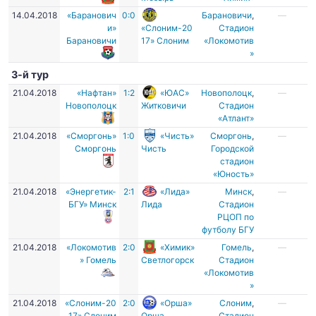
14.04.2018
«Баранович
0:0
Барановичи
,
—
и»
«Слоним-20
Стадион
Барановичи
17» Слоним
«Локомотив
»
3-й тур
21.04.2018
«Нафтан»
1:2
«ЮАС»
Новополоцк
,
—
Новополоцк
Житковичи
Стадион
«Атлант»
21.04.2018
«Сморгонь»
1:0
«Чисть»
Сморгонь
,
—
Сморгонь
Чисть
Городской
стадион
«Юность»
21.04.2018
«Энергетик-
2:1
«Лида»
Минск
,
—
БГУ» Минск
Лида
Стадион
РЦОП по
футболу БГУ
21.04.2018
«Локомотив
2:0
«Химик»
Гомель
,
—
» Гомель
Светлогорск
Стадион
«Локомотив
»
21.04.2018
«Слоним-20
2:0
«Орша»
Слоним
,
—
17» Слоним
Орша
Стадион