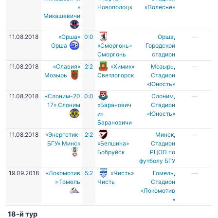
»
Новополоцк
«Полесье»
Микашевичи
11.08.2018
«Орша»
0:0
Орша
,
—
Орша
«Сморгонь»
Городской
Сморгонь
стадион
11.08.2018
«Славия»
2:2
«Химик»
Мозырь
,
—
Мозырь
Светлогорск
Стадион
«Юность»
11.08.2018
«Слоним-20
0:0
Слоним
,
—
17» Слоним
«Баранович
Стадион
и»
«Юность»
Барановичи
11.08.2018
«Энергетик-
2:2
Минск
,
—
БГУ» Минск
«Белшина»
Стадион
Бобруйск
РЦОП по
футболу БГУ
19.09.2018
«Локомотив
5:2
«Чисть»
Гомель
,
—
» Гомель
Чисть
Стадион
«Локомотив
»
18-й тур