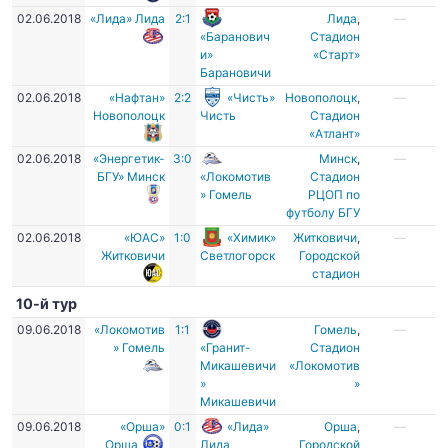
02.06.2018
«Лида» Лида
2:1
Лида
,
—
«Баранович
Стадион
и»
«Старт»
Барановичи
02.06.2018
«Нафтан»
2:2
«Чисть»
Новополоцк
,
—
Новополоцк
Чисть
Стадион
«Атлант»
02.06.2018
«Энергетик-
3:0
Минск
,
—
БГУ» Минск
«Локомотив
Стадион
» Гомель
РЦОП по
футболу БГУ
02.06.2018
«ЮАС»
1:0
«Химик»
Житковичи
,
—
Житковичи
Светлогорск
Городской
стадион
10-й тур
09.06.2018
«Локомотив
1:1
Гомель
,
—
» Гомель
«Гранит-
Стадион
Микашевичи
«Локомотив
»
»
Микашевичи
09.06.2018
«Орша»
0:1
«Лида»
Орша
,
—
Орша
Лида
Городской