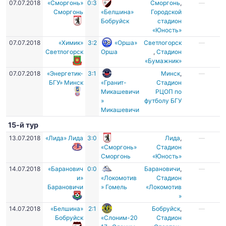
07.07.2018
«Сморгонь»
0:3
Сморгонь
,
—
Сморгонь
«Белшина»
Городской
Бобруйск
стадион
«Юность»
07.07.2018
«Химик»
3:2
«Орша»
Светлогорск
—
Светлогорск
Орша
,
Стадион
«Бумажник»
07.07.2018
«Энергетик-
3:1
Минск
,
—
БГУ» Минск
«Гранит-
Стадион
Микашевичи
РЦОП по
»
футболу БГУ
Микашевичи
15-й тур
13.07.2018
«Лида» Лида
3:0
Лида
,
—
«Сморгонь»
Стадион
Сморгонь
«Юность»
14.07.2018
«Баранович
0:0
Барановичи
,
—
и»
«Локомотив
Стадион
Барановичи
» Гомель
«Локомотив
»
14.07.2018
«Белшина»
2:1
Бобруйск
,
—
Бобруйск
«Слоним-20
Стадион