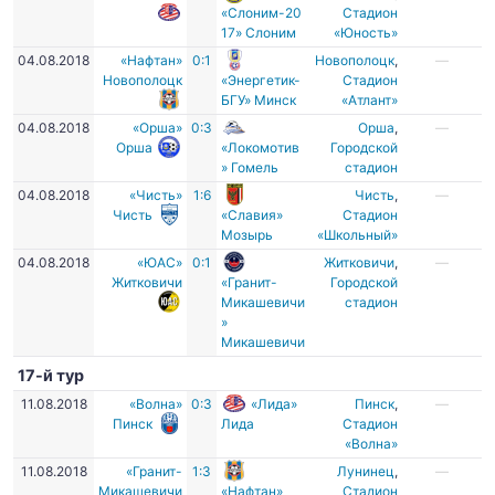
«Слоним-20
Стадион
17» Слоним
«Юность»
04.08.2018
«Нафтан»
0:1
Новополоцк
,
—
Новополоцк
«Энергетик-
Стадион
БГУ» Минск
«Атлант»
04.08.2018
«Орша»
0:3
Орша
,
—
Орша
«Локомотив
Городской
» Гомель
стадион
04.08.2018
«Чисть»
1:6
Чисть
,
—
Чисть
«Славия»
Стадион
Мозырь
«Школьный»
04.08.2018
«ЮАС»
0:1
Житковичи
,
—
Житковичи
«Гранит-
Городской
Микашевичи
стадион
»
Микашевичи
17-й тур
11.08.2018
«Волна»
0:3
«Лида»
Пинск
,
—
Пинск
Лида
Стадион
«Волна»
11.08.2018
«Гранит-
1:3
Лунинец
,
—
Микашевичи
«Нафтан»
Стадион