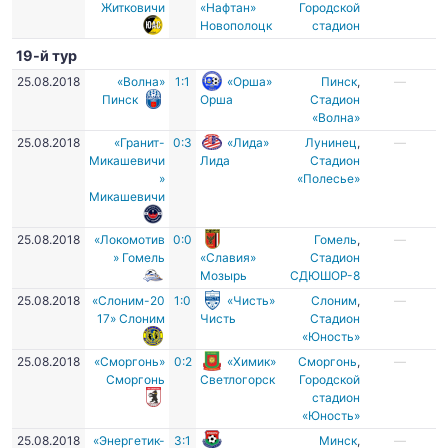
Житковичи
«Нафтан»
Городской
Новополоцк
стадион
19-й тур
25.08.2018
«Волна»
1:1
«Орша»
Пинск
,
—
Пинск
Орша
Стадион
«Волна»
25.08.2018
«Гранит-
0:3
«Лида»
Лунинец
,
—
Микашевичи
Лида
Стадион
»
«Полесье»
Микашевичи
25.08.2018
«Локомотив
0:0
Гомель
,
—
» Гомель
«Славия»
Стадион
Мозырь
СДЮШОР-8
25.08.2018
«Слоним-20
1:0
«Чисть»
Слоним
,
—
17» Слоним
Чисть
Стадион
«Юность»
25.08.2018
«Сморгонь»
0:2
«Химик»
Сморгонь
,
—
Сморгонь
Светлогорск
Городской
стадион
«Юность»
25.08.2018
«Энергетик-
3:1
Минск
,
—