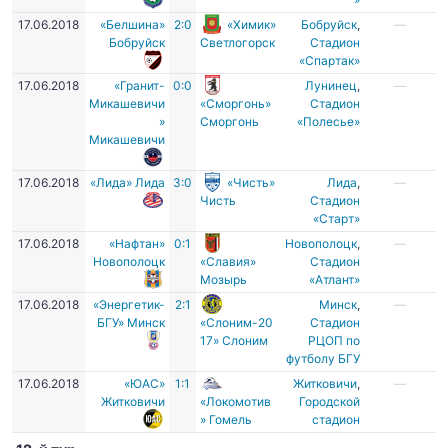
17.06.2018
«Белшина»
2:0
«Химик»
Бобруйск
,
—
Бобруйск
Светлогорск
Стадион
«Спартак»
17.06.2018
«Гранит-
0:0
Лунинец
,
—
Микашевичи
«Сморгонь»
Стадион
»
Сморгонь
«Полесье»
Микашевичи
17.06.2018
«Лида» Лида
3:0
«Чисть»
Лида
,
—
Чисть
Стадион
«Старт»
17.06.2018
«Нафтан»
0:1
Новополоцк
,
—
Новополоцк
«Славия»
Стадион
Мозырь
«Атлант»
17.06.2018
«Энергетик-
2:1
Минск
,
—
БГУ» Минск
«Слоним-20
Стадион
17» Слоним
РЦОП по
футболу БГУ
17.06.2018
«ЮАС»
1:1
Житковичи
,
—
Житковичи
«Локомотив
Городской
» Гомель
стадион