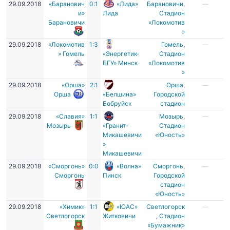
29.09.2018
«Баранович
0:1
«Лида»
Барановичи
,
—
и»
Лида
Стадион
Барановичи
«Локомотив
»
29.09.2018
«Локомотив
1:3
Гомель
,
—
» Гомель
«Энергетик-
Стадион
БГУ» Минск
«Локомотив
»
29.09.2018
«Орша»
2:1
Орша
,
—
Орша
«Белшина»
Городской
Бобруйск
стадион
29.09.2018
«Славия»
1:1
Мозырь
,
—
Мозырь
«Гранит-
Стадион
Микашевичи
«Юность»
»
Микашевичи
29.09.2018
«Сморгонь»
0:0
«Волна»
Сморгонь
,
—
Сморгонь
Пинск
Городской
стадион
«Юность»
29.09.2018
«Химик»
1:1
«ЮАС»
Светлогорск
—
Светлогорск
Житковичи
,
Стадион
«Бумажник»