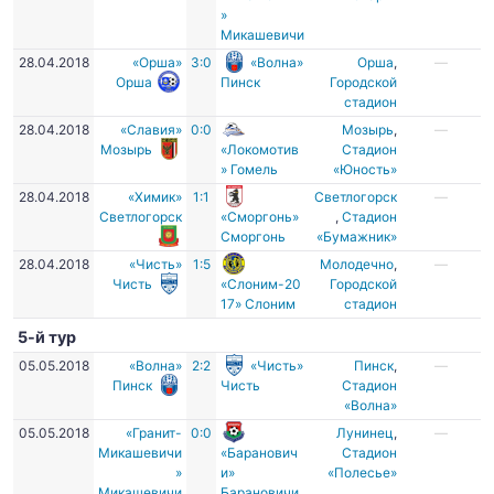
»
Микашевичи
28.04.2018
«Орша»
3:0
«Волна»
Орша
,
—
Орша
Пинск
Городской
стадион
28.04.2018
«Славия»
0:0
Мозырь
,
—
Мозырь
«Локомотив
Стадион
» Гомель
«Юность»
28.04.2018
«Химик»
1:1
Светлогорск
—
Светлогорск
«Сморгонь»
,
Стадион
Сморгонь
«Бумажник»
28.04.2018
«Чисть»
1:5
Молодечно
,
—
Чисть
«Слоним-20
Городской
17» Слоним
стадион
5-й тур
05.05.2018
«Волна»
2:2
«Чисть»
Пинск
,
—
Пинск
Чисть
Стадион
«Волна»
05.05.2018
«Гранит-
0:0
Лунинец
,
—
Микашевичи
«Баранович
Стадион
»
и»
«Полесье»
Микашевичи
Барановичи