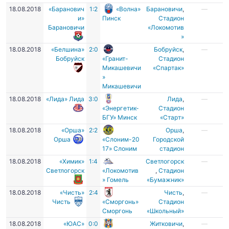
18.08.2018
«Баранович
1:2
«Волна»
Барановичи
,
—
и»
Пинск
Стадион
Барановичи
«Локомотив
»
18.08.2018
«Белшина»
2:0
Бобруйск
,
—
Бобруйск
«Гранит-
Стадион
Микашевичи
«Спартак»
»
Микашевичи
18.08.2018
«Лида» Лида
3:0
Лида
,
—
«Энергетик-
Стадион
БГУ» Минск
«Старт»
18.08.2018
«Орша»
2:2
Орша
,
—
Орша
«Слоним-20
Городской
17» Слоним
стадион
18.08.2018
«Химик»
1:4
Светлогорск
—
Светлогорск
«Локомотив
,
Стадион
» Гомель
«Бумажник»
18.08.2018
«Чисть»
2:4
Чисть
,
—
Чисть
«Сморгонь»
Стадион
Сморгонь
«Школьный»
18.08.2018
«ЮАС»
0:0
Житковичи
,
—