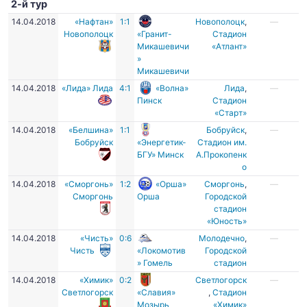
2-й тур
14.04.2018
«Нафтан»
1:1
Новополоцк
,
—
Новополоцк
«Гранит-
Стадион
Микашевичи
«Атлант»
»
Микашевичи
14.04.2018
«Лида» Лида
4:1
«Волна»
Лида
,
—
Пинск
Стадион
«Старт»
14.04.2018
«Белшина»
1:1
Бобруйск
,
—
Бобруйск
«Энергетик-
Стадион им.
БГУ» Минск
А.Прокопенк
о
14.04.2018
«Сморгонь»
1:2
«Орша»
Сморгонь
,
—
Сморгонь
Орша
Городской
стадион
«Юность»
14.04.2018
«Чисть»
0:6
Молодечно
,
—
Чисть
«Локомотив
Городской
» Гомель
стадион
14.04.2018
«Химик»
0:2
Светлогорск
—
Светлогорск
«Славия»
,
Стадион
Мозырь
«Химик»