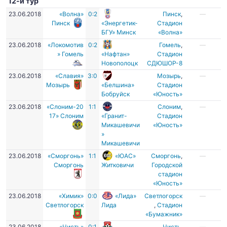
12-й тур
23.06.2018
«Волна»
0:2
Пинск
,
—
Пинск
«Энергетик-
Стадион
БГУ» Минск
«Волна»
23.06.2018
«Локомотив
0:2
Гомель
,
—
» Гомель
«Нафтан»
Стадион
Новополоцк
СДЮШОР-8
23.06.2018
«Славия»
3:0
Мозырь
,
—
Мозырь
«Белшина»
Стадион
Бобруйск
«Юность»
23.06.2018
«Слоним-20
1:1
Слоним
,
—
17» Слоним
«Гранит-
Стадион
Микашевичи
«Юность»
»
Микашевичи
23.06.2018
«Сморгонь»
1:1
«ЮАС»
Сморгонь
,
—
Сморгонь
Житковичи
Городской
стадион
«Юность»
23.06.2018
«Химик»
0:0
«Лида»
Светлогорск
—
Светлогорск
Лида
,
Стадион
«Бумажник»
23.06.2018
«Чисть»
0:1
Чисть
,
—