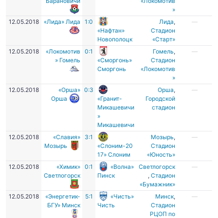
Барановичи
«Локомотив
»
12.05.2018
«Лида» Лида
1:0
Лида
,
—
«Нафтан»
Стадион
Новополоцк
«Старт»
12.05.2018
«Локомотив
0:1
Гомель
,
—
» Гомель
«Сморгонь»
Стадион
Сморгонь
«Локомотив
»
12.05.2018
«Орша»
0:3
Орша
,
—
Орша
«Гранит-
Городской
Микашевичи
стадион
»
Микашевичи
12.05.2018
«Славия»
3:1
Мозырь
,
—
Мозырь
«Слоним-20
Стадион
17» Слоним
«Юность»
12.05.2018
«Химик»
0:1
«Волна»
Светлогорск
—
Светлогорск
Пинск
,
Стадион
«Бумажник»
12.05.2018
«Энергетик-
5:1
«Чисть»
Минск
,
—
БГУ» Минск
Чисть
Стадион
РЦОП по