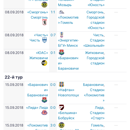
Мозырь
«Юность»
08.09.2018
«Сморгонь»
1:1
Сморгонь
,
—
Сморгонь
«Локомотив
Городской
» Гомель
стадион
«Юность»
08.09.2018
«Чисть»
0:7
Чисть
,
—
Чисть
«Энергетик-
Стадион
БГУ» Минск
«Школьный»
08.09.2018
«ЮАС»
0:1
Житковичи
,
—
Житковичи
«Баранович
Городской
и»
стадион
Барановичи
22-й тур
15.09.2018
«Баранович
0:0
Барановичи
,
—
и»
«Нафтан»
Стадион
Барановичи
Новополоцк
«Локомотив
»
15.09.2018
«Лида» Лида
0:0
Лида
,
—
«Белшина»
Стадион
Бобруйск
«Старт»
15.09.2018
«Локомотив
3:0
Гомель
,
—