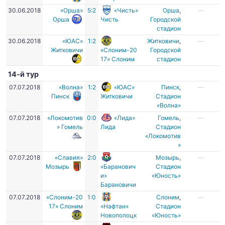
30.06.2018
«Орша»
5:2
«Чисть»
Орша
,
—
Орша
Чисть
Городской
стадион
30.06.2018
«ЮАС»
1:2
Житковичи
,
—
Житковичи
«Слоним-20
Городской
17» Слоним
стадион
14-й тур
07.07.2018
«Волна»
1:2
«ЮАС»
Пинск
,
—
Пинск
Житковичи
Стадион
«Волна»
07.07.2018
«Локомотив
0:0
«Лида»
Гомель
,
—
» Гомель
Лида
Стадион
«Локомотив
»
07.07.2018
«Славия»
2:0
Мозырь
,
—
Мозырь
«Баранович
Стадион
и»
«Юность»
Барановичи
07.07.2018
«Слоним-20
1:0
Слоним
,
—
17» Слоним
«Нафтан»
Стадион
Новополоцк
«Юность»