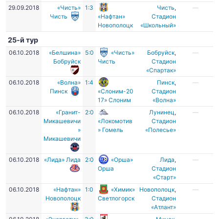
29.09.2018
«Чисть»
1:3
Чисть
,
—
Чисть
«Нафтан»
Стадион
Новополоцк
«Школьный»
25-й тур
06.10.2018
«Белшина»
5:0
«Чисть»
Бобруйск
,
—
Бобруйск
Чисть
Стадион
«Спартак»
06.10.2018
«Волна»
1:4
Пинск
,
—
Пинск
«Слоним-20
Стадион
17» Слоним
«Волна»
06.10.2018
«Гранит-
2:0
Лунинец
,
—
Микашевичи
«Локомотив
Стадион
»
» Гомель
«Полесье»
Микашевичи
06.10.2018
«Лида» Лида
2:0
«Орша»
Лида
,
—
Орша
Стадион
«Старт»
06.10.2018
«Нафтан»
1:0
«Химик»
Новополоцк
,
—
Новополоцк
Светлогорск
Стадион
«Атлант»