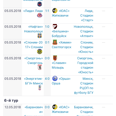
05.05.2018
«Лида» Лида
1:1
«ЮАС»
Лида
,
—
Житковичи
Стадион
«Старт»
05.05.2018
«Нафтан»
1:0
Новополоцк
,
—
Новополоцк
«Белшина»
Стадион
Бобруйск
«Атлант»
05.05.2018
«Слоним-20
0:1
«Химик»
Слоним
,
—
17» Слоним
Светлогорск
Стадион
«Юность»
05.05.2018
«Сморгонь»
0:0
Сморгонь
,
—
Сморгонь
«Славия»
Городской
Мозырь
стадион
«Юность»
05.05.2018
«Энергетик-
4:0
«Орша»
Минск
,
—
БГУ» Минск
Орша
Стадион
РЦОП по
футболу БГУ
6-й тур
12.05.2018
«Баранович
0:0
«ЮАС»
Барановичи
,
—
и»
Житковичи
Стадион