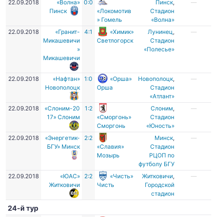
22.09.2018
«Волна»
0:0
Пинск
,
—
Пинск
«Локомотив
Стадион
» Гомель
«Волна»
22.09.2018
«Гранит-
4:1
«Химик»
Лунинец
,
—
Микашевичи
Светлогорск
Стадион
»
«Полесье»
Микашевичи
22.09.2018
«Нафтан»
1:0
«Орша»
Новополоцк
,
—
Новополоцк
Орша
Стадион
«Атлант»
22.09.2018
«Слоним-20
1:2
Слоним
,
—
17» Слоним
«Сморгонь»
Стадион
Сморгонь
«Юность»
22.09.2018
«Энергетик-
2:2
Минск
,
—
БГУ» Минск
«Славия»
Стадион
Мозырь
РЦОП по
футболу БГУ
22.09.2018
«ЮАС»
2:2
«Чисть»
Житковичи
,
—
Житковичи
Чисть
Городской
стадион
24-й тур