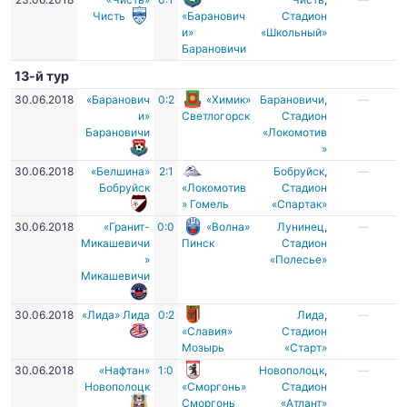
Чисть
«Баранович
Стадион
и»
«Школьный»
Барановичи
13-й тур
30.06.2018
«Баранович
0:2
«Химик»
Барановичи
,
—
и»
Светлогорск
Стадион
Барановичи
«Локомотив
»
30.06.2018
«Белшина»
2:1
Бобруйск
,
—
Бобруйск
«Локомотив
Стадион
» Гомель
«Спартак»
30.06.2018
«Гранит-
0:0
«Волна»
Лунинец
,
—
Микашевичи
Пинск
Стадион
»
«Полесье»
Микашевичи
30.06.2018
«Лида» Лида
0:2
Лида
,
—
«Славия»
Стадион
Мозырь
«Старт»
30.06.2018
«Нафтан»
1:0
Новополоцк
,
—
Новополоцк
«Сморгонь»
Стадион
Сморгонь
«Атлант»