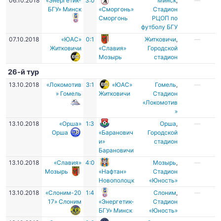
06.10.2018
«Энергетик-
3:0
Минск
,
—
БГУ» Минск
«Сморгонь»
Стадион
Сморгонь
РЦОП по
футболу БГУ
07.10.2018
«ЮАС»
0:1
Житковичи
,
—
Житковичи
«Славия»
Городской
Мозырь
стадион
26-й тур
13.10.2018
«Локомотив
3:1
«ЮАС»
Гомель
,
—
» Гомель
Житковичи
Стадион
«Локомотив
»
13.10.2018
«Орша»
1:3
Орша
,
—
Орша
«Баранович
Городской
и»
стадион
Барановичи
13.10.2018
«Славия»
4:0
Мозырь
,
—
Мозырь
«Нафтан»
Стадион
Новополоцк
«Юность»
13.10.2018
«Слоним-20
1:4
Слоним
,
—
17» Слоним
«Энергетик-
Стадион
БГУ» Минск
«Юность»