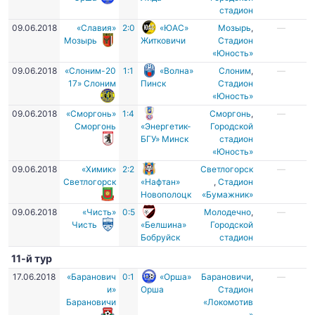
стадион
09.06.2018
«Славия»
2:0
«ЮАС»
Мозырь
,
—
Мозырь
Житковичи
Стадион
«Юность»
09.06.2018
«Слоним-20
1:1
«Волна»
Слоним
,
—
17» Слоним
Пинск
Стадион
«Юность»
09.06.2018
«Сморгонь»
1:4
Сморгонь
,
—
Сморгонь
«Энергетик-
Городской
БГУ» Минск
стадион
«Юность»
09.06.2018
«Химик»
2:2
Светлогорск
—
Светлогорск
«Нафтан»
,
Стадион
Новополоцк
«Бумажник»
09.06.2018
«Чисть»
0:5
Молодечно
,
—
Чисть
«Белшина»
Городской
Бобруйск
стадион
11-й тур
17.06.2018
«Баранович
0:1
«Орша»
Барановичи
,
—
и»
Орша
Стадион
Барановичи
«Локомотив
»