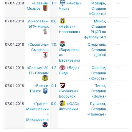
07.04.2018
«Славия»
1:1
«Чисть»
Мозырь
,
—
Мозырь
Чисть
Стадион
«Юность»
07.04.2018
«Энергетик-
0:0
Минск
,
—
БГУ» Минск
«Нафтан»
Стадион
Новополоцк
РЦОП по
футболу БГУ
07.04.2018
«Сморгонь»
1:0
Сморгонь
,
—
Сморгонь
«Баранович
Стадион
и»
ДЮСШ
Барановичи
07.04.2018
«Слоним-20
1:2
«Лида»
Слоним
,
—
17» Слоним
Лида
Стадион
«Юность»
07.04.2018
«Волна»
0:1
Пинск
,
—
Пинск
«Белшина»
Стадион
Бобруйск
«Волна»
07.04.2018
«Гранит-
0:0
«ЮАС»
Лунинец
,
—
Микашевичи
Житковичи
Стадион
»
«Полесье»
Микашевичи