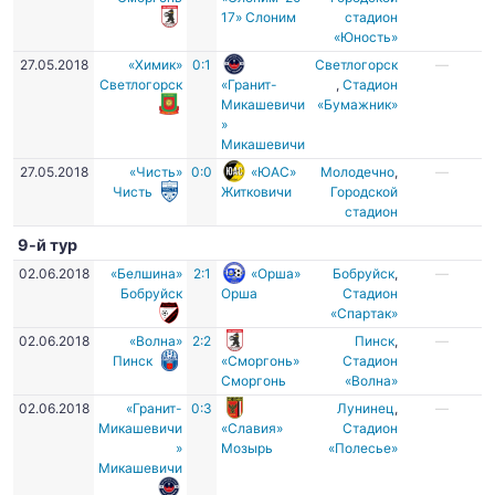
17» Слоним
стадион
«Юность»
27.05.2018
«Химик»
0:1
Светлогорск
—
Светлогорск
«Гранит-
,
Стадион
Микашевичи
«Бумажник»
»
Микашевичи
27.05.2018
«Чисть»
0:0
«ЮАС»
Молодечно
,
—
Чисть
Житковичи
Городской
стадион
9-й тур
02.06.2018
«Белшина»
2:1
«Орша»
Бобруйск
,
—
Бобруйск
Орша
Стадион
«Спартак»
02.06.2018
«Волна»
2:2
Пинск
,
—
Пинск
«Сморгонь»
Стадион
Сморгонь
«Волна»
02.06.2018
«Гранит-
0:3
Лунинец
,
—
Микашевичи
«Славия»
Стадион
»
Мозырь
«Полесье»
Микашевичи