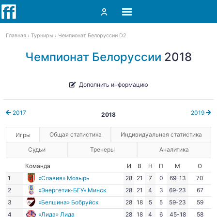
Главная
Турниры
Чемпионат Белоруссии D2
Чемпионат Белоруссии
2018
Дополнить информацию
2017
2019
2018
Общая статистика
Индивидуальная статистика
Игры
Судьи
Тренеры
Аналитика
Команда
И
В
Н
П
М
О
1
«Славия» Мозырь
28
21
7
0
69-13
70
2
«Энергетик-БГУ» Минск
28
21
4
3
69-23
67
3
«Белшина» Бобруйск
28
18
5
5
59-23
59
4
«Лида» Лида
28
18
4
6
45-18
58