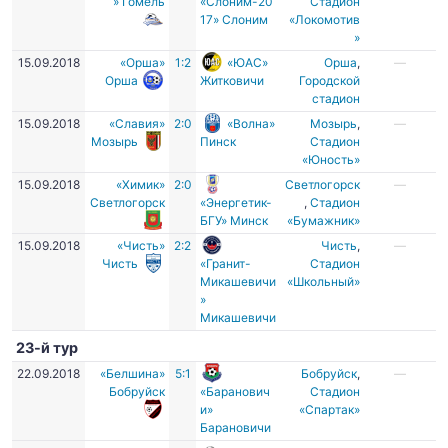
» Гомель
«Слоним-20
Стадион
17» Слоним
«Локомотив
»
15.09.2018
«Орша»
1:2
«ЮАС»
Орша
,
—
Орша
Житковичи
Городской
стадион
15.09.2018
«Славия»
2:0
«Волна»
Мозырь
,
—
Мозырь
Пинск
Стадион
«Юность»
15.09.2018
«Химик»
2:0
Светлогорск
—
Светлогорск
«Энергетик-
,
Стадион
БГУ» Минск
«Бумажник»
15.09.2018
«Чисть»
2:2
Чисть
,
—
Чисть
«Гранит-
Стадион
Микашевичи
«Школьный»
»
Микашевичи
23-й тур
22.09.2018
«Белшина»
5:1
Бобруйск
,
—
Бобруйск
«Баранович
Стадион
и»
«Спартак»
Барановичи