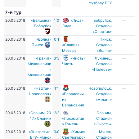
футболу БГУ
7-й тур
20.05.2018
«Белшина»
1:0
«Лида»
Бобруйск
,
—
Бобруйск
Лида
Стадион
«Спартак»
20.05.2018
«Волна»
0:1
Пинск
,
—
Пинск
«Славия»
Стадион
Мозырь
«Волна»
20.05.2018
«Гранит-
3:3
«Чисть»
Лунинец
,
—
Микашевичи
Чисть
Стадион
»
«Полесье»
Микашевичи
20.05.2018
«Нафтан»
1:1
Новополоцк
,
—
Новополоцк
«Баранович
Стадион
и»
«Атлант»
Барановичи
20.05.2018
«Слоним-20
2:2
Слоним
,
—
17» Слоним
«Локомотив
Стадион
» Гомель
«Юность»
20.05.2018
«Энергетик-
3:0
«Химик»
Минск
,
—
БГУ» Минск
Светлогорск
Стадион