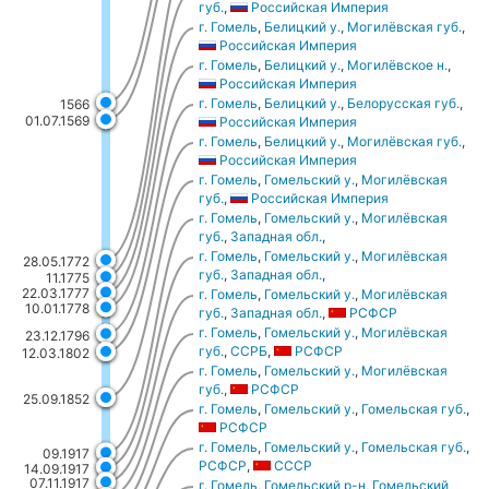
губ.
,
Российская Империя
г. Гомель
,
Белицкий у.
,
Могилёвская губ.
,
Российская Империя
г. Гомель
,
Белицкий у.
,
Могилёвское н.
,
Российская Империя
г. Гомель
,
Белицкий у.
,
Белорусская губ.
,
1566
01.07.1569
Российская Империя
г. Гомель
,
Белицкий у.
,
Могилёвская губ.
,
Российская Империя
г. Гомель
,
Гомельский у.
,
Могилёвская
губ.
,
Российская Империя
г. Гомель
,
Гомельский у.
,
Могилёвская
губ.
,
Западная обл.
,
Российская Империя
г. Гомель
,
Гомельский у.
,
Могилёвская
28.05.1772
губ.
,
Западная обл.
,
11.1775
Российская республика
22.03.1777
г. Гомель
,
Гомельский у.
,
Могилёвская
10.01.1778
губ.
,
Западная обл.
,
РСФСР
г. Гомель
,
Гомельский у.
,
Могилёвская
23.12.1796
губ.
,
ССРБ
,
РСФСР
12.03.1802
г. Гомель
,
Гомельский у.
,
Могилёвская
губ.
,
РСФСР
25.09.1852
г. Гомель
,
Гомельский у.
,
Гомельская губ.
,
РСФСР
г. Гомель
,
Гомельский у.
,
Гомельская губ.
,
09.1917
РСФСР
,
СССР
14.09.1917
07.11.1917
г. Гомель
,
Гомельский р-н
,
Гомельский