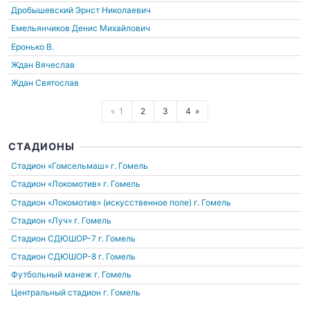
Дробышевский Эрнст Николаевич
Емельянчиков Денис Михайлович
Еронько В.
Ждан Вячеслав
Ждан Святослав
1
2
3
4
СТАДИОНЫ
Стадион «Гомсельмаш»
г. Гомель
Стадион «Локомотив»
г. Гомель
Стадион «Локомотив» (искусственное поле)
г. Гомель
Стадион «Луч»
г. Гомель
Стадион СДЮШОР-7
г. Гомель
Стадион СДЮШОР-8
г. Гомель
Футбольный манеж
г. Гомель
Центральный стадион
г. Гомель