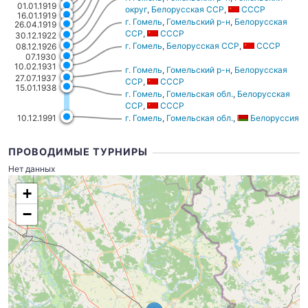
01.01.1919
округ
,
Белорусская ССР
,
СССР
16.01.1919
г. Гомель
,
Гомельский р-н
,
Белорусская
26.04.1919
ССР
,
СССР
30.12.1922
г. Гомель
,
Белорусская ССР
,
СССР
08.12.1926
07.1930
10.02.1931
г. Гомель
,
Гомельский р-н
,
Белорусская
27.07.1937
ССР
,
СССР
15.01.1938
г. Гомель
,
Гомельская обл.
,
Белорусская
ССР
,
СССР
10.12.1991
г. Гомель
,
Гомельская обл.
,
Белоруссия
ПРОВОДИМЫЕ ТУРНИРЫ
Нет данных
+
−