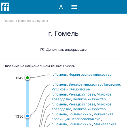
Главная
Населенные пункты
г. Гомель
Дополнить информацию
Название на национальном языке:
Гомель
г. Гомель
,
Черниговское княжество
1142
г. Гомель
,
Великое княжество Литовское,
Русское и Жемойтское
г. Гомель
,
Речицкий повет
,
Минское
воеводство
,
Великое княжество
Литовское, Русское и Жемойтское
г. Гомель
,
Речицкий повет
,
Минское
воеводство
,
Великое княжество
Литовское, Русское и Жемойтское
,
Речь
г. Гомель
,
Гомельский у.
,
Рогачвская
1356
Посполитая
провинция
,
Могилёвская губ.
,
Российская Империя
г. Гомель
,
Гомельский у.
,
Могилёвская