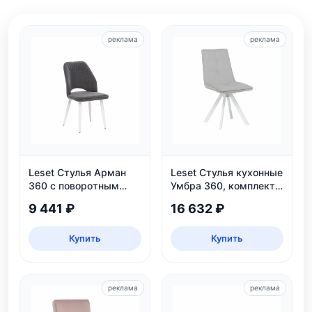
реклама
реклама
Leset Стулья Арман
Leset Стулья кухонные
360 с поворотным
Умбра 360, комплект
механизмом
2 шт
9 441 ₽
16 632 ₽
Купить
Купить
реклама
реклама