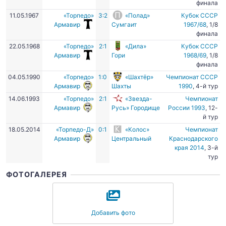
финала
11.05.1967
«Торпедо»
3:2
«Полад»
Кубок СССР
Армавир
Сумгаит
1967/68
, 1/8
финала
22.05.1968
«Торпедо»
2:1
«Дила»
Кубок СССР
Армавир
Гори
1968/69
, 1/8
финала
04.05.1990
«Торпедо»
1:0
«Шахтёр»
Чемпионат СССР
Армавир
Шахты
1990
, 4-й тур
14.06.1993
«Торпедо»
2:1
«Звезда-
Чемпионат
Армавир
Русь» Городище
России 1993
, 12-
й тур
18.05.2014
«Торпедо-Д»
0:1
«Колос»
Чемпионат
Армавир
Центральный
Краснодарского
края 2014
, 3-й
тур
ФОТОГАЛЕРЕЯ
Добавить фото