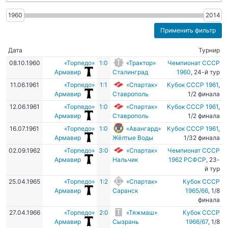
1960
2014
Дата
Турнир
08.10.1960
«Торпедо»
1:0
«Трактор»
Чемпионат СССР
Армавир
Сталинград
1960
, 24-й тур
11.06.1961
«Торпедо»
1:1
«Спартак»
Кубок СССР 1961
,
Армавир
Ставрополь
1/2 финала
12.06.1961
«Торпедо»
1:0
«Спартак»
Кубок СССР 1961
,
Армавир
Ставрополь
1/2 финала
16.07.1961
«Торпедо»
1:0
«Авангард»
Кубок СССР 1961
,
Армавир
Жёлтые Воды
1/32 финала
02.09.1962
«Торпедо»
3:0
«Спартак»
Чемпионат СССР
Армавир
Нальчик
1962 РСФСР
, 23-
й тур
25.04.1965
«Торпедо»
1:2
«Спартак»
Кубок СССР
Армавир
Саранск
1965/66
, 1/8
финала
27.04.1966
«Торпедо»
2:0
«Тяжмаш»
Кубок СССР
Армавир
Сызрань
1966/67
, 1/8