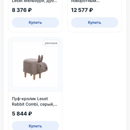
Leset Мельбурн, дуб
поворотным
сонома
механизмом, белый
8 376 ₽
12 577 ₽
каркас, велюр
бежевый
Купить
Купить
реклама
Пуф-кролик Leset
Rabbit Combi, серый,
детский, нагрузка 80
5 844 ₽
кг
Купить