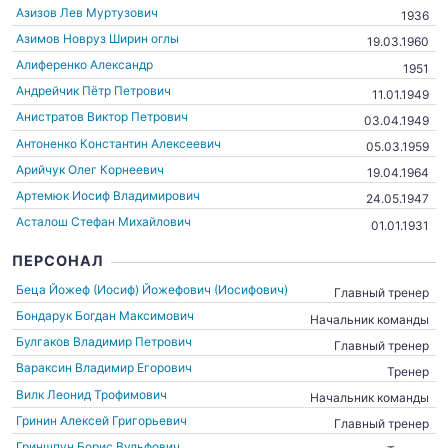
Азизов Лев Муртузович
1936
Азимов Новруз Ширин оглы
19.03.1960
Алиференко Александр
1951
Андрейчик Пётр Петрович
11.01.1949
Анистратов Виктор Петрович
03.04.1949
Антоненко Константин Алексеевич
05.03.1959
Арийчук Олег Корнеевич
19.04.1964
Артемюк Иосиф Владимирович
24.05.1947
Асталош Стефан Михайлович
01.01.1931
ПЕРСОНАЛ
Беца Йожеф (Иосиф) Йожефович (Иосифович)
Главный тренер
Бондарук Богдан Максимович
Начальник команды
Булгаков Владимир Петрович
Главный тренер
Вараксин Владимир Егорович
Тренер
Вилк Леонид Трофимович
Начальник команды
Гринин Алексей Григорьевич
Главный тренер
Гриншпун Борис Вульфович