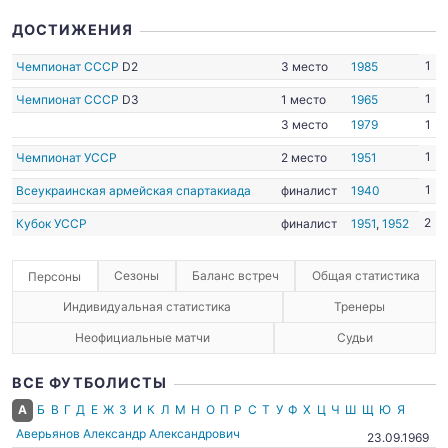
ДОСТИЖЕНИЯ
1
Чемпионат СССР
D2
3 место
1985
1
Чемпионат СССР
D3
1 место
1965
3 место
1979
1
1
Чемпионат УССР
2 место
1951
1
Всеукраинская армейская спартакиада
финалист
1940
2
Кубок УССР
финалист
1951
,
1952
Сезоны
Баланс встреч
Общая статистика
Персоны
Индивидуальная статистика
Тренеры
Неофициальные матчи
Судьи
ВСЕ ФУТБОЛИСТЫ
А
Б
В
Г
Д
Е
Ж
З
И
К
Л
М
Н
О
П
Р
С
Т
У
Ф
Х
Ц
Ч
Ш
Щ
Ю
Я
Аверьянов Александр Александрович
23.09.1969