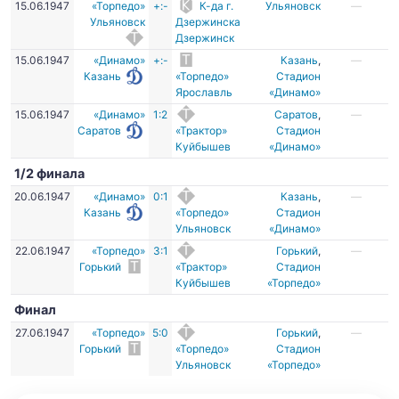
15.06.1947
«Торпедо»
+:-
К-да г.
Ульяновск
—
Ульяновск
Дзержинска
Дзержинск
15.06.1947
«Динамо»
+:-
Казань
,
—
Казань
«Торпедо»
Стадион
Ярославль
«Динамо»
15.06.1947
«Динамо»
1:2
Саратов
,
—
Саратов
«Трактор»
Стадион
Куйбышев
«Динамо»
1/2 финала
20.06.1947
«Динамо»
0:1
Казань
,
—
Казань
«Торпедо»
Стадион
Ульяновск
«Динамо»
22.06.1947
«Торпедо»
3:1
Горький
,
—
Горький
«Трактор»
Стадион
Куйбышев
«Торпедо»
Финал
27.06.1947
«Торпедо»
5:0
Горький
,
—
Горький
«Торпедо»
Стадион
Ульяновск
«Торпедо»