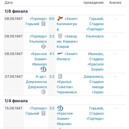
Дата
проведения
Анализ
1/8 финала
08.06.1947
«Торпедо»
6:0
«Зенит»
Горький
,
—
Горький
Калинингра
Стадион
д
«Торпедо»
08.06.1947
«Торпедо»
3:2
«Завод
Ульяновск
—
Ульяновск
им. Киркиж»
Ковров
08.06.1947
«Красное
4:1
«Зенит»
Иваново
,
—
Знамя»
Ижевск
Стадион
Иваново
«Красное
Знамя»
07.06.1947
К-да г.
3:2
Дзержинск
,
—
Дзержинска
«Крылья
Стадион
Дзержинск
Советов»
завода
Черниковск
«Заря»
1/4 финала
15.06.1947
«Торпедо»
5:2
Горький
,
—
Горький
«Красное
Стадион
Знамя»
«Торпедо»
Иваново