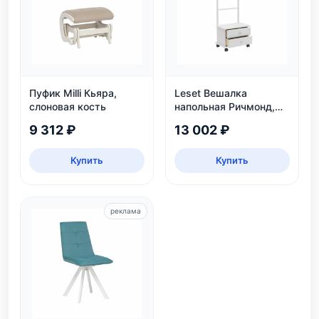
Пуфик Milli Кьяра,
Leset Вешалка
слоновая кость
напольная Ричмонд,
белая
9 312 ₽
13 002 ₽
Купить
Купить
реклама