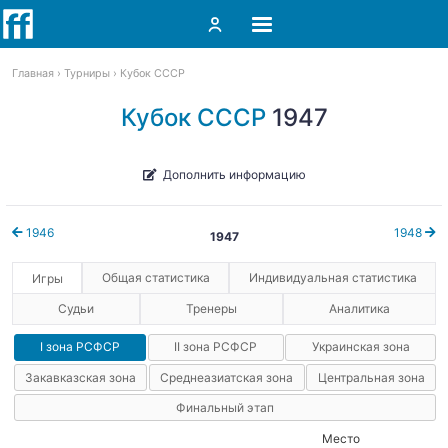
Главная
Турниры
Кубок СССР
Кубок СССР
1947
Дополнить информацию
1946
1948
1947
Общая статистика
Индивидуальная статистика
Игры
Судьи
Тренеры
Аналитика
I зона РСФСР
II зона РСФСР
Украинская зона
Закавказская зона
Среднеазиатская зона
Центральная зона
Финальный этап
Место