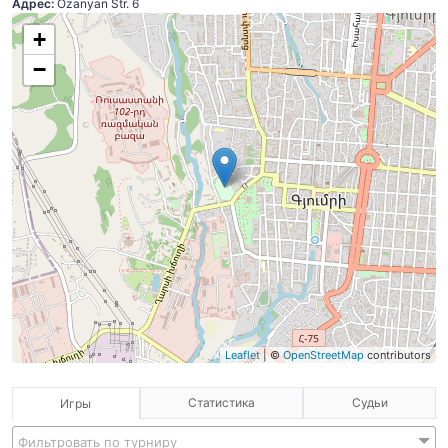
Адрес:
Ozanyan Str. 6
+
−
Leaflet
| ©
OpenStreetMap
contributors
Статистика
Судьи
Игры
Фильтровать по турниру