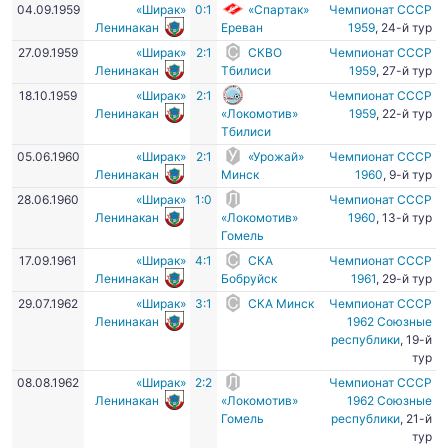
04.09.1959
«Ширак»
0:1
«Спартак»
Чемпионат СССР
Ленинакан
Ереван
1959
, 24-й тур
27.09.1959
«Ширак»
2:1
СКВО
Чемпионат СССР
Ленинакан
Тбилиси
1959
, 27-й тур
18.10.1959
«Ширак»
2:1
Чемпионат СССР
Ленинакан
«Локомотив»
1959
, 22-й тур
Тбилиси
05.06.1960
«Ширак»
2:1
«Урожай»
Чемпионат СССР
Ленинакан
Минск
1960
, 9-й тур
28.06.1960
«Ширак»
1:0
Чемпионат СССР
Ленинакан
«Локомотив»
1960
, 13-й тур
Гомель
17.09.1961
«Ширак»
4:1
СКА
Чемпионат СССР
Ленинакан
Бобруйск
1961
, 29-й тур
29.07.1962
«Ширак»
3:1
СКА Минск
Чемпионат СССР
Ленинакан
1962 Союзные
республики
, 19-й
тур
08.08.1962
«Ширак»
2:2
Чемпионат СССР
Ленинакан
«Локомотив»
1962 Союзные
Гомель
республики
, 21-й
тур