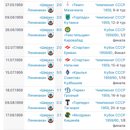
27.05.1959
«Ширак»
2:0
«Темп»
Чемпионат СССР
Ленинакан
Махачкала
1959
, 9-й тур
09.06.1959
«Ширак»
2:0
«Торпедо»
Чемпионат СССР
Ленинакан
Кутаиси
1959
, 12-й тур
26.06.1959
«Ширак»
6:0
Кубок СССР
Ленинакан
«Текстильщик»
1959/60
, 1/2
Кировабад
финала
02.07.1959
«Ширак»
2:0
«Спартак»
Кубок СССР
Ленинакан
Ереван
1959/60
, Финал
11.07.1959
«Ширак»
1:0
«Спартак»
Чемпионат СССР
Ленинакан
Нальчик
1959
, 15-й тур
15.07.1959
«Ширак»
5:0
«Крылья
Кубок СССР
Ленинакан
Советов»
1959/60
, 1/16
Куйбышев
финала
18.07.1959
«Ширак»
1:1
«Терек»
Чемпионат СССР
Ленинакан
Грозный
1959
, 16-й тур
09.08.1959
«Ширак»
0:2
«Торпедо»
Чемпионат СССР
Ленинакан
Таганрог
1959
, 20-й тур
17.08.1959
«Ширак»
2:1
«Молдова»
Кубок СССР
Ленинакан
Кишинёв
1959/60
, 1/8
финала