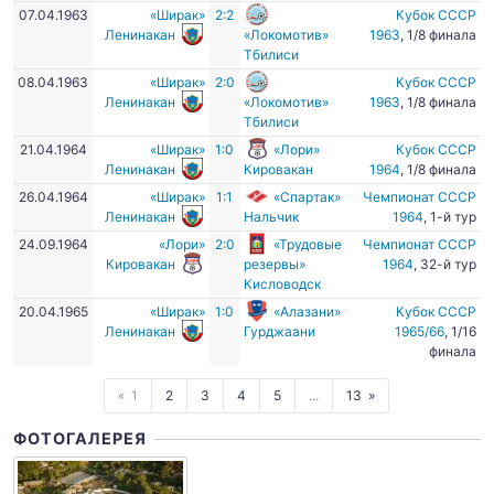
07.04.1963
«Ширак»
2:2
Кубок СССР
Ленинакан
«Локомотив»
1963
, 1/8 финала
Тбилиси
08.04.1963
«Ширак»
2:0
Кубок СССР
Ленинакан
«Локомотив»
1963
, 1/8 финала
Тбилиси
21.04.1964
«Ширак»
1:0
«Лори»
Кубок СССР
Ленинакан
Кировакан
1964
, 1/8 финала
26.04.1964
«Ширак»
1:1
«Спартак»
Чемпионат СССР
Ленинакан
Нальчик
1964
, 1-й тур
24.09.1964
«Лори»
2:0
«Трудовые
Чемпионат СССР
Кировакан
резервы»
1964
, 32-й тур
Кисловодск
20.04.1965
«Ширак»
1:0
«Алазани»
Кубок СССР
Ленинакан
Гурджаани
1965/66
, 1/16
финала
1
2
3
4
5
...
13
ФОТОГАЛЕРЕЯ