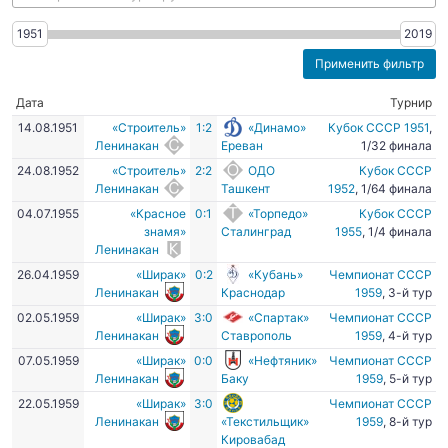
1951
2019
Дата
Турнир
14.08.1951
«Строитель»
1:2
«Динамо»
Кубок СССР 1951
,
Ленинакан
Ереван
1/32 финала
24.08.1952
«Строитель»
2:2
ОДО
Кубок СССР
Ленинакан
Ташкент
1952
, 1/64 финала
04.07.1955
«Красное
0:1
«Торпедо»
Кубок СССР
знамя»
Сталинград
1955
, 1/4 финала
Ленинакан
26.04.1959
«Ширак»
0:2
«Кубань»
Чемпионат СССР
Ленинакан
Краснодар
1959
, 3-й тур
02.05.1959
«Ширак»
3:0
«Спартак»
Чемпионат СССР
Ленинакан
Ставрополь
1959
, 4-й тур
07.05.1959
«Ширак»
0:0
«Нефтяник»
Чемпионат СССР
Ленинакан
Баку
1959
, 5-й тур
22.05.1959
«Ширак»
3:0
Чемпионат СССР
Ленинакан
«Текстильщик»
1959
, 8-й тур
Кировабад