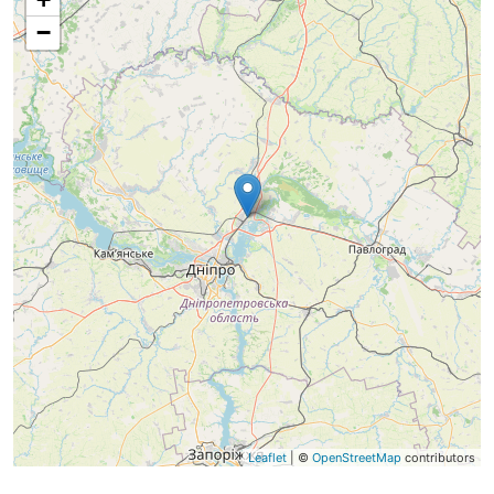
−
Leaflet
| ©
OpenStreetMap
contributors