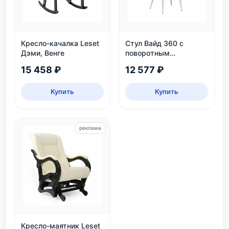
Кресло-качалка Leset
Стул Вайд 360 с
Дэми, Венге
поворотным
механизмом, белый
15 458 ₽
12 577 ₽
каркас, велюр
бежевый
Купить
Купить
реклама
Кресло-маятник Leset