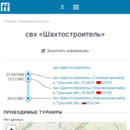
Главная
Населенные пункты
свх «Шахтостроитель»
Дополнить информацию
свх «Шахтостроитель»
01.08.1958
свх «Шахтостроитель»
,
Сталиногорский р-
13.11.1961
н
,
Тульская обл.
,
РСФСР
,
СССР
свх «Шахтостроитель»
,
Новомосковский р-
н
,
Тульская обл.
,
РСФСР
,
СССР
свх «Шахтостроитель»
,
Новомосковский р-
26.12.1991
н
,
Тульская обл.
,
Россия
ПРОВОДИМЫЕ ТУРНИРЫ
Нет данных
+